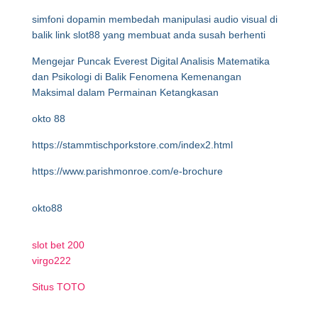
simfoni dopamin membedah manipulasi audio visual di
balik link slot88 yang membuat anda susah berhenti
Mengejar Puncak Everest Digital Analisis Matematika
dan Psikologi di Balik Fenomena Kemenangan
Maksimal dalam Permainan Ketangkasan
okto 88
https://stammtischporkstore.com/index2.html
https://www.parishmonroe.com/e-brochure
okto88
slot bet 200
virgo222
Situs TOTO