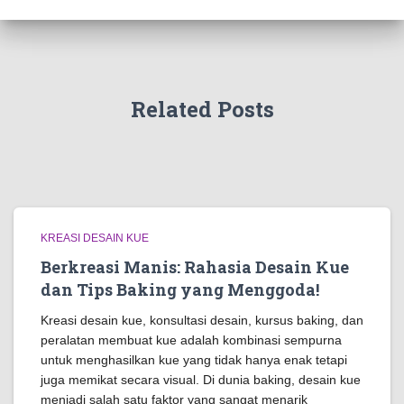
Related Posts
KREASI DESAIN KUE
Berkreasi Manis: Rahasia Desain Kue
dan Tips Baking yang Menggoda!
Kreasi desain kue, konsultasi desain, kursus baking, dan
peralatan membuat kue adalah kombinasi sempurna
untuk menghasilkan kue yang tidak hanya enak tetapi
juga memikat secara visual. Di dunia baking, desain kue
menjadi salah satu faktor yang sangat menarik