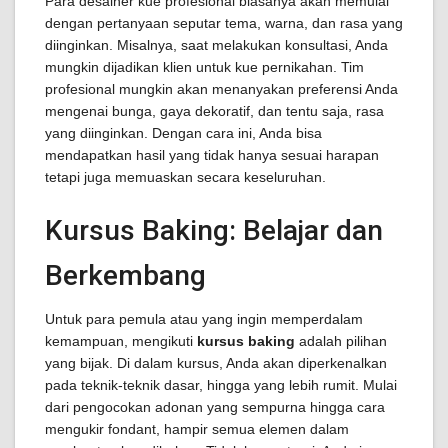
Para desainer kue profesional biasanya akan memulai
dengan pertanyaan seputar tema, warna, dan rasa yang
diinginkan. Misalnya, saat melakukan konsultasi, Anda
mungkin dijadikan klien untuk kue pernikahan. Tim
profesional mungkin akan menanyakan preferensi Anda
mengenai bunga, gaya dekoratif, dan tentu saja, rasa
yang diinginkan. Dengan cara ini, Anda bisa
mendapatkan hasil yang tidak hanya sesuai harapan
tetapi juga memuaskan secara keseluruhan.
Kursus Baking: Belajar dan
Berkembang
Untuk para pemula atau yang ingin memperdalam
kemampuan, mengikuti
kursus baking
adalah pilihan
yang bijak. Di dalam kursus, Anda akan diperkenalkan
pada teknik-teknik dasar, hingga yang lebih rumit. Mulai
dari pengocokan adonan yang sempurna hingga cara
mengukir fondant, hampir semua elemen dalam