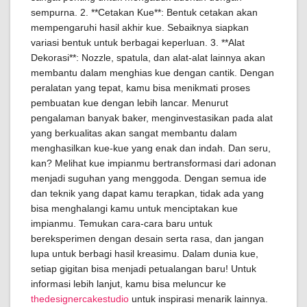
sempurna. 2. **Cetakan Kue**: Bentuk cetakan akan
mempengaruhi hasil akhir kue. Sebaiknya siapkan
variasi bentuk untuk berbagai keperluan. 3. **Alat
Dekorasi**: Nozzle, spatula, dan alat-alat lainnya akan
membantu dalam menghias kue dengan cantik. Dengan
peralatan yang tepat, kamu bisa menikmati proses
pembuatan kue dengan lebih lancar. Menurut
pengalaman banyak baker, menginvestasikan pada alat
yang berkualitas akan sangat membantu dalam
menghasilkan kue-kue yang enak dan indah. Dan seru,
kan? Melihat kue impianmu bertransformasi dari adonan
menjadi suguhan yang menggoda. Dengan semua ide
dan teknik yang dapat kamu terapkan, tidak ada yang
bisa menghalangi kamu untuk menciptakan kue
impianmu. Temukan cara-cara baru untuk
bereksperimen dengan desain serta rasa, dan jangan
lupa untuk berbagi hasil kreasimu. Dalam dunia kue,
setiap gigitan bisa menjadi petualangan baru! Untuk
informasi lebih lanjut, kamu bisa meluncur ke
thedesignercakestudio
untuk inspirasi menarik lainnya.