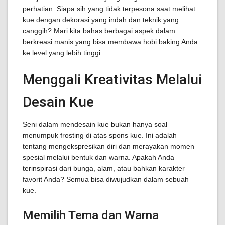
perhatian. Siapa sih yang tidak terpesona saat melihat
kue dengan dekorasi yang indah dan teknik yang
canggih? Mari kita bahas berbagai aspek dalam
berkreasi manis yang bisa membawa hobi baking Anda
ke level yang lebih tinggi.
Menggali Kreativitas Melalui
Desain Kue
Seni dalam mendesain kue bukan hanya soal
menumpuk frosting di atas spons kue. Ini adalah
tentang mengekspresikan diri dan merayakan momen
spesial melalui bentuk dan warna. Apakah Anda
terinspirasi dari bunga, alam, atau bahkan karakter
favorit Anda? Semua bisa diwujudkan dalam sebuah
kue.
Memilih Tema dan Warna