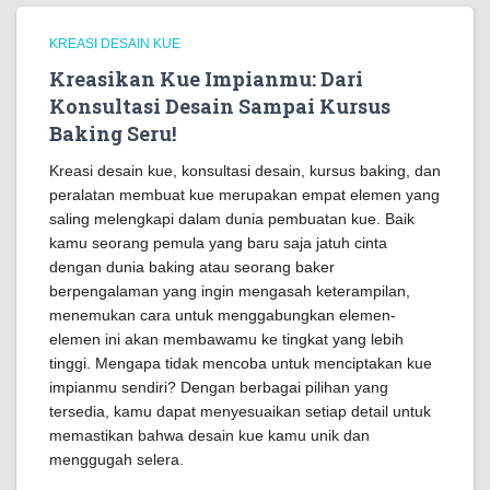
KREASI DESAIN KUE
Kreasikan Kue Impianmu: Dari
Konsultasi Desain Sampai Kursus
Baking Seru!
Kreasi desain kue, konsultasi desain, kursus baking, dan
peralatan membuat kue merupakan empat elemen yang
saling melengkapi dalam dunia pembuatan kue. Baik
kamu seorang pemula yang baru saja jatuh cinta
dengan dunia baking atau seorang baker
berpengalaman yang ingin mengasah keterampilan,
menemukan cara untuk menggabungkan elemen-
elemen ini akan membawamu ke tingkat yang lebih
tinggi. Mengapa tidak mencoba untuk menciptakan kue
impianmu sendiri? Dengan berbagai pilihan yang
tersedia, kamu dapat menyesuaikan setiap detail untuk
memastikan bahwa desain kue kamu unik dan
menggugah selera.