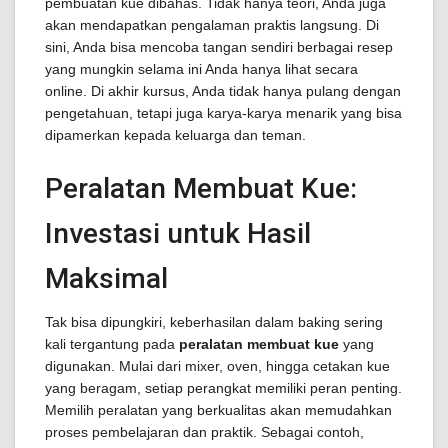
pembuatan kue dibahas. Tidak hanya teori, Anda juga
akan mendapatkan pengalaman praktis langsung. Di
sini, Anda bisa mencoba tangan sendiri berbagai resep
yang mungkin selama ini Anda hanya lihat secara
online. Di akhir kursus, Anda tidak hanya pulang dengan
pengetahuan, tetapi juga karya-karya menarik yang bisa
dipamerkan kepada keluarga dan teman.
Peralatan Membuat Kue:
Investasi untuk Hasil
Maksimal
Tak bisa dipungkiri, keberhasilan dalam baking sering
kali tergantung pada
peralatan membuat kue
yang
digunakan. Mulai dari mixer, oven, hingga cetakan kue
yang beragam, setiap perangkat memiliki peran penting.
Memilih peralatan yang berkualitas akan memudahkan
proses pembelajaran dan praktik. Sebagai contoh,