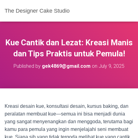
The Designer Cake Studio
Kue Cantik dan Lezat: Kreasi Manis
dan Tips Praktis untuk Pemula!
Published by
gek4869@gmail.com
on
July 9, 2025
Kreasi desain kue, konsultasi desain, kursus baking, dan
peralatan membuat kue—semua ini bisa menjadi dunia
yang sangat menyenangkan dan menggoda, terutama bagi
kamu para pemula yang ingin menjelajahi seni membuat
kue. Siapa sih yang tidak tergoda melihat kue yang cantik