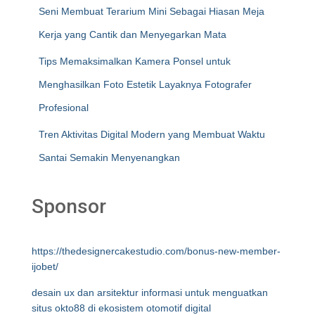
Seni Membuat Terarium Mini Sebagai Hiasan Meja
Kerja yang Cantik dan Menyegarkan Mata
Tips Memaksimalkan Kamera Ponsel untuk
Menghasilkan Foto Estetik Layaknya Fotografer
Profesional
Tren Aktivitas Digital Modern yang Membuat Waktu
Santai Semakin Menyenangkan
Sponsor
https://thedesignercakestudio.com/bonus-new-member-
ijobet/
desain ux dan arsitektur informasi untuk menguatkan
situs okto88 di ekosistem otomotif digital