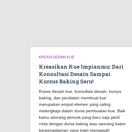
KREASI DESAIN KUE
Kreasikan Kue Impianmu: Dari
Konsultasi Desain Sampai
Kursus Baking Seru!
Kreasi desain kue, konsultasi desain, kursus
baking, dan peralatan membuat kue
merupakan empat elemen yang saling
melengkapi dalam dunia pembuatan kue. Baik
kamu seorang pemula yang baru saja jatuh
cinta dengan dunia baking atau seorang baker
berpengalaman yang ingin mengasah