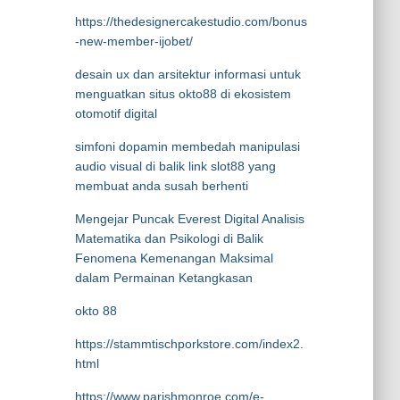
https://thedesignercakestudio.com/bonus
-new-member-ijobet/
desain ux dan arsitektur informasi untuk
menguatkan situs okto88 di ekosistem
otomotif digital
simfoni dopamin membedah manipulasi
audio visual di balik link slot88 yang
membuat anda susah berhenti
Mengejar Puncak Everest Digital Analisis
Matematika dan Psikologi di Balik
Fenomena Kemenangan Maksimal
dalam Permainan Ketangkasan
okto 88
https://stammtischporkstore.com/index2.
html
https://www.parishmonroe.com/e-