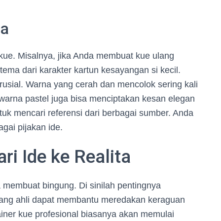
na
kue. Misalnya, jika Anda membuat kue ulang
ema dari karakter kartun kesayangan si kecil.
krusial. Warna yang cerah dan mencolok sering kali
warna pastel juga bisa menciptakan kesan elegan
tuk mencari referensi dari berbagai sumber. Anda
gai pijakan ide.
ri Ide ke Realita
membuat bingung. Di sinilah pentingnya
rang ahli dapat membantu meredakan keraguan
ner kue profesional biasanya akan memulai