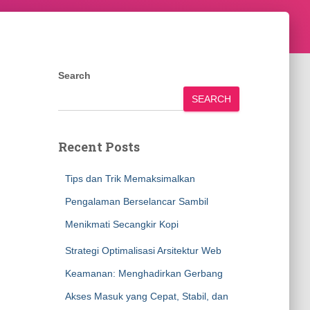
Search
SEARCH
Recent Posts
Tips dan Trik Memaksimalkan
Pengalaman Berselancar Sambil
Menikmati Secangkir Kopi
Strategi Optimalisasi Arsitektur Web
Keamanan: Menghadirkan Gerbang
Akses Masuk yang Cepat, Stabil, dan