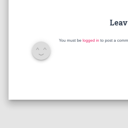
Leav
You must be
logged in
to post a comm