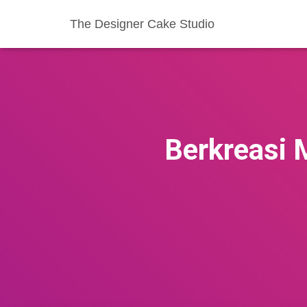
The Designer Cake Studio
Berkreasi 