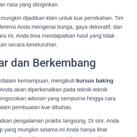
n rasa yang diinginkan.
 mungkin dijadikan klien untuk kue pernikahan. Tim
erensi Anda mengenai bunga, gaya dekoratif, dan
ara ini, Anda bisa mendapatkan hasil yang tidak
an secara keseluruhan.
jar dan Berkembang
erdalam kemampuan, mengikuti
kursus baking
, Anda akan diperkenalkan pada teknik-teknik
i pengocokan adonan yang sempurna hingga cara
alam pembuatan kue dibahas.
tkan pengalaman praktis langsung. Di sini, Anda
p yang mungkin selama ini Anda hanya lihat