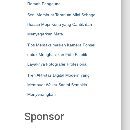
Ramah Pengguna
Seni Membuat Terarium Mini Sebagai
Hiasan Meja Kerja yang Cantik dan
Menyegarkan Mata
Tips Memaksimalkan Kamera Ponsel
untuk Menghasilkan Foto Estetik
Layaknya Fotografer Profesional
Tren Aktivitas Digital Modern yang
Membuat Waktu Santai Semakin
Menyenangkan
Sponsor