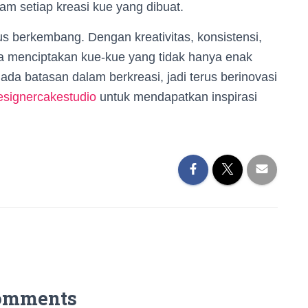
am setiap kreasi kue yang dibuat.
us berkembang. Dengan kreativitas, konsistensi,
 menciptakan kue-kue yang tidak hanya enak
ada batasan dalam berkreasi, jadi terus berinovasi
esignercakestudio
untuk mendapatkan inspirasi
omments