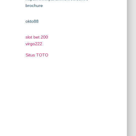
brochure
okto88
slot bet 200
virgo222
Situs TOTO