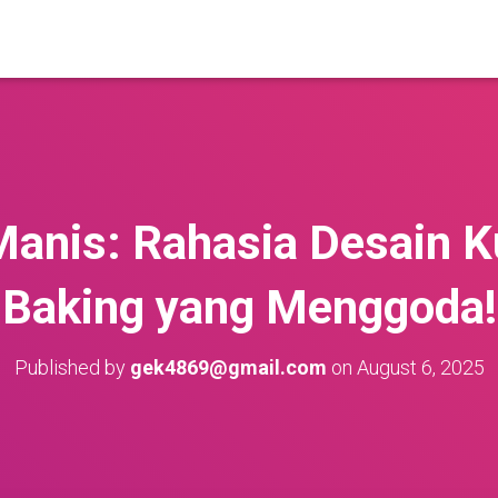
Manis: Rahasia Desain K
Baking yang Menggoda!
Published by
gek4869@gmail.com
on
August 6, 2025