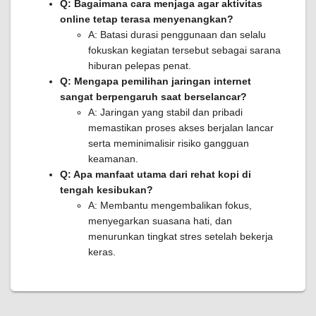
Q: Bagaimana cara menjaga agar aktivitas
online tetap terasa menyenangkan?
A: Batasi durasi penggunaan dan selalu
fokuskan kegiatan tersebut sebagai sarana
hiburan pelepas penat.
Q: Mengapa pemilihan jaringan internet
sangat berpengaruh saat berselancar?
A: Jaringan yang stabil dan pribadi
memastikan proses akses berjalan lancar
serta meminimalisir risiko gangguan
keamanan.
Q: Apa manfaat utama dari rehat kopi di
tengah kesibukan?
A: Membantu mengembalikan fokus,
menyegarkan suasana hati, dan
menurunkan tingkat stres setelah bekerja
keras.