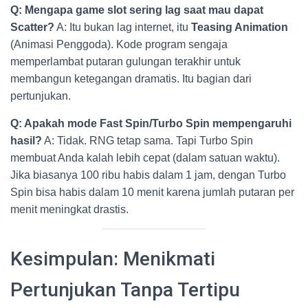
Q: Mengapa game slot sering lag saat mau dapat
Scatter?
A: Itu bukan lag internet, itu
Teasing Animation
(Animasi Penggoda). Kode program sengaja
memperlambat putaran gulungan terakhir untuk
membangun ketegangan dramatis. Itu bagian dari
pertunjukan.
Q: Apakah mode Fast Spin/Turbo Spin mempengaruhi
hasil?
A: Tidak. RNG tetap sama. Tapi Turbo Spin
membuat Anda kalah lebih cepat (dalam satuan waktu).
Jika biasanya 100 ribu habis dalam 1 jam, dengan Turbo
Spin bisa habis dalam 10 menit karena jumlah putaran per
menit meningkat drastis.
Kesimpulan: Menikmati
Pertunjukan Tanpa Tertipu