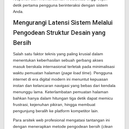
detik pertama pengguna berinteraksi dengan sistem
Anda.
Mengurangi Latensi Sistem Melalui
Pengodean Struktur Desain yang
Bersih
Salah satu faktor teknis yang paling krusial dalam
menentukan keberhasilan sebuah gerbang akses
masuk berskala internasional terletak pada minimalisasi
waktu pemuatan halaman (
page load time
). Pengguna
internet di era digital modern ini menuntut kepuasan
instan dan kelancaran navigasi yang bebas dari kendala
menunggu lama. Keterlambatan pemuatan halaman
bahkan hanya dalam hitungan tiga detik dapat memicu
frustrasi, kejenuhan pikiran, hingga membuat
pengunjung beralih ke platform kompetitor lain.
Para arsitek web profesional mengatasi tantangan ini
dengan menerapkan metode pengodean bersih (
clean