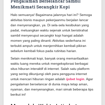
Pengalaman Berselancar Sambil
Menikmati Secangkir Kopi
Halo semuanya! Bagaimana jalannya hari ini? Semoga
aktivitas bisnis maupun pekerjaanmu berjalan lancar
dan menyenangkan, ya. Di sela-sela kesibukan yang
padat, meluangkan waktu sejenak untuk beristirahat
sambil menyeruput secangkir kopi hangat adalah
momen yang paling dinanti. Aktivitas sederhana ini
terbukti ampuh untuk menjernihkan kembali pikiran
sebelum kembali fokus pada rutinitas harian.
Selain menikmati kopi, banyak orang memanfaatkan
waktu luang mereka untuk mengeksplorasi berbagai
situs hiburan interaktif di internet. Salah satu platform
yang sering dikunjungi oleh para pengguna internet
untuk mencari hiburan ringan adalah
ijobet login
. Agar
pengalaman berselancar di dunia maya tetap aman,
nyaman, dan menyenangkan, mari simak beberapa tips
berikut ini!