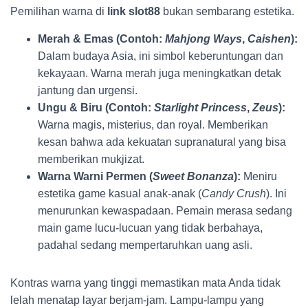
Pemilihan warna di
link slot88
bukan sembarang estetika.
Merah & Emas (Contoh:
Mahjong Ways
,
Caishen
):
Dalam budaya Asia, ini simbol keberuntungan dan
kekayaan. Warna merah juga meningkatkan detak
jantung dan urgensi.
Ungu & Biru (Contoh:
Starlight Princess
,
Zeus
):
Warna magis, misterius, dan royal. Memberikan
kesan bahwa ada kekuatan supranatural yang bisa
memberikan mukjizat.
Warna Warni Permen (
Sweet Bonanza
):
Meniru
estetika game kasual anak-anak (
Candy Crush
). Ini
menurunkan kewaspadaan. Pemain merasa sedang
main game lucu-lucuan yang tidak berbahaya,
padahal sedang mempertaruhkan uang asli.
Kontras warna yang tinggi memastikan mata Anda tidak
lelah menatap layar berjam-jam. Lampu-lampu yang