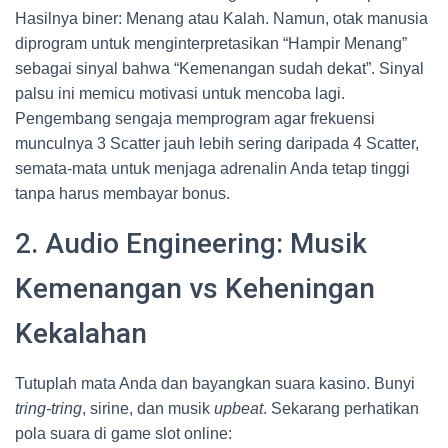
Hasilnya biner: Menang atau Kalah. Namun, otak manusia
diprogram untuk menginterpretasikan “Hampir Menang”
sebagai sinyal bahwa “Kemenangan sudah dekat”. Sinyal
palsu ini memicu motivasi untuk mencoba lagi.
Pengembang sengaja memprogram agar frekuensi
munculnya 3 Scatter jauh lebih sering daripada 4 Scatter,
semata-mata untuk menjaga adrenalin Anda tetap tinggi
tanpa harus membayar bonus.
2. Audio Engineering: Musik
Kemenangan vs Keheningan
Kekalahan
Tutuplah mata Anda dan bayangkan suara kasino. Bunyi
tring-tring
, sirine, dan musik
upbeat
. Sekarang perhatikan
pola suara di game slot online: