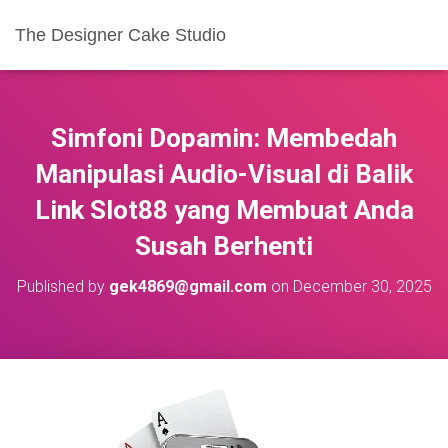
The Designer Cake Studio
Simfoni Dopamin: Membedah
Manipulasi Audio-Visual di Balik
Link Slot88 yang Membuat Anda
Susah Berhenti
Published by
gek4869@gmail.com
on
December 30, 2025