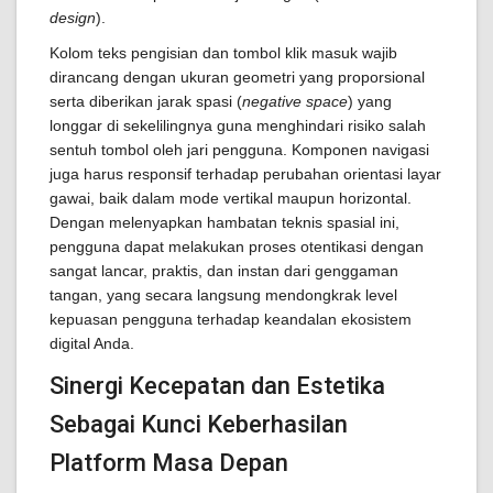
design
).
Kolom teks pengisian dan tombol klik masuk wajib
dirancang dengan ukuran geometri yang proporsional
serta diberikan jarak spasi (
negative space
) yang
longgar di sekelilingnya guna menghindari risiko salah
sentuh tombol oleh jari pengguna. Komponen navigasi
juga harus responsif terhadap perubahan orientasi layar
gawai, baik dalam mode vertikal maupun horizontal.
Dengan melenyapkan hambatan teknis spasial ini,
pengguna dapat melakukan proses otentikasi dengan
sangat lancar, praktis, dan instan dari genggaman
tangan, yang secara langsung mendongkrak level
kepuasan pengguna terhadap keandalan ekosistem
digital Anda.
Sinergi Kecepatan dan Estetika
Sebagai Kunci Keberhasilan
Platform Masa Depan