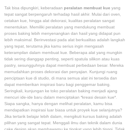
Tak bisa dipungkiri, keberadaan
peralatan membuat kue
yang
tepat sangat berpengaruh terhadap hasil akhir. Mulai dari oven,
cetakan kue, hingga alat dekorasi, kualitas peralatan sangat
menentukan. Memiliki peralatan yang mendukung membuat
proses baking lebih menyenangkan dan hasil yang didapat pun
lebih maksimal. Berinvestasi pada alat berkualitas adalah langkah
yang tepat, terutama jika kamu serius ingin mengasah
keterampilan dalam membuat kue. Beberapa alat yang mungkin
tidak sering dianggap penting, seperti spatula silikon atau kuas
pastry, sesungguhnya dapat membuat perbedaan besar. Mereka
memudahkan proses dekorasi dan penyajian. Kunjungi ruang
penciptaan kue di studio, di mana semua alat ini tersedia dan
dapat memberikan inspirasi baru bagi penggemar baking.
Seringkali, kunjungan ke toko peralatan baking menjadi ajang
mencuri ide-ide baru dalam menciptakan *kreasi desain kue*.
Siapa sangka, hanya dengan melihat peralatan, kamu bisa
mendapatkan inspirasi luar biasa untuk proyek kue selanjutnya?
Jika tertarik belajar lebih dalam, mengikuti kursus baking adalah
pilihan yang sangat tepat. Menggali ilmu dan teknik dalam dunia
cake design akan membawamu ke tingkat yang lebih tinggi. Tidak