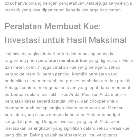
tidak hanya pulang dengan pengetahuan, tetapi juga karya-karya
menarik yang bisa dipamerkan kepada keluarga dan teman.
Peralatan Membuat Kue:
Investasi untuk Hasil Maksimal
Tak bisa dipungkiri, keberhasilan dalam baking sering kali
tergantung pada
peralatan membuat kue
yang digunakan. Mulai
dari mixer, oven, hingga cetakan kue yang beragam, setiap
perangkat memiliki peran penting. Memilih peralatan yang
berkualitas akan memudahkan proses pembelajaran dan praktik.
Sebagai contoh, menggunakan oven yang tepat dapat membuat
perbedaan dalam hasil akhir kue Anda. Pastikan Anda memiliki
peralatan dasar seperti spatula, whisk, dan chopper untuk
mempermudah setiap langkah dalam membuat kue. Mencari
peralatan yang sesuai dengan kebutuhan Anda dan budget
sangatlah penting. Dengan investasi yang tepat, Anda akan
merasakan peningkatan yang signifikan dalam setiap kreasi kue
yang dibuat. Baking adalah seni sekaligus ilmu yang terus