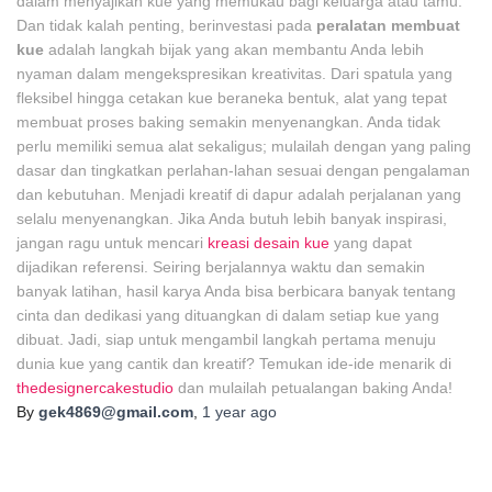
dalam menyajikan kue yang memukau bagi keluarga atau tamu.
Dan tidak kalah penting, berinvestasi pada
peralatan membuat
kue
adalah langkah bijak yang akan membantu Anda lebih
nyaman dalam mengekspresikan kreativitas. Dari spatula yang
fleksibel hingga cetakan kue beraneka bentuk, alat yang tepat
membuat proses baking semakin menyenangkan. Anda tidak
perlu memiliki semua alat sekaligus; mulailah dengan yang paling
dasar dan tingkatkan perlahan-lahan sesuai dengan pengalaman
dan kebutuhan. Menjadi kreatif di dapur adalah perjalanan yang
selalu menyenangkan. Jika Anda butuh lebih banyak inspirasi,
jangan ragu untuk mencari
kreasi desain kue
yang dapat
dijadikan referensi. Seiring berjalannya waktu dan semakin
banyak latihan, hasil karya Anda bisa berbicara banyak tentang
cinta dan dedikasi yang dituangkan di dalam setiap kue yang
dibuat. Jadi, siap untuk mengambil langkah pertama menuju
dunia kue yang cantik dan kreatif? Temukan ide-ide menarik di
thedesignercakestudio
dan mulailah petualangan baking Anda!
By
gek4869@gmail.com
,
1 year
ago