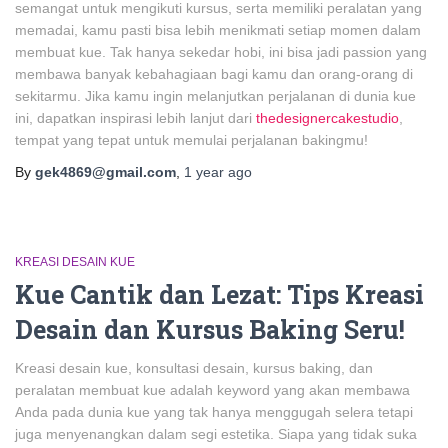
semangat untuk mengikuti kursus, serta memiliki peralatan yang
memadai, kamu pasti bisa lebih menikmati setiap momen dalam
membuat kue. Tak hanya sekedar hobi, ini bisa jadi passion yang
membawa banyak kebahagiaan bagi kamu dan orang-orang di
sekitarmu. Jika kamu ingin melanjutkan perjalanan di dunia kue
ini, dapatkan inspirasi lebih lanjut dari
thedesignercakestudio
,
tempat yang tepat untuk memulai perjalanan bakingmu!
By
gek4869@gmail.com
,
1 year
ago
KREASI DESAIN KUE
Kue Cantik dan Lezat: Tips Kreasi
Desain dan Kursus Baking Seru!
Kreasi desain kue, konsultasi desain, kursus baking, dan
peralatan membuat kue adalah keyword yang akan membawa
Anda pada dunia kue yang tak hanya menggugah selera tetapi
juga menyenangkan dalam segi estetika. Siapa yang tidak suka