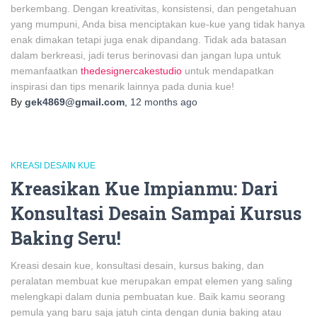
berkembang. Dengan kreativitas, konsistensi, dan pengetahuan
yang mumpuni, Anda bisa menciptakan kue-kue yang tidak hanya
enak dimakan tetapi juga enak dipandang. Tidak ada batasan
dalam berkreasi, jadi terus berinovasi dan jangan lupa untuk
memanfaatkan
thedesignercakestudio
untuk mendapatkan
inspirasi dan tips menarik lainnya pada dunia kue!
By
gek4869@gmail.com
,
12 months
ago
KREASI DESAIN KUE
Kreasikan Kue Impianmu: Dari
Konsultasi Desain Sampai Kursus
Baking Seru!
Kreasi desain kue, konsultasi desain, kursus baking, dan
peralatan membuat kue merupakan empat elemen yang saling
melengkapi dalam dunia pembuatan kue. Baik kamu seorang
pemula yang baru saja jatuh cinta dengan dunia baking atau