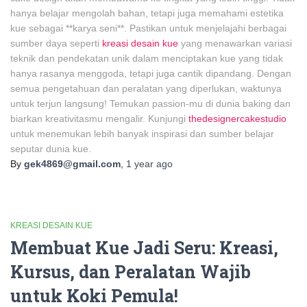
hanya belajar mengolah bahan, tetapi juga memahami estetika
kue sebagai **karya seni**. Pastikan untuk menjelajahi berbagai
sumber daya seperti
kreasi desain kue
yang menawarkan variasi
teknik dan pendekatan unik dalam menciptakan kue yang tidak
hanya rasanya menggoda, tetapi juga cantik dipandang. Dengan
semua pengetahuan dan peralatan yang diperlukan, waktunya
untuk terjun langsung! Temukan passion-mu di dunia baking dan
biarkan kreativitasmu mengalir. Kunjungi
thedesignercakestudio
untuk menemukan lebih banyak inspirasi dan sumber belajar
seputar dunia kue.
By
gek4869@gmail.com
,
1 year
ago
KREASI DESAIN KUE
Membuat Kue Jadi Seru: Kreasi,
Kursus, dan Peralatan Wajib
untuk Koki Pemula!