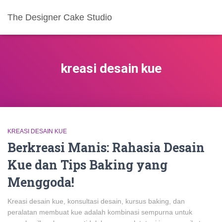
The Designer Cake Studio
kreasi desain kue
KREASI DESAIN KUE
Berkreasi Manis: Rahasia Desain
Kue dan Tips Baking yang
Menggoda!
Kreasi desain kue, konsultasi desain, kursus baking, dan
peralatan membuat kue adalah kombinasi sempurna untuk