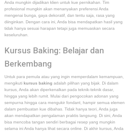
Anda mungkin dijadikan klien untuk kue pernikahan. Tim
profesional mungkin akan menanyakan preferensi Anda
mengenai bunga, gaya dekoratif, dan tentu saja, rasa yang
diinginkan. Dengan cara ini, Anda bisa mendapatkan hasil yang
tidak hanya sesuai harapan tetapi juga memuaskan secara
keseluruhan.
Kursus Baking: Belajar dan
Berkembang
Untuk para pemula atau yang ingin memperdalam kemampuan,
mengikuti
kursus baking
adalah pilihan yang bijak. Di dalam
kursus, Anda akan diperkenalkan pada teknik-teknik dasar,
hingga yang lebih rumit. Mulai dari pengocokan adonan yang
sempurna hingga cara mengukir fondant, hampir semua elemen
dalam pembuatan kue dibahas. Tidak hanya teori, Anda juga
akan mendapatkan pengalaman praktis langsung. Di sini, Anda
bisa mencoba tangan sendiri berbagai resep yang mungkin
selama ini Anda hanya lihat secara online. Di akhir kursus, Anda