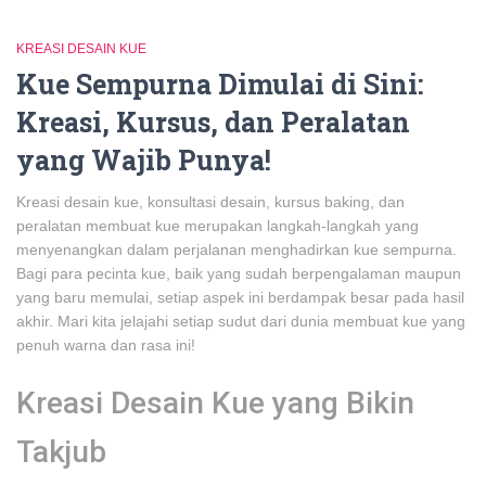
KREASI DESAIN KUE
Kue Sempurna Dimulai di Sini:
Kreasi, Kursus, dan Peralatan
yang Wajib Punya!
Kreasi desain kue, konsultasi desain, kursus baking, dan
peralatan membuat kue merupakan langkah-langkah yang
menyenangkan dalam perjalanan menghadirkan kue sempurna.
Bagi para pecinta kue, baik yang sudah berpengalaman maupun
yang baru memulai, setiap aspek ini berdampak besar pada hasil
akhir. Mari kita jelajahi setiap sudut dari dunia membuat kue yang
penuh warna dan rasa ini!
Kreasi Desain Kue yang Bikin
Takjub