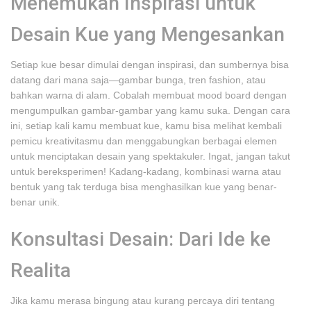
Menemukan Inspirasi untuk
Desain Kue yang Mengesankan
Setiap kue besar dimulai dengan inspirasi, dan sumbernya bisa
datang dari mana saja—gambar bunga, tren fashion, atau
bahkan warna di alam. Cobalah membuat mood board dengan
mengumpulkan gambar-gambar yang kamu suka. Dengan cara
ini, setiap kali kamu membuat kue, kamu bisa melihat kembali
pemicu kreativitasmu dan menggabungkan berbagai elemen
untuk menciptakan desain yang spektakuler. Ingat, jangan takut
untuk bereksperimen! Kadang-kadang, kombinasi warna atau
bentuk yang tak terduga bisa menghasilkan kue yang benar-
benar unik.
Konsultasi Desain: Dari Ide ke
Realita
Jika kamu merasa bingung atau kurang percaya diri tentang