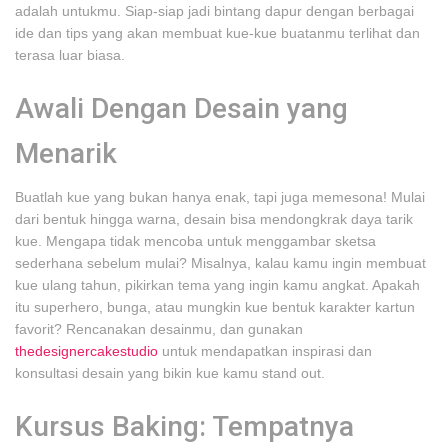
adalah untukmu. Siap-siap jadi bintang dapur dengan berbagai
ide dan tips yang akan membuat kue-kue buatanmu terlihat dan
terasa luar biasa.
Awali Dengan Desain yang
Menarik
Buatlah kue yang bukan hanya enak, tapi juga memesona! Mulai
dari bentuk hingga warna, desain bisa mendongkrak daya tarik
kue. Mengapa tidak mencoba untuk menggambar sketsa
sederhana sebelum mulai? Misalnya, kalau kamu ingin membuat
kue ulang tahun, pikirkan tema yang ingin kamu angkat. Apakah
itu superhero, bunga, atau mungkin kue bentuk karakter kartun
favorit? Rencanakan desainmu, dan gunakan
thedesignercakestudio
untuk mendapatkan inspirasi dan
konsultasi desain yang bikin kue kamu stand out.
Kursus Baking: Tempatnya