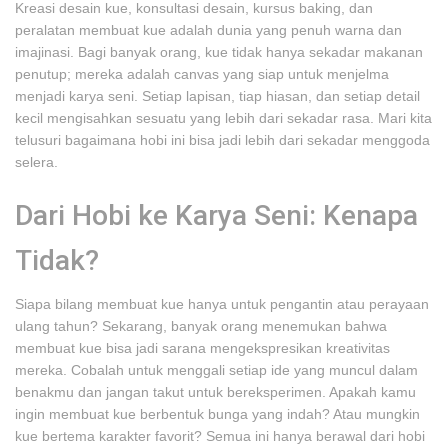
Kreasi desain kue, konsultasi desain, kursus baking, dan
peralatan membuat kue adalah dunia yang penuh warna dan
imajinasi. Bagi banyak orang, kue tidak hanya sekadar makanan
penutup; mereka adalah canvas yang siap untuk menjelma
menjadi karya seni. Setiap lapisan, tiap hiasan, dan setiap detail
kecil mengisahkan sesuatu yang lebih dari sekadar rasa. Mari kita
telusuri bagaimana hobi ini bisa jadi lebih dari sekadar menggoda
selera.
Dari Hobi ke Karya Seni: Kenapa
Tidak?
Siapa bilang membuat kue hanya untuk pengantin atau perayaan
ulang tahun? Sekarang, banyak orang menemukan bahwa
membuat kue bisa jadi sarana mengekspresikan kreativitas
mereka. Cobalah untuk menggali setiap ide yang muncul dalam
benakmu dan jangan takut untuk bereksperimen. Apakah kamu
ingin membuat kue berbentuk bunga yang indah? Atau mungkin
kue bertema karakter favorit? Semua ini hanya berawal dari hobi