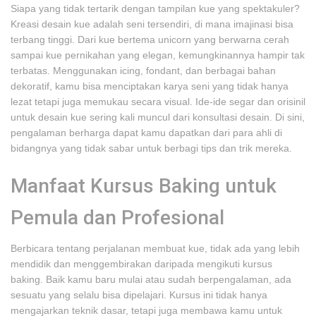
Siapa yang tidak tertarik dengan tampilan kue yang spektakuler?
Kreasi desain kue adalah seni tersendiri, di mana imajinasi bisa
terbang tinggi. Dari kue bertema unicorn yang berwarna cerah
sampai kue pernikahan yang elegan, kemungkinannya hampir tak
terbatas. Menggunakan icing, fondant, dan berbagai bahan
dekoratif, kamu bisa menciptakan karya seni yang tidak hanya
lezat tetapi juga memukau secara visual. Ide-ide segar dan orisinil
untuk desain kue sering kali muncul dari konsultasi desain. Di sini,
pengalaman berharga dapat kamu dapatkan dari para ahli di
bidangnya yang tidak sabar untuk berbagi tips dan trik mereka.
Manfaat Kursus Baking untuk
Pemula dan Profesional
Berbicara tentang perjalanan membuat kue, tidak ada yang lebih
mendidik dan menggembirakan daripada mengikuti kursus
baking. Baik kamu baru mulai atau sudah berpengalaman, ada
sesuatu yang selalu bisa dipelajari. Kursus ini tidak hanya
mengajarkan teknik dasar, tetapi juga membawa kamu untuk