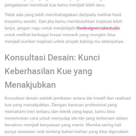
pengalaman membuat kue kamu menjadi lebih seru.
Tidak ada yang lebih membahagiakan daripada melihat hasil
kreasimu sendiri. Dan jika kamu membutuhkan inspirasi lebih
lanjut, jangan ragu untuk menjelajahi
thedesignercakestudio
untuk melihat berbagai kreasi menarik yang mungkin bisa
menjadi sumber inspirasi untuk proyek baking-mu selanjutnya.
Konsultasi Desain: Kunci
Keberhasilan Kue yang
Menakjubkan
Konsultasi desain adalah jembatan antara ide kreatif dan realisasi
kue yang menakjubkan. Dengan bantuan profesional yang
memahami tren terbaru dan teknik yang tepat, kamu bisa
menemukan cara untuk menyulap ide-ide yang terbenam dalam
benakmu menjadi kenyataan yang manis. Mereka sering kali
punya wawasan unik tentang bahan-bahan yang bisa digunakan