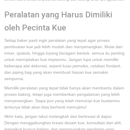
Peralatan yang Harus Dimiliki
oleh Pecinta Kue
Setiap baker pasti ingin peralatan yang tepat agar proses
pembuatan kue jadi lebih mudah dan menyenangkan. Mulai dari
mixer, spatula, hingga loyang beragam bentuk, semua itu penting
untuk menciptakan kue impianmu. Jangan lupa untuk memiliki
beberapa alat dekorasi, seperti kuas pemoles, cetakan fondant,
dan piping bag yang akan membuat hiasan kue semakin
sempurna.
Memiliki peralatan yang tepat tidak hanya akan membantu dalam
proses baking, tetapi juga memberikan pengalaman yang lebih
menyenangkan. Siapa pun yang telah mencicipi kue buatanmu
tentunya tidak akan bisa berhenti memujimu!
Akhir kata, jangan takut melangkah dan berkreasi di dapur.
Dengan menggabungkan kreasi desain kue, konsultasi dari ahli,
mengikuti kursus baking, dan menggunakan peralatan yang