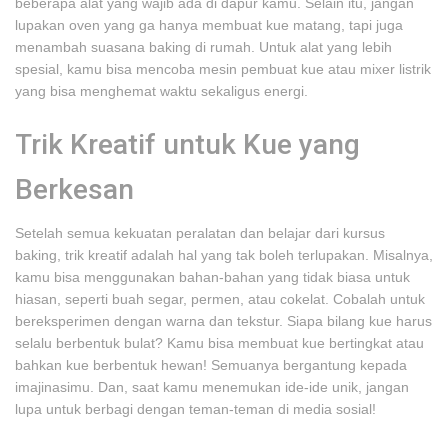
beberapa alat yang wajib ada di dapur kamu. Selain itu, jangan
lupakan oven yang ga hanya membuat kue matang, tapi juga
menambah suasana baking di rumah. Untuk alat yang lebih
spesial, kamu bisa mencoba mesin pembuat kue atau mixer listrik
yang bisa menghemat waktu sekaligus energi.
Trik Kreatif untuk Kue yang
Berkesan
Setelah semua kekuatan peralatan dan belajar dari kursus
baking, trik kreatif adalah hal yang tak boleh terlupakan. Misalnya,
kamu bisa menggunakan bahan-bahan yang tidak biasa untuk
hiasan, seperti buah segar, permen, atau cokelat. Cobalah untuk
bereksperimen dengan warna dan tekstur. Siapa bilang kue harus
selalu berbentuk bulat? Kamu bisa membuat kue bertingkat atau
bahkan kue berbentuk hewan! Semuanya bergantung kepada
imajinasimu. Dan, saat kamu menemukan ide-ide unik, jangan
lupa untuk berbagi dengan teman-teman di media sosial!