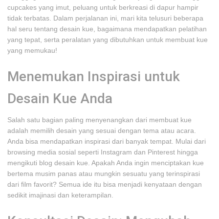
cupcakes yang imut, peluang untuk berkreasi di dapur hampir
tidak terbatas. Dalam perjalanan ini, mari kita telusuri beberapa
hal seru tentang desain kue, bagaimana mendapatkan pelatihan
yang tepat, serta peralatan yang dibutuhkan untuk membuat kue
yang memukau!
Menemukan Inspirasi untuk
Desain Kue Anda
Salah satu bagian paling menyenangkan dari membuat kue
adalah memilih desain yang sesuai dengan tema atau acara.
Anda bisa mendapatkan inspirasi dari banyak tempat. Mulai dari
browsing media sosial seperti Instagram dan Pinterest hingga
mengikuti blog desain kue. Apakah Anda ingin menciptakan kue
bertema musim panas atau mungkin sesuatu yang terinspirasi
dari film favorit? Semua ide itu bisa menjadi kenyataan dengan
sedikit imajinasi dan keterampilan.