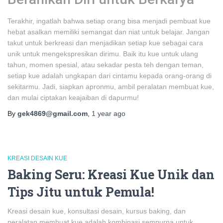
Terakhir, ingatlah bahwa setiap orang bisa menjadi pembuat kue
hebat asalkan memiliki semangat dan niat untuk belajar. Jangan
takut untuk berkreasi dan menjadikan setiap kue sebagai cara
unik untuk mengekspresikan dirimu. Baik itu kue untuk ulang
tahun, momen spesial, atau sekadar pesta teh dengan teman,
setiap kue adalah ungkapan dari cintamu kepada orang-orang di
sekitarmu. Jadi, siapkan apronmu, ambil peralatan membuat kue,
dan mulai ciptakan keajaiban di dapurmu!
By
gek4869@gmail.com
,
1 year
ago
KREASI DESAIN KUE
Baking Seru: Kreasi Kue Unik dan
Tips Jitu untuk Pemula!
Kreasi desain kue, konsultasi desain, kursus baking, dan
peralatan membuat kue adalah kombinasi sempurna untuk