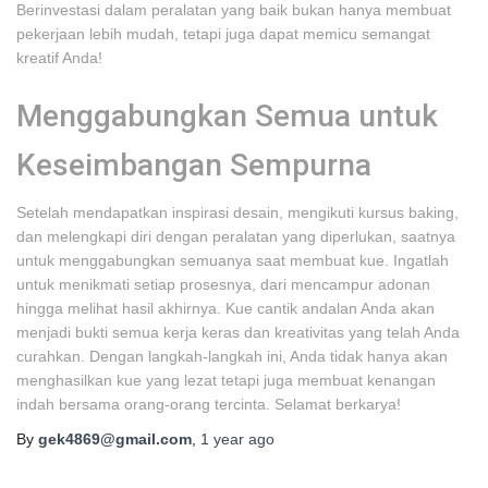
Berinvestasi dalam peralatan yang baik bukan hanya membuat
pekerjaan lebih mudah, tetapi juga dapat memicu semangat
kreatif Anda!
Menggabungkan Semua untuk
Keseimbangan Sempurna
Setelah mendapatkan inspirasi desain, mengikuti kursus baking,
dan melengkapi diri dengan peralatan yang diperlukan, saatnya
untuk menggabungkan semuanya saat membuat kue. Ingatlah
untuk menikmati setiap prosesnya, dari mencampur adonan
hingga melihat hasil akhirnya. Kue cantik andalan Anda akan
menjadi bukti semua kerja keras dan kreativitas yang telah Anda
curahkan. Dengan langkah-langkah ini, Anda tidak hanya akan
menghasilkan kue yang lezat tetapi juga membuat kenangan
indah bersama orang-orang tercinta. Selamat berkarya!
By
gek4869@gmail.com
,
1 year
ago