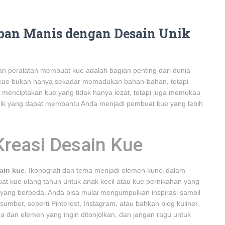
iban Manis dengan Desain Unik
 dan peralatan membuat kue adalah bagian penting dari dunia
 kue bukan hanya sekadar memadukan bahan-bahan, tetapi
an menciptakan kue yang tidak hanya lezat, tetapi juga memukau
arik yang dapat membantu Anda menjadi pembuat kue yang lebih
Kreasi Desain Kue
ain kue
. Ikonografi dan tema menjadi elemen kunci dalam
t kue ulang tahun untuk anak kecil atau kue pernikahan yang
yang berbeda. Anda bisa mulai mengumpulkan inspirasi sambil
sumber, seperti Pinterest, Instagram, atau bahkan blog kuliner.
na dan elemen yang ingin ditonjolkan, dan jangan ragu untuk