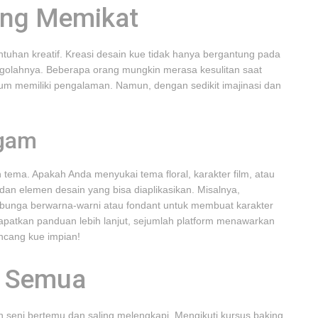
ang Memikat
tuhan kreatif. Kreasi desain kue tidak hanya bergantung pada
ngolahnya. Beberapa orang mungkin merasa kesulitan saat
um memiliki pengalaman. Namun, dengan sedikit imajinasi dan
agam
tema. Apakah Anda menyukai tema floral, karakter film, atau
an elemen desain yang bisa diaplikasikan. Misalnya,
unga berwarna-warni atau fondant untuk membuat karakter
ndapatkan panduan lebih lanjut, sejumlah platform menawarkan
cang kue impian!
k Semua
n seni bertemu dan saling melengkapi. Mengikuti kursus baking