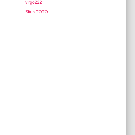
virgo222
Situs TOTO