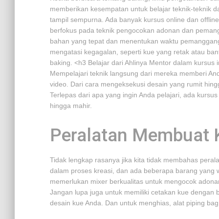
memberikan kesempatan untuk belajar teknik-teknik das
tampil sempurna. Ada banyak kursus online dan offline
berfokus pada teknik pengocokan adonan dan pemangga
bahan yang tepat dan menentukan waktu pemanggangan 
mengatasi kegagalan, seperti kue yang retak atau bant
baking. <h3 Belajar dari Ahlinya Mentor dalam kursus 
Mempelajari teknik langsung dari mereka memberi And
video. Dari cara mengeksekusi desain yang rumit hingg
Terlepas dari apa yang ingin Anda pelajari, ada kursus
hingga mahir.
Peralatan Membuat K
Tidak lengkap rasanya jika kita tidak membahas pera
dalam proses kreasi, dan ada beberapa barang yang wa
memerlukan mixer berkualitas untuk mengocok adonan
Jangan lupa juga untuk memiliki cetakan kue dengan
desain kue Anda. Dan untuk menghias, alat piping ba