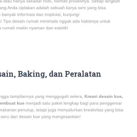
al atau hanya sekadar hobi, nikmati prosesnya. Setiap langkah
ang Anda ciptakan adalah sebuah karya seni yang bisa
banyak informasi dan inspirasi, kunjungi
ya! Tips desain rumah minimalis nggak ada habisnya untuk
aya rumah makin nyaman dan estetik!
sain, Baking, dan Peralatan
hingga tampilannya yang menggugah selera,
Kreasi desain kue,
 membuat kue
menjadi satu paket lengkap bagi para penggemar
makanan penutup, tetapi juga menyalurkan kreativitas yang bisa
ia seru dari desain kue yang mengesankan!