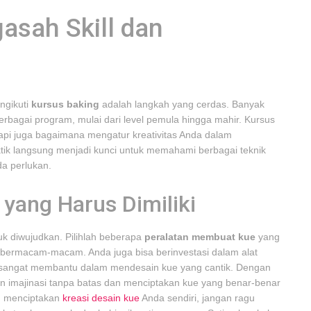
asah Skill dan
ngikuti
kursus baking
adalah langkah yang cerdas. Banyak
rbagai program, mulai dari level pemula hingga mahir. Kursus
etapi juga bagaimana mengatur kreativitas Anda dalam
ktik langsung menjadi kunci untuk memahami berbagai teknik
a perlukan.
yang Harus Dimiliki
ntuk diwujudkan. Pilihlah beberapa
peralatan membuat kue
yang
ang bermacam-macam. Anda juga bisa berinvestasi dalam alat
ang sangat membantu dalam mendesain kue yang cantik. Dengan
 imajinasi tanpa batas dan menciptakan kue yang benar-benar
in menciptakan
kreasi desain kue
Anda sendiri, jangan ragu