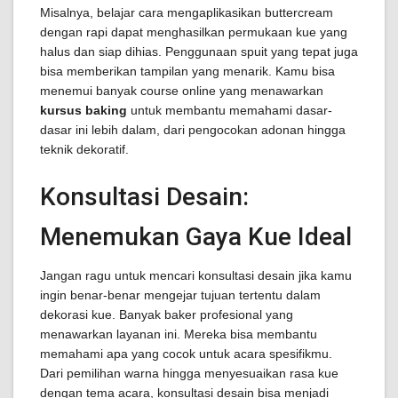
Misalnya, belajar cara mengaplikasikan buttercream
dengan rapi dapat menghasilkan permukaan kue yang
halus dan siap dihias. Penggunaan spuit yang tepat juga
bisa memberikan tampilan yang menarik. Kamu bisa
menemui banyak course online yang menawarkan
kursus baking
untuk membantu memahami dasar-
dasar ini lebih dalam, dari pengocokan adonan hingga
teknik dekoratif.
Konsultasi Desain:
Menemukan Gaya Kue Ideal
Jangan ragu untuk mencari konsultasi desain jika kamu
ingin benar-benar mengejar tujuan tertentu dalam
dekorasi kue. Banyak baker profesional yang
menawarkan layanan ini. Mereka bisa membantu
memahami apa yang cocok untuk acara spesifikmu.
Dari pemilihan warna hingga menyesuaikan rasa kue
dengan tema acara, konsultasi desain bisa menjadi