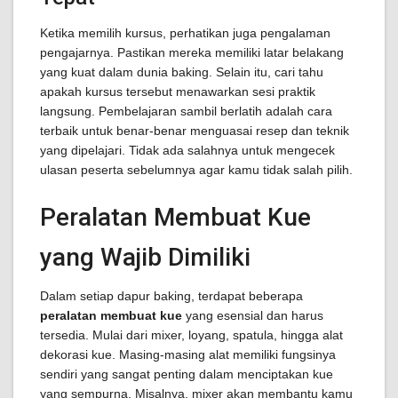
Ketika memilih kursus, perhatikan juga pengalaman
pengajarnya. Pastikan mereka memiliki latar belakang
yang kuat dalam dunia baking. Selain itu, cari tahu
apakah kursus tersebut menawarkan sesi praktik
langsung. Pembelajaran sambil berlatih adalah cara
terbaik untuk benar-benar menguasai resep dan teknik
yang dipelajari. Tidak ada salahnya untuk mengecek
ulasan peserta sebelumnya agar kamu tidak salah pilih.
Peralatan Membuat Kue
yang Wajib Dimiliki
Dalam setiap dapur baking, terdapat beberapa
peralatan membuat kue
yang esensial dan harus
tersedia. Mulai dari mixer, loyang, spatula, hingga alat
dekorasi kue. Masing-masing alat memiliki fungsinya
sendiri yang sangat penting dalam menciptakan kue
yang sempurna. Misalnya, mixer akan membantu kamu