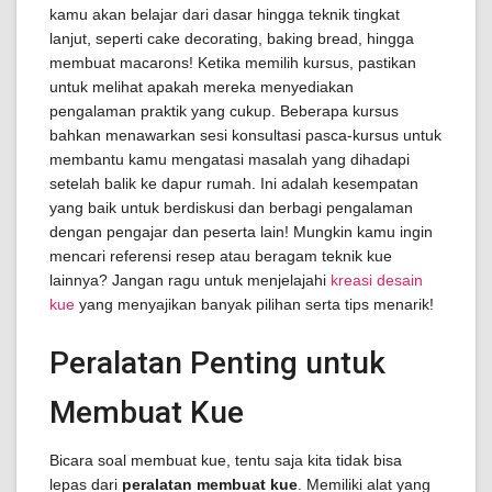
kamu akan belajar dari dasar hingga teknik tingkat
lanjut, seperti cake decorating, baking bread, hingga
membuat macarons! Ketika memilih kursus, pastikan
untuk melihat apakah mereka menyediakan
pengalaman praktik yang cukup. Beberapa kursus
bahkan menawarkan sesi konsultasi pasca-kursus untuk
membantu kamu mengatasi masalah yang dihadapi
setelah balik ke dapur rumah. Ini adalah kesempatan
yang baik untuk berdiskusi dan berbagi pengalaman
dengan pengajar dan peserta lain! Mungkin kamu ingin
mencari referensi resep atau beragam teknik kue
lainnya? Jangan ragu untuk menjelajahi
kreasi desain
kue
yang menyajikan banyak pilihan serta tips menarik!
Peralatan Penting untuk
Membuat Kue
Bicara soal membuat kue, tentu saja kita tidak bisa
lepas dari
peralatan membuat kue
. Memiliki alat yang