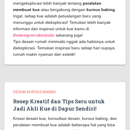
mengeksplorasi lebih banyak tentang
peralatan
membuat kue
atau bergabung dengan
kursus baking
.
Ingat, setiap kue adalah petualangan baru yang
menunggu untuk dieksplorasi! Temukan lebih banyak
informasi dan inspirasi untuk kue kamu di
thedesignercakestudio
sekarang juga!
Tips desain rumah minimalis nggak ada habisnya untuk
dieksplorasi. Temukan inspirasi baru setiap hari supaya
rumah makin nyaman dan estetik!
DESAIN KURSUS BAKING
Resep Kreatif dan Tips Seru untuk
Jadi Ahli Kue di Dapur Sendiri!
Kreasi desain kue, konsultasi desain, kursus baking, dan
peralatan membuat kue adalah beberapa hal yang bisa