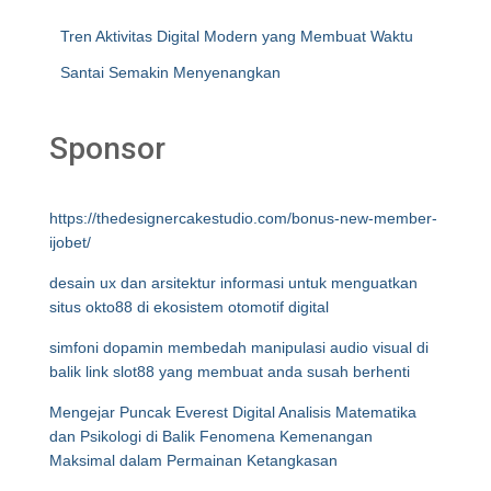
Tren Aktivitas Digital Modern yang Membuat Waktu
Santai Semakin Menyenangkan
Sponsor
https://thedesignercakestudio.com/bonus-new-member-
ijobet/
desain ux dan arsitektur informasi untuk menguatkan
situs okto88 di ekosistem otomotif digital
simfoni dopamin membedah manipulasi audio visual di
balik link slot88 yang membuat anda susah berhenti
Mengejar Puncak Everest Digital Analisis Matematika
dan Psikologi di Balik Fenomena Kemenangan
Maksimal dalam Permainan Ketangkasan