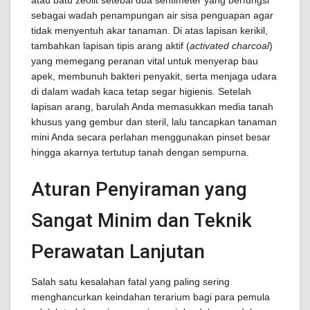
atau batu zeolit setebal dua sentimeter yang berfungsi
sebagai wadah penampungan air sisa penguapan agar
tidak menyentuh akar tanaman. Di atas lapisan kerikil,
tambahkan lapisan tipis arang aktif (
activated charcoal
)
yang memegang peranan vital untuk menyerap bau
apek, membunuh bakteri penyakit, serta menjaga udara
di dalam wadah kaca tetap segar higienis. Setelah
lapisan arang, barulah Anda memasukkan media tanah
khusus yang gembur dan steril, lalu tancapkan tanaman
mini Anda secara perlahan menggunakan pinset besar
hingga akarnya tertutup tanah dengan sempurna.
Aturan Penyiraman yang
Sangat Minim dan Teknik
Perawatan Lanjutan
Salah satu kesalahan fatal yang paling sering
menghancurkan keindahan terarium bagi para pemula