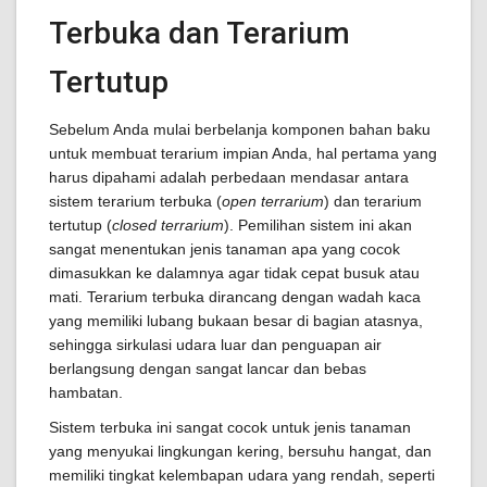
Terbuka dan Terarium
Tertutup
Sebelum Anda mulai berbelanja komponen bahan baku
untuk membuat terarium impian Anda, hal pertama yang
harus dipahami adalah perbedaan mendasar antara
sistem terarium terbuka (
open terrarium
) dan terarium
tertutup (
closed terrarium
). Pemilihan sistem ini akan
sangat menentukan jenis tanaman apa yang cocok
dimasukkan ke dalamnya agar tidak cepat busuk atau
mati. Terarium terbuka dirancang dengan wadah kaca
yang memiliki lubang bukaan besar di bagian atasnya,
sehingga sirkulasi udara luar dan penguapan air
berlangsung dengan sangat lancar dan bebas
hambatan.
Sistem terbuka ini sangat cocok untuk jenis tanaman
yang menyukai lingkungan kering, bersuhu hangat, dan
memiliki tingkat kelembapan udara yang rendah, seperti