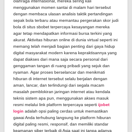
olahraga internasional, mereka sering kali
menggunakan momen santai di malam hari tersebut
dengan membaca ulasan analisis taktik pertandingan
sepak bola terbaru atau memantau pergerakan skor judi
bola di situs sbobet terpercaya kesayangan mereka
agar tetap mendapatkan informasi bursa terkini yang
akurat. Aktivitas hiburan online di dunia virtual seperti ini
memang telah menjadi bagian penting dari gaya hidup
digital masyarakat modern karena kepraktisannya yang
dapat diakses dari mana saja secara personal dari
genggaman tangan di ruang pribadi yang sejuk dan
nyaman. Agar proses berselancar dan menikmati
hiburan di internet tersebut selalu berjalan dengan
aman, lancar, dan terlindungi dari segala macam
masalah pemblokiran jaringan internet atau kendala
teknis sistem apa pun, menggunakan akses masuk
resmi melalui link platform terpercaya seperti
ijobet
login
adalah opsi paling cerdas untuk memastikan
gawai Anda terhubung langsung ke platform hiburan
digital paling resmi, responsif, dan memiliki standar
keamanan siber terbaik di Asia saat ini tanpa adanya