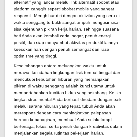
alternatif yang lancar melalui link alternatif sbobet atau
platform canggih seperti sbobet mobile yang sangat
responsif. Menghibur diri dengan aktivitas yang seru di
waktu senggang terbukti sangat ampuh mengusir sisa-
sisa kejenuhan pikiran kerja harian, sehingga suasana
hati Anda akan kembali ceria, segar, penuh energi
positif, dan siap menyambut aktivitas produktif lainnya
keesokan hari dengan penuh semangat dan rasa
optimisme yang tinggi.
Keseimbangan antara meluangkan waktu untuk
merawat keindahan lingkungan fisik tempat tinggal dan
mencukupi kebutuhan hiburan yang memanjakan
pikiran di waktu senggang adalah kunci utama untuk
mempertahankan kualitas hidup yang seimbang. Ketika
tingkat stres mental Anda berhasil diredam dengan baik
melalui sarana hiburan yang tepat, tubuh Anda akan
merespons dengan cara meningkatkan pelepasan
hormon kebahagiaan, membuat Anda selalu tampil
bertenaga, fokus, serta penuh dengan kreativitas dalam
menjalankan segala rutinitas pekerjaan harian.