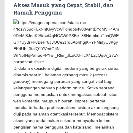
Akses Masuk yang Cepat, Stabil, dan
Ramah Pengguna
Di dalam ekosistem digital modern yang bergerak serba
dinamis saat ini, halaman gerbang masuk (
access
gateway
) memegang peranan yang sangat vital bagi
kelangsungan sebuah platform online. Ketika seorang
pengguna memutuskan untuk mengakses sebuah situs
web komersial maupun hiburan, impresi pertama
mereka terhadap profesionalisme sistem akan langsung
diuji pada halaman otentikasi tersebut. Membuat sistem
akses yang andal bukan sekadar menyajikan kolom
pengisian nama pengguna dan kata sandi, melainkan