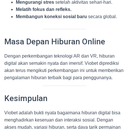
Mengurangi stres
setelah aktivitas sehari-hari.
Melatih fokus dan refleks.
Membangun koneksi sosial baru
secara global.
Masa Depan Hiburan Online
Dengan perkembangan teknologi AR dan VR, hiburan
digital akan semakin nyata dan imersif. Viobet diprediksi
akan terus mengikuti perkembangan ini untuk memberikan
pengalaman hiburan terbaik bagi para penggunanya.
Kesimpulan
Viobet adalah bukti nyata bagaimana hiburan digital bisa
menghadirkan keseruan dan interaksi sosial. Dengan
akses mudah, variasi hiburan, serta daya tarik permainan