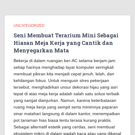
UNCATEGORIZED
Seni Membuat Terarium Mini Sebagai
Hiasan Meja Kerja yang Cantik dan
Menyegarkan Mata
Bekerja di dalam ruangan ber-AC selama berjam-jam
setiap harinya menghadap layar komputer seringkali
membuat pikiran kita menjadi cepat jenuh, lelah, dan
kehilangan fokus. Untuk mengusir stres pekerjaan
tersebut, menghadirkan unsur dekorasi hijau yang asri
tepat di atas meja kerja adalah salah satu solusi terbaik
yang sangat dianjurkan. Namun, karena keterbatasan
ruang meja kerja yang sempit serta minimnya paparan
sinar matahari langsung di dalam kantor, menempatkan
pot tanaman hias biasa tentu terasa kurang praktis.
Sebagai alternatif estetik yang cerdas, seni membuat
ekosistem mikro di dalam wadah kaca atau yang dikenal