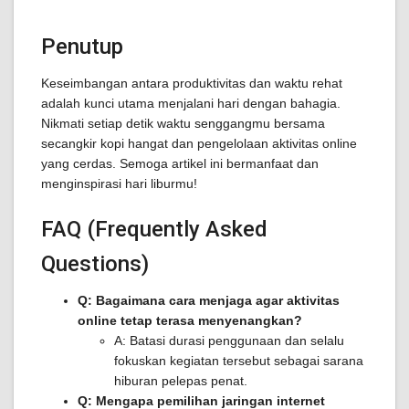
Penutup
Keseimbangan antara produktivitas dan waktu rehat
adalah kunci utama menjalani hari dengan bahagia.
Nikmati setiap detik waktu senggangmu bersama
secangkir kopi hangat dan pengelolaan aktivitas online
yang cerdas. Semoga artikel ini bermanfaat dan
menginspirasi hari liburmu!
FAQ (Frequently Asked
Questions)
Q: Bagaimana cara menjaga agar aktivitas
online tetap terasa menyenangkan?
A: Batasi durasi penggunaan dan selalu
fokuskan kegiatan tersebut sebagai sarana
hiburan pelepas penat.
Q: Mengapa pemilihan jaringan internet