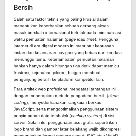
Bersih
Salah satu faktor teknis yang paling krusial dalam
menentukan keberhasilan sebuah gerbang akses
masuk berskala internasional terletak pada minimalisasi
waktu pemuatan halaman (
page load time
). Pengguna
internet di era digital modern ini menuntut kepuasan
instan dan kelancaran navigasi yang bebas dari kendala
menunggu lama. Keterlambatan pemuatan halaman
bahkan hanya dalam hitungan tiga detik dapat memicu
frustrasi, kejenuhan pikiran, hingga membuat
pengunjung beralih ke platform kompetitor lain.
Para arsitek web profesional mengatasi tantangan ini
dengan menerapkan metode pengodean bersih (
clean
coding
), menyederhanakan rangkaian berkas
JavaScript, serta mengoptimalkan penggunaan sistem
penyimpanan data tembolok (
caching system
) di sisi
server. Selain itu, penggunaan aset grafis seperti ikon
logo brand dan gambar latar belakang wajib dikompresi
menggunakan format modern seperti SVG atau WebP