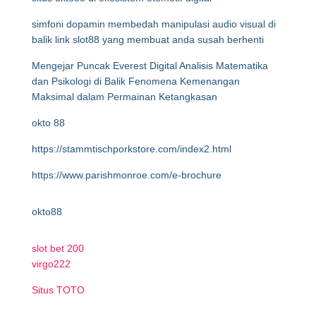
simfoni dopamin membedah manipulasi audio visual di
balik link slot88 yang membuat anda susah berhenti
Mengejar Puncak Everest Digital Analisis Matematika
dan Psikologi di Balik Fenomena Kemenangan
Maksimal dalam Permainan Ketangkasan
okto 88
https://stammtischporkstore.com/index2.html
https://www.parishmonroe.com/e-brochure
okto88
slot bet 200
virgo222
Situs TOTO