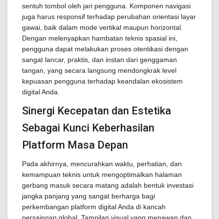
sentuh tombol oleh jari pengguna. Komponen navigasi
juga harus responsif terhadap perubahan orientasi layar
gawai, baik dalam mode vertikal maupun horizontal.
Dengan melenyapkan hambatan teknis spasial ini,
pengguna dapat melakukan proses otentikasi dengan
sangat lancar, praktis, dan instan dari genggaman
tangan, yang secara langsung mendongkrak level
kepuasan pengguna terhadap keandalan ekosistem
digital Anda.
Sinergi Kecepatan dan Estetika
Sebagai Kunci Keberhasilan
Platform Masa Depan
Pada akhirnya, mencurahkan waktu, perhatian, dan
kemampuan teknis untuk mengoptimalkan halaman
gerbang masuk secara matang adalah bentuk investasi
jangka panjang yang sangat berharga bagi
perkembangan platform digital Anda di kancah
persaingan global. Tampilan visual yang menawan dan