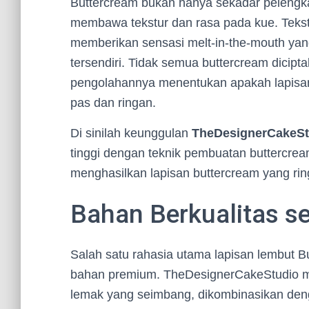
Buttercream bukan hanya sekadar pelengka
membawa tekstur dan rasa pada kue. Teks
memberikan sensasi melt-in-the-mouth yan
tersendiri. Tidak semua buttercream dicipt
pengolahannya menentukan apakah lapisan in
pas dan ringan.
Di sinilah keunggulan
TheDesignerCakeSt
tinggi dengan teknik pembuatan buttercrea
menghasilkan lapisan buttercream yang ring
Bahan Berkualitas s
Salah satu rahasia utama lapisan lembut
bahan premium. TheDesignerCakeStudio 
lemak yang seimbang, dikombinasikan denga