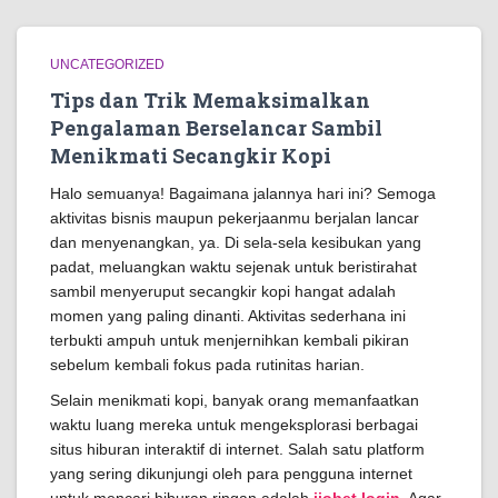
UNCATEGORIZED
Tips dan Trik Memaksimalkan
Pengalaman Berselancar Sambil
Menikmati Secangkir Kopi
Halo semuanya! Bagaimana jalannya hari ini? Semoga
aktivitas bisnis maupun pekerjaanmu berjalan lancar
dan menyenangkan, ya. Di sela-sela kesibukan yang
padat, meluangkan waktu sejenak untuk beristirahat
sambil menyeruput secangkir kopi hangat adalah
momen yang paling dinanti. Aktivitas sederhana ini
terbukti ampuh untuk menjernihkan kembali pikiran
sebelum kembali fokus pada rutinitas harian.
Selain menikmati kopi, banyak orang memanfaatkan
waktu luang mereka untuk mengeksplorasi berbagai
situs hiburan interaktif di internet. Salah satu platform
yang sering dikunjungi oleh para pengguna internet