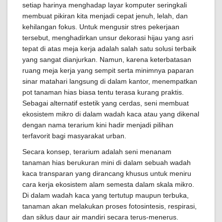
setiap harinya menghadap layar komputer seringkali
membuat pikiran kita menjadi cepat jenuh, lelah, dan
kehilangan fokus. Untuk mengusir stres pekerjaan
tersebut, menghadirkan unsur dekorasi hijau yang asri
tepat di atas meja kerja adalah salah satu solusi terbaik
yang sangat dianjurkan. Namun, karena keterbatasan
ruang meja kerja yang sempit serta minimnya paparan
sinar matahari langsung di dalam kantor, menempatkan
pot tanaman hias biasa tentu terasa kurang praktis.
Sebagai alternatif estetik yang cerdas, seni membuat
ekosistem mikro di dalam wadah kaca atau yang dikenal
dengan nama terarium kini hadir menjadi pilihan
terfavorit bagi masyarakat urban.
Secara konsep, terarium adalah seni menanam
tanaman hias berukuran mini di dalam sebuah wadah
kaca transparan yang dirancang khusus untuk meniru
cara kerja ekosistem alam semesta dalam skala mikro.
Di dalam wadah kaca yang tertutup maupun terbuka,
tanaman akan melakukan proses fotosintesis, respirasi,
dan siklus daur air mandiri secara terus-menerus.