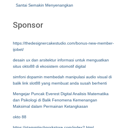
Santai Semakin Menyenangkan
Sponsor
https://thedesignercakestudio.com/bonus-new-member-
ijobet/
desain ux dan arsitektur informasi untuk menguatkan
situs okto88 di ekosistem otomotif digital
simfoni dopamin membedah manipulasi audio visual di
balik link slot88 yang membuat anda susah berhenti
Mengejar Puncak Everest Digital Analisis Matematika
dan Psikologi di Balik Fenomena Kemenangan
Maksimal dalam Permainan Ketangkasan
okto 88
https://stammtischporkstore.com/index2.html