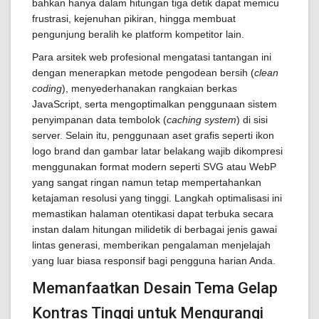
bahkan hanya dalam hitungan tiga detik dapat memicu
frustrasi, kejenuhan pikiran, hingga membuat
pengunjung beralih ke platform kompetitor lain.
Para arsitek web profesional mengatasi tantangan ini
dengan menerapkan metode pengodean bersih (
clean
coding
), menyederhanakan rangkaian berkas
JavaScript, serta mengoptimalkan penggunaan sistem
penyimpanan data tembolok (
caching system
) di sisi
server. Selain itu, penggunaan aset grafis seperti ikon
logo brand dan gambar latar belakang wajib dikompresi
menggunakan format modern seperti SVG atau WebP
yang sangat ringan namun tetap mempertahankan
ketajaman resolusi yang tinggi. Langkah optimalisasi ini
memastikan halaman otentikasi dapat terbuka secara
instan dalam hitungan milidetik di berbagai jenis gawai
lintas generasi, memberikan pengalaman menjelajah
yang luar biasa responsif bagi pengguna harian Anda.
Memanfaatkan Desain Tema Gelap
Kontras Tinggi untuk Mengurangi