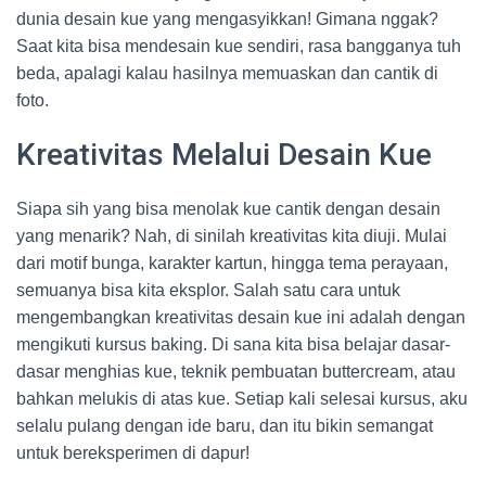
dunia desain kue yang mengasyikkan! Gimana nggak?
Saat kita bisa mendesain kue sendiri, rasa bangganya tuh
beda, apalagi kalau hasilnya memuaskan dan cantik di
foto.
Kreativitas Melalui Desain Kue
Siapa sih yang bisa menolak kue cantik dengan desain
yang menarik? Nah, di sinilah kreativitas kita diuji. Mulai
dari motif bunga, karakter kartun, hingga tema perayaan,
semuanya bisa kita eksplor. Salah satu cara untuk
mengembangkan kreativitas desain kue ini adalah dengan
mengikuti kursus baking. Di sana kita bisa belajar dasar-
dasar menghias kue, teknik pembuatan buttercream, atau
bahkan melukis di atas kue. Setiap kali selesai kursus, aku
selalu pulang dengan ide baru, dan itu bikin semangat
untuk bereksperimen di dapur!