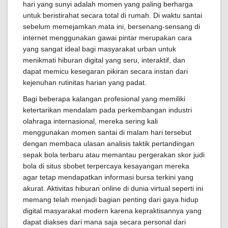
hari yang sunyi adalah momen yang paling berharga
untuk beristirahat secara total di rumah. Di waktu santai
sebelum memejamkan mata ini, bersenang-sensang di
internet menggunakan gawai pintar merupakan cara
yang sangat ideal bagi masyarakat urban untuk
menikmati hiburan digital yang seru, interaktif, dan
dapat memicu kesegaran pikiran secara instan dari
kejenuhan rutinitas harian yang padat.
Bagi beberapa kalangan profesional yang memiliki
ketertarikan mendalam pada perkembangan industri
olahraga internasional, mereka sering kali
menggunakan momen santai di malam hari tersebut
dengan membaca ulasan analisis taktik pertandingan
sepak bola terbaru atau memantau pergerakan skor judi
bola di situs sbobet terpercaya kesayangan mereka
agar tetap mendapatkan informasi bursa terkini yang
akurat. Aktivitas hiburan online di dunia virtual seperti ini
memang telah menjadi bagian penting dari gaya hidup
digital masyarakat modern karena kepraktisannya yang
dapat diakses dari mana saja secara personal dari