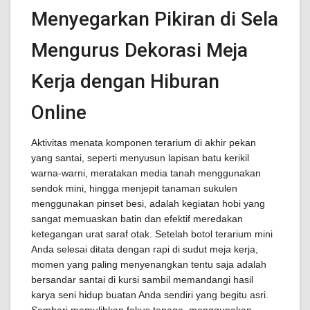
Menyegarkan Pikiran di Sela
Mengurus Dekorasi Meja
Kerja dengan Hiburan
Online
Aktivitas menata komponen terarium di akhir pekan
yang santai, seperti menyusun lapisan batu kerikil
warna-warni, meratakan media tanah menggunakan
sendok mini, hingga menjepit tanaman sukulen
menggunakan pinset besi, adalah kegiatan hobi yang
sangat memuaskan batin dan efektif meredakan
ketegangan urat saraf otak. Setelah botol terarium mini
Anda selesai ditata dengan rapi di sudut meja kerja,
momen yang paling menyenangkan tentu saja adalah
bersandar santai di kursi sambil memandangi hasil
karya seni hidup buatan Anda sendiri yang begitu asri.