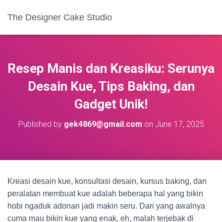
The Designer Cake Studio
Resep Manis dan Kreasiku: Serunya
Desain Kue, Tips Baking, dan
Gadget Unik!
Published by
gek4869@gmail.com
on
June 17, 2025
Kreasi desain kue, konsultasi desain, kursus baking, dan
peralatan membuat kue adalah beberapa hal yang bikin
hobi ngaduk adonan jadi makin seru. Dari yang awalnya
cuma mau bikin kue yang enak, eh, malah terjebak di