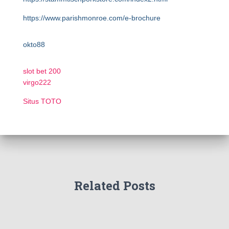
https://www.parishmonroe.com/e-brochure
okto88
slot bet 200
virgo222
Situs TOTO
Related Posts