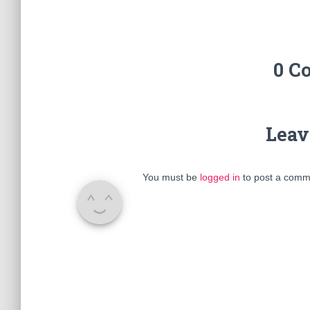
0 C
Leav
You must be
logged in
to post a comm