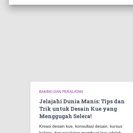
BAKING DAN PERALATAN
Jelajahi Dunia Manis: Tips dan
Trik untuk Desain Kue yang
Menggugah Selera!
Kreasi desain kue, konsultasi desain, kursus
baking, dan peralatan membuat kue adalah