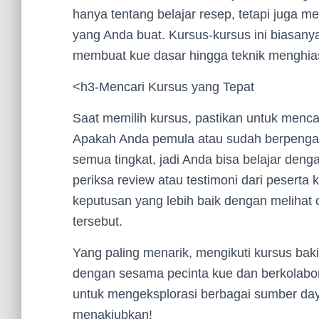
hanya tentang belajar resep, tetapi juga m
yang Anda buat. Kursus-kursus ini biasany
membuat kue dasar hingga teknik menghias
<h3-Mencari Kursus yang Tepat
Saat memilih kursus, pastikan untuk menca
Apakah Anda pemula atau sudah berpenga
semua tingkat, jadi Anda bisa belajar denga
periksa review atau testimoni dari pesert
keputusan yang lebih baik dengan melihat 
tersebut.
Yang paling menarik, mengikuti kursus bak
dengan sesama pecinta kue dan berkolabor
untuk mengeksplorasi berbagai sumber da
menakjubkan!