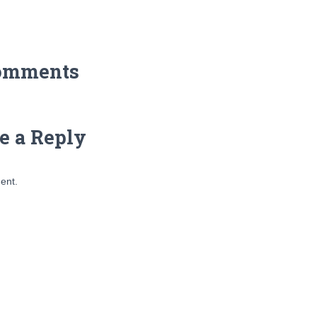
omments
e a Reply
ent.