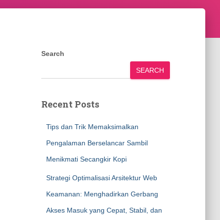
Search
SEARCH
Recent Posts
Tips dan Trik Memaksimalkan
Pengalaman Berselancar Sambil
Menikmati Secangkir Kopi
Strategi Optimalisasi Arsitektur Web
Keamanan: Menghadirkan Gerbang
Akses Masuk yang Cepat, Stabil, dan