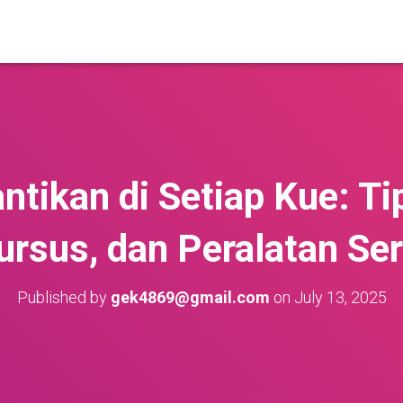
ntikan di Setiap Kue: Ti
ursus, dan Peralatan Ser
Published by
gek4869@gmail.com
on
July 13, 2025