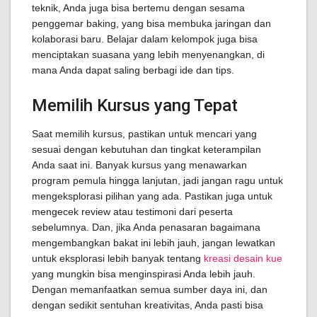
teknik, Anda juga bisa bertemu dengan sesama
penggemar baking, yang bisa membuka jaringan dan
kolaborasi baru. Belajar dalam kelompok juga bisa
menciptakan suasana yang lebih menyenangkan, di
mana Anda dapat saling berbagi ide dan tips.
Memilih Kursus yang Tepat
Saat memilih kursus, pastikan untuk mencari yang
sesuai dengan kebutuhan dan tingkat keterampilan
Anda saat ini. Banyak kursus yang menawarkan
program pemula hingga lanjutan, jadi jangan ragu untuk
mengeksplorasi pilihan yang ada. Pastikan juga untuk
mengecek review atau testimoni dari peserta
sebelumnya. Dan, jika Anda penasaran bagaimana
mengembangkan bakat ini lebih jauh, jangan lewatkan
untuk eksplorasi lebih banyak tentang
kreasi desain kue
yang mungkin bisa menginspirasi Anda lebih jauh.
Dengan memanfaatkan semua sumber daya ini, dan
dengan sedikit sentuhan kreativitas, Anda pasti bisa