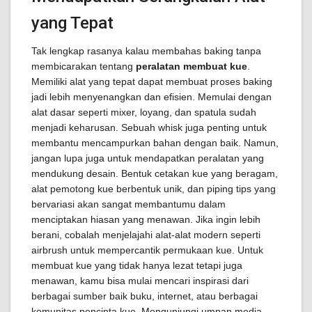
yang Tepat
Tak lengkap rasanya kalau membahas baking tanpa
membicarakan tentang
peralatan membuat kue
.
Memiliki alat yang tepat dapat membuat proses baking
jadi lebih menyenangkan dan efisien. Memulai dengan
alat dasar seperti mixer, loyang, dan spatula sudah
menjadi keharusan. Sebuah whisk juga penting untuk
membantu mencampurkan bahan dengan baik. Namun,
jangan lupa juga untuk mendapatkan peralatan yang
mendukung desain. Bentuk cetakan kue yang beragam,
alat pemotong kue berbentuk unik, dan piping tips yang
bervariasi akan sangat membantumu dalam
menciptakan hiasan yang menawan. Jika ingin lebih
berani, cobalah menjelajahi alat-alat modern seperti
airbrush untuk mempercantik permukaan kue. Untuk
membuat kue yang tidak hanya lezat tetapi juga
menawan, kamu bisa mulai mencari inspirasi dari
berbagai sumber baik buku, internet, atau berbagai
komunitas pencinta kue. Mengunjungi umpan media