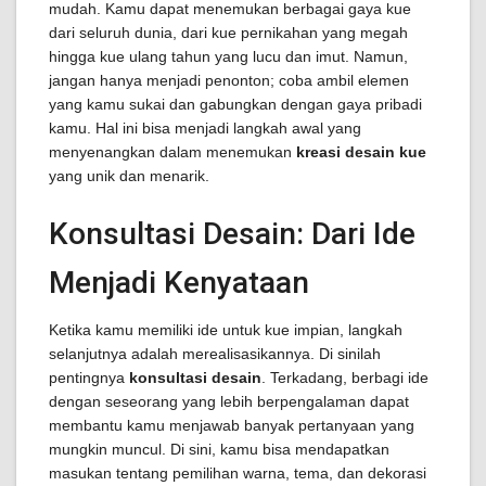
mudah. Kamu dapat menemukan berbagai gaya kue
dari seluruh dunia, dari kue pernikahan yang megah
hingga kue ulang tahun yang lucu dan imut. Namun,
jangan hanya menjadi penonton; coba ambil elemen
yang kamu sukai dan gabungkan dengan gaya pribadi
kamu. Hal ini bisa menjadi langkah awal yang
menyenangkan dalam menemukan
kreasi desain kue
yang unik dan menarik.
Konsultasi Desain: Dari Ide
Menjadi Kenyataan
Ketika kamu memiliki ide untuk kue impian, langkah
selanjutnya adalah merealisasikannya. Di sinilah
pentingnya
konsultasi desain
. Terkadang, berbagi ide
dengan seseorang yang lebih berpengalaman dapat
membantu kamu menjawab banyak pertanyaan yang
mungkin muncul. Di sini, kamu bisa mendapatkan
masukan tentang pemilihan warna, tema, dan dekorasi