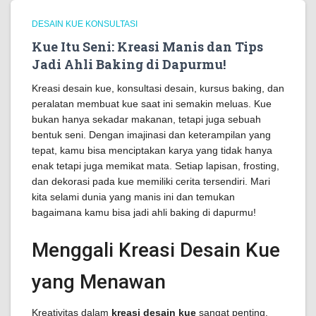
DESAIN KUE KONSULTASI
Kue Itu Seni: Kreasi Manis dan Tips
Jadi Ahli Baking di Dapurmu!
Kreasi desain kue, konsultasi desain, kursus baking, dan
peralatan membuat kue saat ini semakin meluas. Kue
bukan hanya sekadar makanan, tetapi juga sebuah
bentuk seni. Dengan imajinasi dan keterampilan yang
tepat, kamu bisa menciptakan karya yang tidak hanya
enak tetapi juga memikat mata. Setiap lapisan, frosting,
dan dekorasi pada kue memiliki cerita tersendiri. Mari
kita selami dunia yang manis ini dan temukan
bagaimana kamu bisa jadi ahli baking di dapurmu!
Menggali Kreasi Desain Kue
yang Menawan
Kreativitas dalam
kreasi desain kue
sangat penting.