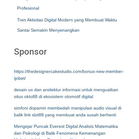
Profesional
Tren Aktivitas Digital Modern yang Membuat Waktu
Santai Semakin Menyenangkan
Sponsor
https://thedesignercakestudio.com/bonus-new-member-
ijobet/
desain ux dan arsitektur informasi untuk menguatkan
situs okto88 di ekosistem otomotif digital
simfoni dopamin membedah manipulasi audio visual di
balik link slot88 yang membuat anda susah berhenti
Mengejar Puncak Everest Digital Analisis Matematika
dan Psikologi di Balik Fenomena Kemenangan