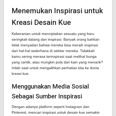
Menemukan Inspirasi untuk
Kreasi Desain Kue
Keberanian untuk menciptakan sesuatu yang baru
seringkali datang dari inspirasi. Banyak orang bahkan
tidak menyadari bahwa mereka bisa meraih inspirasi
dari hal-hal sederhana di sekitar mereka. Tidakkah
kamu sering merasa terinspirasi saat melihat bunga
yang cantik, atau mungkin pola dari kain yang menarik?
Inilah saat untuk mengalihkan perhatian kita ke dunia
kreasi kue.
Menggunakan Media Sosial
Sebagai Sumber Inspirasi
Dengan adanya platform seperti Instagram dan
Pinterest, mencari inspirasi untuk desain kue semakin