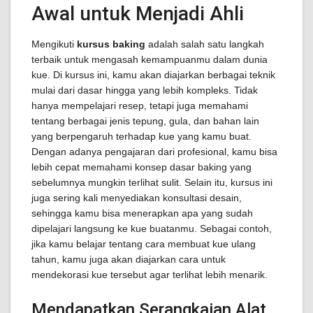
Awal untuk Menjadi Ahli
Mengikuti
kursus baking
adalah salah satu langkah
terbaik untuk mengasah kemampuanmu dalam dunia
kue. Di kursus ini, kamu akan diajarkan berbagai teknik
mulai dari dasar hingga yang lebih kompleks. Tidak
hanya mempelajari resep, tetapi juga memahami
tentang berbagai jenis tepung, gula, dan bahan lain
yang berpengaruh terhadap kue yang kamu buat.
Dengan adanya pengajaran dari profesional, kamu bisa
lebih cepat memahami konsep dasar baking yang
sebelumnya mungkin terlihat sulit. Selain itu, kursus ini
juga sering kali menyediakan konsultasi desain,
sehingga kamu bisa menerapkan apa yang sudah
dipelajari langsung ke kue buatanmu. Sebagai contoh,
jika kamu belajar tentang cara membuat kue ulang
tahun, kamu juga akan diajarkan cara untuk
mendekorasi kue tersebut agar terlihat lebih menarik.
Mendapatkan Serangkaian Alat