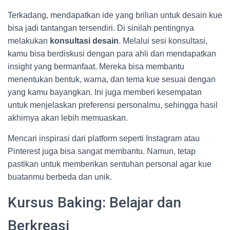
Terkadang, mendapatkan ide yang brilian untuk desain kue
bisa jadi tantangan tersendiri. Di sinilah pentingnya
melakukan
konsultasi desain
. Melalui sesi konsultasi,
kamu bisa berdiskusi dengan para ahli dan mendapatkan
insight yang bermanfaat. Mereka bisa membantu
menentukan bentuk, warna, dan tema kue sesuai dengan
yang kamu bayangkan. Ini juga memberi kesempatan
untuk menjelaskan preferensi personalmu, sehingga hasil
akhirnya akan lebih memuaskan.
Mencari inspirasi dari platform seperti Instagram atau
Pinterest juga bisa sangat membantu. Namun, tetap
pastikan untuk memberikan sentuhan personal agar kue
buatanmu berbeda dan unik.
Kursus Baking: Belajar dan
Berkreasi