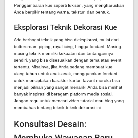
Penggambaran kue seperti lukisan, yang mengharuskan
Anda berpikir tentang warna, tekstur, dan bentuk.
Eksplorasi Teknik Dekorasi Kue
Ada berbagai teknik yang bisa dieksplorasi, mulai dari
buttercream piping, royal icing, hingga fondant. Masing-
masing teknik memiliki kekuatan dan tantangannya
sendiri, yang bisa disesuaikan dengan tema atau event
tertentu. Misalnya, jika Anda sedang membuat kue
ulang tahun untuk anak-anak, menggunakan fondant
untuk menciptakan karakter kartun favorit mereka bisa
menjadi pilihan yang sangat menarik! Anda bisa melihat
banyak inspirasi di beragam platform media sosial.
Jangan ragu untuk mencari video tutorial atau blog yang
membahas tentang teknik-teknik dekorasi ini.
Konsultasi Desain:
Membuka Wawasan Baru