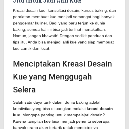
Jitu untuk Jadi Ahli Kue!
Kreasi desain kue, konsultasi desain, kursus baking, dan
peralatan membuat kue menjadi semangat bagi banyak
penggemar kuliner. Bagi yang baru terjun ke dunia
baking, semua hal ini bisa jadi terlihat menakutkan.
Namun, jangan khawatir! Dengan sedikit panduan dan
tips jitu, Anda bisa menjadi ahli kue yang siap membuat
kue cantik dan lezat.
Menciptakan Kreasi Desain
Kue yang Menggugah
Selera
Salah satu daya tarik dalam dunia baking adalah
kreativitas yang bisa dituangkan melalui
kreasi desain
kue
. Mengapa penting untuk mempelajari desain?
Karena tampilan kue bisa menjadi penentu seberapa
banyak orang akan tertarik untuk mencicipinya.