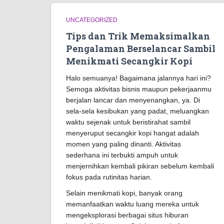
UNCATEGORIZED
Tips dan Trik Memaksimalkan
Pengalaman Berselancar Sambil
Menikmati Secangkir Kopi
Halo semuanya! Bagaimana jalannya hari ini?
Semoga aktivitas bisnis maupun pekerjaanmu
berjalan lancar dan menyenangkan, ya. Di
sela-sela kesibukan yang padat, meluangkan
waktu sejenak untuk beristirahat sambil
menyeruput secangkir kopi hangat adalah
momen yang paling dinanti. Aktivitas
sederhana ini terbukti ampuh untuk
menjernihkan kembali pikiran sebelum kembali
fokus pada rutinitas harian.
Selain menikmati kopi, banyak orang
memanfaatkan waktu luang mereka untuk
mengeksplorasi berbagai situs hiburan