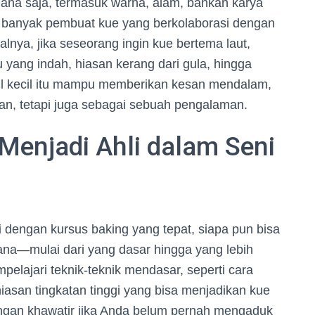
 mana saja, termasuk warna, alam, bahkan karya
n, banyak pembuat kue yang berkolaborasi dengan
salnya, jika seseorang ingin kue bertema laut,
yang indah, hiasan kerang dari gula, hingga
ail kecil itu mampu memberikan kesan mendalam,
, tetapi juga sebagai sebuah pengalaman.
 Menjadi Ahli dalam Seni
i dengan kursus baking yang tepat, siapa pun bisa
 sana—mulai dari yang dasar hingga yang lebih
elajari teknik-teknik mendasar, seperti cara
san tingkatan tinggi yang bisa menjadikan kue
Jangan khawatir jika Anda belum pernah mengaduk