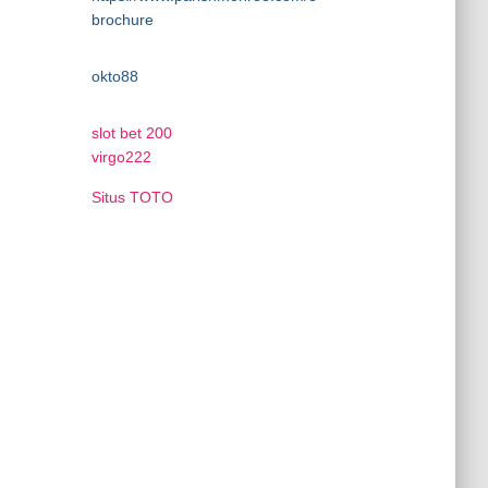
brochure
okto88
slot bet 200
virgo222
Situs TOTO