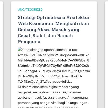
UNCATEGORIZED
Strategi Optimalisasi Arsitektur
Web Keamanan: Menghadirkan
Gerbang Akses Masuk yang
Cepat, Stabil, dan Ramah
Pengguna
Di dalam ekosistem digital modern yang
bergerak serba dinamis saat ini, halaman
gerbang masuk (
access gateway
) memegang
peranan yang sangat vital bagi kelangsungan