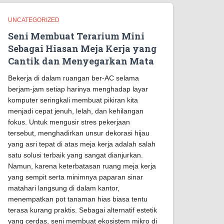
UNCATEGORIZED
Seni Membuat Terarium Mini
Sebagai Hiasan Meja Kerja yang
Cantik dan Menyegarkan Mata
Bekerja di dalam ruangan ber-AC selama
berjam-jam setiap harinya menghadap layar
komputer seringkali membuat pikiran kita
menjadi cepat jenuh, lelah, dan kehilangan
fokus. Untuk mengusir stres pekerjaan
tersebut, menghadirkan unsur dekorasi hijau
yang asri tepat di atas meja kerja adalah salah
satu solusi terbaik yang sangat dianjurkan.
Namun, karena keterbatasan ruang meja kerja
yang sempit serta minimnya paparan sinar
matahari langsung di dalam kantor,
menempatkan pot tanaman hias biasa tentu
terasa kurang praktis. Sebagai alternatif estetik
yang cerdas, seni membuat ekosistem mikro di