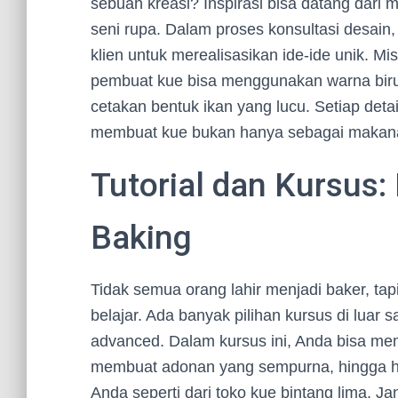
sebuah kreasi? Inspirasi bisa datang dari
seni rupa. Dalam proses konsultasi desai
klien untuk merealisasikan ide-ide unik. Mi
pembuat kue bisa menggunakan warna biru 
cetakan bentuk ikan yang lucu. Setiap det
membuat kue bukan hanya sebagai makanan
Tutorial dan Kursus:
Baking
Tidak semua orang lahir menjadi baker, tap
belajar. Ada banyak pilihan kursus di luar
advanced. Dalam kursus ini, Anda bisa memp
membuat adonan yang sempurna, hingga hia
Anda seperti dari toko kue bintang lima. 