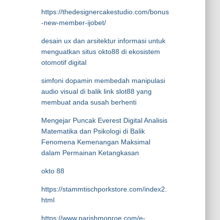
https://thedesignercakestudio.com/bonus
-new-member-ijobet/
desain ux dan arsitektur informasi untuk
menguatkan situs okto88 di ekosistem
otomotif digital
simfoni dopamin membedah manipulasi
audio visual di balik link slot88 yang
membuat anda susah berhenti
Mengejar Puncak Everest Digital Analisis
Matematika dan Psikologi di Balik
Fenomena Kemenangan Maksimal
dalam Permainan Ketangkasan
okto 88
https://stammtischporkstore.com/index2.
html
https://www.parishmonroe.com/e-