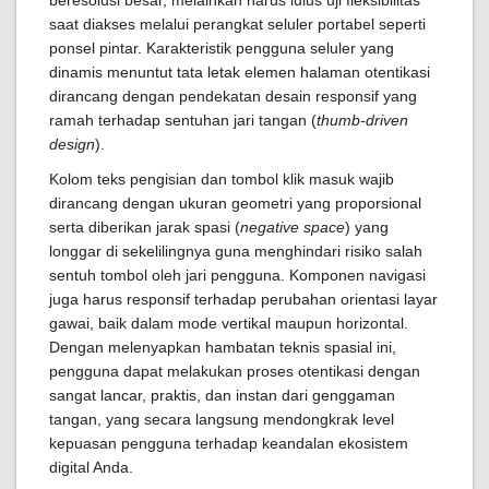
beresolusi besar, melainkan harus lulus uji fleksibilitas
saat diakses melalui perangkat seluler portabel seperti
ponsel pintar. Karakteristik pengguna seluler yang
dinamis menuntut tata letak elemen halaman otentikasi
dirancang dengan pendekatan desain responsif yang
ramah terhadap sentuhan jari tangan (
thumb-driven
design
).
Kolom teks pengisian dan tombol klik masuk wajib
dirancang dengan ukuran geometri yang proporsional
serta diberikan jarak spasi (
negative space
) yang
longgar di sekelilingnya guna menghindari risiko salah
sentuh tombol oleh jari pengguna. Komponen navigasi
juga harus responsif terhadap perubahan orientasi layar
gawai, baik dalam mode vertikal maupun horizontal.
Dengan melenyapkan hambatan teknis spasial ini,
pengguna dapat melakukan proses otentikasi dengan
sangat lancar, praktis, dan instan dari genggaman
tangan, yang secara langsung mendongkrak level
kepuasan pengguna terhadap keandalan ekosistem
digital Anda.