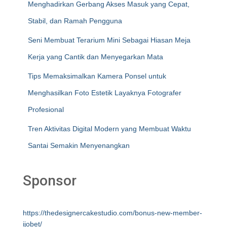
Menghadirkan Gerbang Akses Masuk yang Cepat,
Stabil, dan Ramah Pengguna
Seni Membuat Terarium Mini Sebagai Hiasan Meja
Kerja yang Cantik dan Menyegarkan Mata
Tips Memaksimalkan Kamera Ponsel untuk
Menghasilkan Foto Estetik Layaknya Fotografer
Profesional
Tren Aktivitas Digital Modern yang Membuat Waktu
Santai Semakin Menyenangkan
Sponsor
https://thedesignercakestudio.com/bonus-new-member-
ijobet/