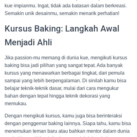
kue impianmu. Ingat, tidak ada batasan dalam berkreasi.
Semakin unik desainmu, semakin menarik perhatian!
Kursus Baking: Langkah Awal
Menjadi Ahli
Jika passion-mu memang di dunia kue, mengikuti kursus
baking bisa jadi pilihan yang sangat tepat. Ada banyak
kursus yang menawarkan berbagai tingkat, dari pemula
sampai yang lebih berpengalaman. Di sinilah kamu bisa
belajar teknik-teknik dasar, mulai dari cara mengukur
bahan dengan tepat hingga teknik dekorasi yang
memukau.
Dengan mengikuti kursus, kamu juga bisa berinteraksi
dengan penggemar baking lainnya. Siapa tahu, kamu bisa
menemukan teman baru atau bahkan mentor dalam dunia