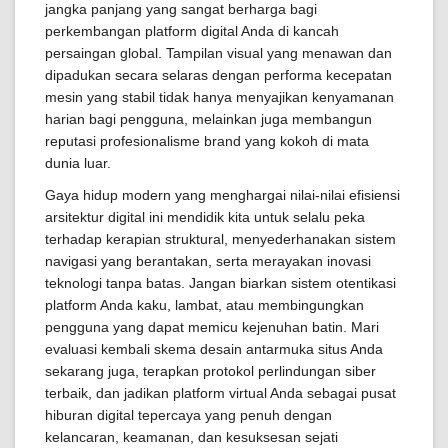
jangka panjang yang sangat berharga bagi
perkembangan platform digital Anda di kancah
persaingan global. Tampilan visual yang menawan dan
dipadukan secara selaras dengan performa kecepatan
mesin yang stabil tidak hanya menyajikan kenyamanan
harian bagi pengguna, melainkan juga membangun
reputasi profesionalisme brand yang kokoh di mata
dunia luar.
Gaya hidup modern yang menghargai nilai-nilai efisiensi
arsitektur digital ini mendidik kita untuk selalu peka
terhadap kerapian struktural, menyederhanakan sistem
navigasi yang berantakan, serta merayakan inovasi
teknologi tanpa batas. Jangan biarkan sistem otentikasi
platform Anda kaku, lambat, atau membingungkan
pengguna yang dapat memicu kejenuhan batin. Mari
evaluasi kembali skema desain antarmuka situs Anda
sekarang juga, terapkan protokol perlindungan siber
terbaik, dan jadikan platform virtual Anda sebagai pusat
hiburan digital tepercaya yang penuh dengan
kelancaran, keamanan, dan kesuksesan sejati