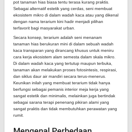
pot tanaman hias biasa tentu terasa kurang praktis.
Sebagai alternatif estetik yang cerdas, seni membuat
ekosistem mikro di dalam wadah kaca atau yang dikenal
dengan nama terarium kini hadir menjadi pilihan
terfavorit bagi masyarakat urban.
Secara konsep, terarium adalah seni menanam
tanaman hias berukuran mini di dalam sebuah wadah
kaca transparan yang dirancang khusus untuk meniru
cara kerja ekosistem alam semesta dalam skala mikro.
Di dalam wadah kaca yang tertutup maupun terbuka,
tanaman akan melakukan proses fotosintesis, respirasi,
dan siklus daur air mandiri secara terus-menerus.
Keunikan inilah yang membuat terarium tidak hanya
berfungsi sebagai pemanis interior meja kerja yang
sangat estetik dan minimalis, melainkan juga bertindak
sebagai sarana terapi penenang pikiran alami yang
sangat praktis dan tidak membutuhkan perawatan yang
rumit.
Mengenal Perbedaan