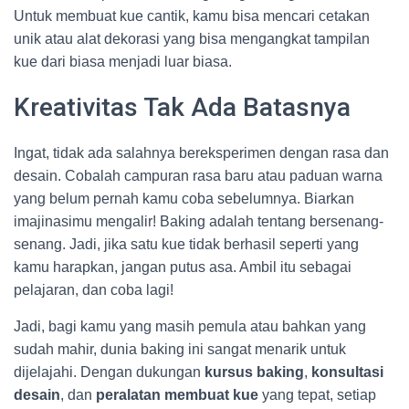
Untuk membuat kue cantik, kamu bisa mencari cetakan
unik atau alat dekorasi yang bisa mengangkat tampilan
kue dari biasa menjadi luar biasa.
Kreativitas Tak Ada Batasnya
Ingat, tidak ada salahnya bereksperimen dengan rasa dan
desain. Cobalah campuran rasa baru atau paduan warna
yang belum pernah kamu coba sebelumnya. Biarkan
imajinasimu mengalir! Baking adalah tentang bersenang-
senang. Jadi, jika satu kue tidak berhasil seperti yang
kamu harapkan, jangan putus asa. Ambil itu sebagai
pelajaran, dan coba lagi!
Jadi, bagi kamu yang masih pemula atau bahkan yang
sudah mahir, dunia baking ini sangat menarik untuk
dijelajahi. Dengan dukungan
kursus baking
,
konsultasi
desain
, dan
peralatan membuat kue
yang tepat, setiap