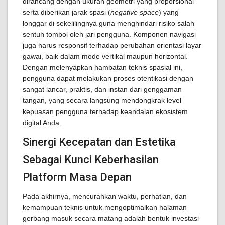
dirancang dengan ukuran geometri yang proporsional
serta diberikan jarak spasi (
negative space
) yang
longgar di sekelilingnya guna menghindari risiko salah
sentuh tombol oleh jari pengguna. Komponen navigasi
juga harus responsif terhadap perubahan orientasi layar
gawai, baik dalam mode vertikal maupun horizontal.
Dengan melenyapkan hambatan teknis spasial ini,
pengguna dapat melakukan proses otentikasi dengan
sangat lancar, praktis, dan instan dari genggaman
tangan, yang secara langsung mendongkrak level
kepuasan pengguna terhadap keandalan ekosistem
digital Anda.
Sinergi Kecepatan dan Estetika
Sebagai Kunci Keberhasilan
Platform Masa Depan
Pada akhirnya, mencurahkan waktu, perhatian, dan
kemampuan teknis untuk mengoptimalkan halaman
gerbang masuk secara matang adalah bentuk investasi