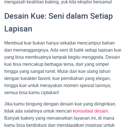
mengasah keahlian baking, yuk kita eksplor bersama!
Desain Kue: Seni dalam Setiap
Lapisan
Membuat kue bukan hanya sekadar mencampur bahan
dan memanggangnya. Ada seni di balik setiap lapisan kue
yang bisa membuatnya tampak begitu menggoda. Desain
kue bisa mencakup berbagai tema, dari yang simpel
hingga yang sangat rumit. Mulai dari kue ulang tahun
dengan karakter favorit, kue pernikahan yang elegan,
hingga kue untuk merayakan momen spesial lainnya,
semua bisa kamu ciptakan!
Jika kamu bingung dengan desain kue yang diinginkan,
tidak ada salahnya untuk mencari
konsultasi desain
.
Banyak bakery yang menawarkan layanan ini, di mana
kamu bisa berdiskusi dan mendapatkan inspirasi untuk