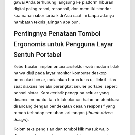
gawai Anda terhubung langsung ke platform hiburan
digital paling resmi, responsif, dan memiliki standar
keamanan siber terbaik di Asia saat ini tanpa adanya
hambatan teknis jaringan apa pun.
Pentingnya Penataan Tombol
Ergonomis untuk Pengguna Layar
Sentuh Portabel
Keberhasilan implementasi arsitektur web modern tidak
hanya diuji pada layar monitor komputer desktop
beresolusi besar, melainkan harus lulus uji fleksibilitas
saat diakses melalui perangkat seluler portabel seperti
ponsel pintar. Karakteristik pengguna seluler yang
dinamis menuntut tata letak elemen halaman otentikasi
dirancang dengan pendekatan desain responsif yang
ramah terhadap sentuhan jari tangan (
thumb-driven
design
).
Kolom teks pengisian dan tombol klik masuk wajib