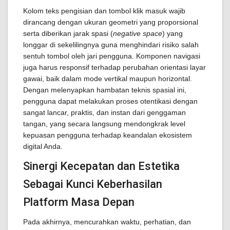
Kolom teks pengisian dan tombol klik masuk wajib
dirancang dengan ukuran geometri yang proporsional
serta diberikan jarak spasi (
negative space
) yang
longgar di sekelilingnya guna menghindari risiko salah
sentuh tombol oleh jari pengguna. Komponen navigasi
juga harus responsif terhadap perubahan orientasi layar
gawai, baik dalam mode vertikal maupun horizontal.
Dengan melenyapkan hambatan teknis spasial ini,
pengguna dapat melakukan proses otentikasi dengan
sangat lancar, praktis, dan instan dari genggaman
tangan, yang secara langsung mendongkrak level
kepuasan pengguna terhadap keandalan ekosistem
digital Anda.
Sinergi Kecepatan dan Estetika
Sebagai Kunci Keberhasilan
Platform Masa Depan
Pada akhirnya, mencurahkan waktu, perhatian, dan