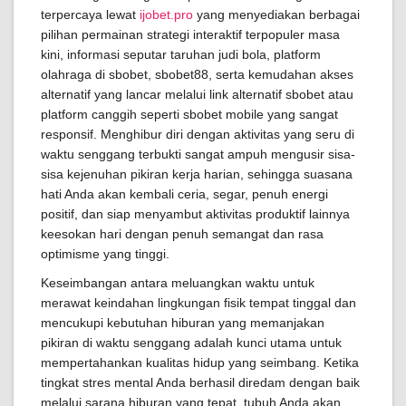
terpercaya lewat
ijobet.pro
yang menyediakan berbagai
pilihan permainan strategi interaktif terpopuler masa
kini, informasi seputar taruhan judi bola, platform
olahraga di sbobet, sbobet88, serta kemudahan akses
alternatif yang lancar melalui link alternatif sbobet atau
platform canggih seperti sbobet mobile yang sangat
responsif. Menghibur diri dengan aktivitas yang seru di
waktu senggang terbukti sangat ampuh mengusir sisa-
sisa kejenuhan pikiran kerja harian, sehingga suasana
hati Anda akan kembali ceria, segar, penuh energi
positif, dan siap menyambut aktivitas produktif lainnya
keesokan hari dengan penuh semangat dan rasa
optimisme yang tinggi.
Keseimbangan antara meluangkan waktu untuk
merawat keindahan lingkungan fisik tempat tinggal dan
mencukupi kebutuhan hiburan yang memanjakan
pikiran di waktu senggang adalah kunci utama untuk
mempertahankan kualitas hidup yang seimbang. Ketika
tingkat stres mental Anda berhasil diredam dengan baik
melalui sarana hiburan yang tepat, tubuh Anda akan