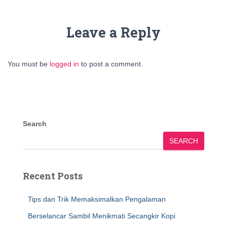
Leave a Reply
You must be
logged in
to post a comment.
Search
SEARCH
Recent Posts
Tips dan Trik Memaksimalkan Pengalaman
Berselancar Sambil Menikmati Secangkir Kopi