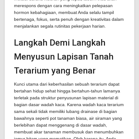
merespons dengan cara meningkatkan pelepasan
hormon kebahagiaan, membuat Anda selalu tampil
bertenaga, fokus, serta penuh dengan kreativitas dalam
menjalankan segala rutinitas pekerjaan harian.
Langkah Demi Langkah
Menyusun Lapisan Tanah
Terarium yang Benar
Kunci utama dari keberhasilan sebuah terarium dapat
bertahan hidup sehat hingga bertahun-tahun lamanya
terletak pada struktur penyusunan lapisan material di
bagian dasar wadah kaca. Karena wadah kaca terarium
sama sekali tidak memiliki lubang drainase di bagian
bawahnya seperti pot tanaman biasa, air siraman yang
berlebihan dapat menggenang di dasar wadah,
membuat akar tanaman membusuk dan menumbuhkan
jamur hitam yang mematikan. Oleh karena itu, Anda