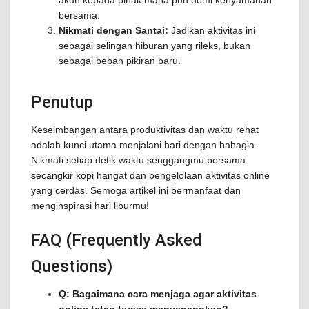
akun kepada pihak mana pun demi kenyamanan
bersama.
Nikmati dengan Santai:
Jadikan aktivitas ini
sebagai selingan hiburan yang rileks, bukan
sebagai beban pikiran baru.
Penutup
Keseimbangan antara produktivitas dan waktu rehat
adalah kunci utama menjalani hari dengan bahagia.
Nikmati setiap detik waktu senggangmu bersama
secangkir kopi hangat dan pengelolaan aktivitas online
yang cerdas. Semoga artikel ini bermanfaat dan
menginspirasi hari liburmu!
FAQ (Frequently Asked
Questions)
Q: Bagaimana cara menjaga agar aktivitas