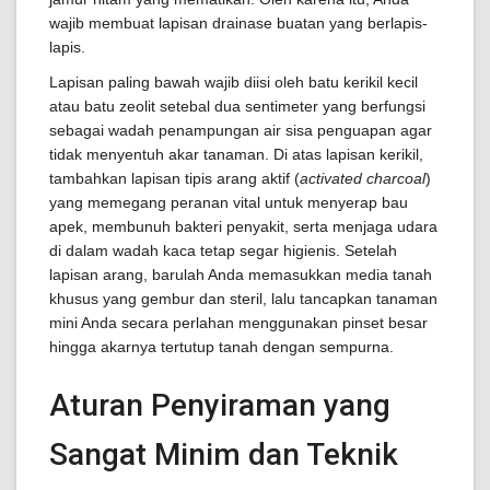
wajib membuat lapisan drainase buatan yang berlapis-
lapis.
Lapisan paling bawah wajib diisi oleh batu kerikil kecil
atau batu zeolit setebal dua sentimeter yang berfungsi
sebagai wadah penampungan air sisa penguapan agar
tidak menyentuh akar tanaman. Di atas lapisan kerikil,
tambahkan lapisan tipis arang aktif (
activated charcoal
)
yang memegang peranan vital untuk menyerap bau
apek, membunuh bakteri penyakit, serta menjaga udara
di dalam wadah kaca tetap segar higienis. Setelah
lapisan arang, barulah Anda memasukkan media tanah
khusus yang gembur dan steril, lalu tancapkan tanaman
mini Anda secara perlahan menggunakan pinset besar
hingga akarnya tertutup tanah dengan sempurna.
Aturan Penyiraman yang
Sangat Minim dan Teknik