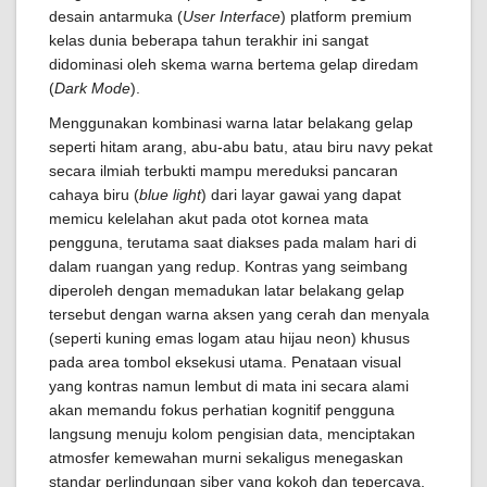
desain antarmuka (
User Interface
) platform premium
kelas dunia beberapa tahun terakhir ini sangat
didominasi oleh skema warna bertema gelap diredam
(
Dark Mode
).
Menggunakan kombinasi warna latar belakang gelap
seperti hitam arang, abu-abu batu, atau biru navy pekat
secara ilmiah terbukti mampu mereduksi pancaran
cahaya biru (
blue light
) dari layar gawai yang dapat
memicu kelelahan akut pada otot kornea mata
pengguna, terutama saat diakses pada malam hari di
dalam ruangan yang redup. Kontras yang seimbang
diperoleh dengan memadukan latar belakang gelap
tersebut dengan warna aksen yang cerah dan menyala
(seperti kuning emas logam atau hijau neon) khusus
pada area tombol eksekusi utama. Penataan visual
yang kontras namun lembut di mata ini secara alami
akan memandu fokus perhatian kognitif pengguna
langsung menuju kolom pengisian data, menciptakan
atmosfer kemewahan murni sekaligus menegaskan
standar perlindungan siber yang kokoh dan tepercaya.