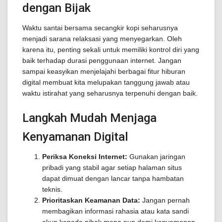
dengan Bijak
Waktu santai bersama secangkir kopi seharusnya
menjadi sarana relaksasi yang menyegarkan. Oleh
karena itu, penting sekali untuk memiliki kontrol diri yang
baik terhadap durasi penggunaan internet. Jangan
sampai keasyikan menjelajahi berbagai fitur hiburan
digital membuat kita melupakan tanggung jawab atau
waktu istirahat yang seharusnya terpenuhi dengan baik.
Langkah Mudah Menjaga
Kenyamanan Digital
Periksa Koneksi Internet:
Gunakan jaringan
pribadi yang stabil agar setiap halaman situs
dapat dimuat dengan lancar tanpa hambatan
teknis.
Prioritaskan Keamanan Data:
Jangan pernah
membagikan informasi rahasia atau kata sandi