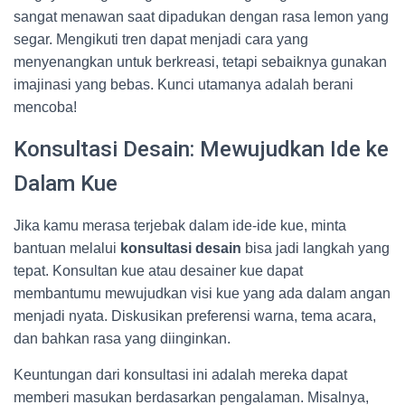
sangat menawan saat dipadukan dengan rasa lemon yang
segar. Mengikuti tren dapat menjadi cara yang
menyenangkan untuk berkreasi, tetapi sebaiknya gunakan
imajinasi yang bebas. Kunci utamanya adalah berani
mencoba!
Konsultasi Desain: Mewujudkan Ide ke
Dalam Kue
Jika kamu merasa terjebak dalam ide-ide kue, minta
bantuan melalui
konsultasi desain
bisa jadi langkah yang
tepat. Konsultan kue atau desainer kue dapat
membantumu mewujudkan visi kue yang ada dalam angan
menjadi nyata. Diskusikan preferensi warna, tema acara,
dan bahkan rasa yang diinginkan.
Keuntungan dari konsultasi ini adalah mereka dapat
memberi masukan berdasarkan pengalaman. Misalnya,