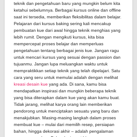
teknik dan pengetahuan baru yang mungkin belum kita
ketahui sebelumnya. Berbagai kursus online dan offline
saat ini tersedia, memberikan fleksibilitas dalam belajar.
Pelajaran dari kursus baking sering kali mencakup
pembuatan kue dari awal hingga teknik menghias yang
lebih rumit. Dengan mengikuti kursus, kita bisa
mempercepat proses belajar dan memperluas
pengetahuan tentang berbagai jenis kue. Jangan ragu
untuk mencari kursus yang sesuai dengan passion dan
tujuanmu. Jangan lupa meluangkan waktu untuk
mempraktikkan setiap teknik yang telah dipelajari. Satu
cara yang seru untuk memulai adalah dengan melihat
kreasi desain kue
yang ada. Di sana, kamu bisa
mendapatkan inspirasi dan mungkin beberapa teknik
yang bisa diterapkan dalam kue yang akan kamu buat.
Tidak jarang, melihat karya orang lain memberikan
pendorong untuk menciptakan sesuatu yang baru dan
menakjubkan. Masing-masing langkah dalam proses
membuat kue – mulai dari memilih resep, persiapan
bahan, hingga dekorasi akhir – adalah pengalaman