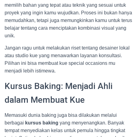
memilih bahan yang tepat atau teknik yang sesuai untuk
proyek yang ingin kamu wujudkan. Proses ini bukan hanya
memudahkan, tetapi juga memungkinkan kamu untuk terus
belajar tentang cara menciptakan kombinasi visual yang
unik.
Jangan ragu untuk melakukan riset tentang desainer lokal
atau studio kue yang menawarkan layanan konsultasi.
Pilihan ini bisa membuat kue special occasions mu
menjadi lebih istimewa.
Kursus Baking: Menjadi Ahli
dalam Membuat Kue
Memasuki dunia baking juga bisa dilakukan melalui
berbagai
kursus baking
yang menyenangkan. Banyak
tempat menyediakan kelas untuk pemula hingga tingkat