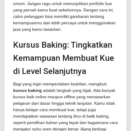
umum. Jangan ragu untuk menunjukkan portfolio kue
yang pernah kamu buat sebelumnya. Dengan cara ini,
calon pelanggan bisa memiliki gambaran tentang
kemampuanmu dan lebih percaya untuk menggunakan
jasa yang kamu tawarkan.
Kursus Baking: Tingkatkan
Kemampuan Membuat Kue
di Level Selanjutnya
Bagi yang ingin memperdalam keahlian, mengikuti
kursus baking
adalah langkah yang bijak. Ada banyak
kursus baik online maupun offline yang menawarkan
pelajaran dari dasar hingga teknik lanjutan. Kamu tidak
hanya belajar cara membuat kue, tetapi juga
mendapatkan wawasan tentang ilmu di balik baking,
seperti pemilihan bahan yang tepat dan bagaimana cara
mengatur suhu oven dengan benar. Ajang berbagi