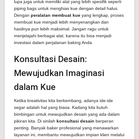
lupa juga untuk memiliki alat yang lebih spesifik seperti
piping bags untuk menghias kue dengan detail halus.
Dengan
peralatan membuat kue
yang lengkap, proses
membuat kue menjadi lebih menyenangkan dan
hasilnya pun lebih maksimal. Jangan ragu untuk
menjelajahi berbagai alat, karena itu bisa menjadi
investasi dalam perjalanan baking Anda.
Konsultasi Desain:
Mewujudkan Imaginasi
dalam Kue
Ketika kreativitas kita berkembang, adanya ide-ide
segar adalah hal yang biasa. Kadang kita butuh
bimbingan untuk mewujudkan desain yang ada dalam
pikiran kita. Di sinilah
konsultasi desain
berperan
penting. Banyak baker profesional yang menawarkan
layanan ini, membantu mewujudkan impian klien melalui