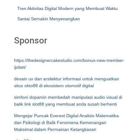
Tren Aktivitas Digital Modern yang Membuat Waktu
Santai Semakin Menyenangkan
Sponsor
https://thedesignercakestudio.com/bonus-new-member-
ijobet/
desain ux dan arsitektur informasi untuk menguatkan
situs okto88 di ekosistem otomotif digital
simfoni dopamin membedah manipulasi audio visual di
balik link slot88 yang membuat anda susah berhenti
Mengejar Puncak Everest Digital Analisis Matematika
dan Psikologi di Balik Fenomena Kemenangan
Maksimal dalam Permainan Ketangkasan