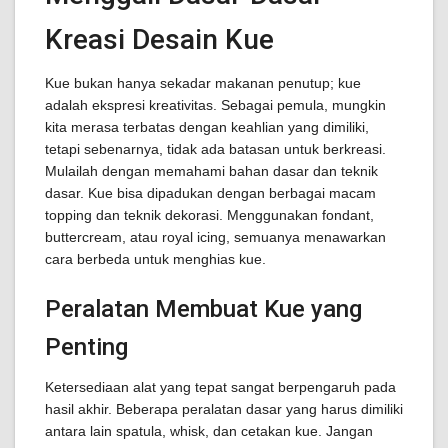
Kreasi Desain Kue
Kue bukan hanya sekadar makanan penutup; kue
adalah ekspresi kreativitas. Sebagai pemula, mungkin
kita merasa terbatas dengan keahlian yang dimiliki,
tetapi sebenarnya, tidak ada batasan untuk berkreasi.
Mulailah dengan memahami bahan dasar dan teknik
dasar. Kue bisa dipadukan dengan berbagai macam
topping dan teknik dekorasi. Menggunakan fondant,
buttercream, atau royal icing, semuanya menawarkan
cara berbeda untuk menghias kue.
Peralatan Membuat Kue yang
Penting
Ketersediaan alat yang tepat sangat berpengaruh pada
hasil akhir. Beberapa peralatan dasar yang harus dimiliki
antara lain spatula, whisk, dan cetakan kue. Jangan