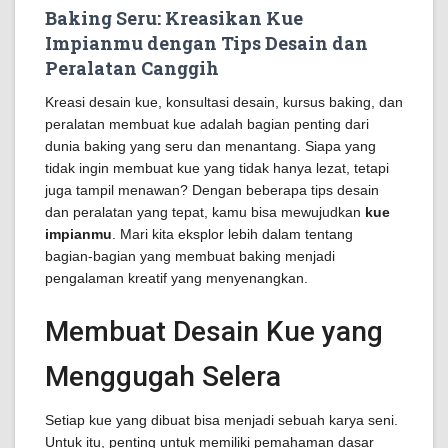
Baking Seru: Kreasikan Kue
Impianmu dengan Tips Desain dan
Peralatan Canggih
Kreasi desain kue, konsultasi desain, kursus baking, dan
peralatan membuat kue adalah bagian penting dari
dunia baking yang seru dan menantang. Siapa yang
tidak ingin membuat kue yang tidak hanya lezat, tetapi
juga tampil menawan? Dengan beberapa tips desain
dan peralatan yang tepat, kamu bisa mewujudkan
kue
impianmu
. Mari kita eksplor lebih dalam tentang
bagian-bagian yang membuat baking menjadi
pengalaman kreatif yang menyenangkan.
Membuat Desain Kue yang
Menggugah Selera
Setiap kue yang dibuat bisa menjadi sebuah karya seni.
Untuk itu, penting untuk memiliki pemahaman dasar