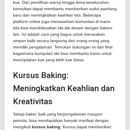
kue. Dari pemilihan warna hingga tema keseluruhan,
konsultasi dapat membantu memberikan sudut pandang
baru dan meningkatkan keahlian kita. Beberapa
platform online juga menawarkan komunitas di mana
kita bisa mendiskusikan ide-ide desain dengan bakers
lain. Ini adalah cara yang bagus untuk merasakan
umpan balik secara langsung dari orang-orang yang
memiliki pengalaman. Temukan dukungan ini dan lihat
bagaimana kumpulan ide bisa membantu kamu untuk
menciptakan kue yang lebih luar biasa.
Kursus Baking:
Meningkatkan Keahlian dan
Kreativitas
Setiap baker, baik yang berpengalaman maupun
pemula, bisa mendapatkan banyak manfaat dengan
mengikuti
kursus baking
. Kursus dapat memberikan