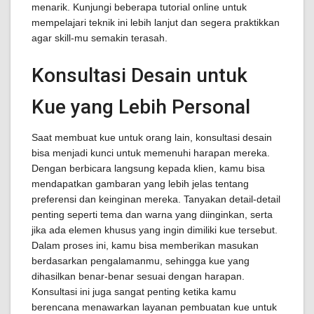
menarik. Kunjungi beberapa tutorial online untuk
mempelajari teknik ini lebih lanjut dan segera praktikkan
agar skill-mu semakin terasah.
Konsultasi Desain untuk
Kue yang Lebih Personal
Saat membuat kue untuk orang lain, konsultasi desain
bisa menjadi kunci untuk memenuhi harapan mereka.
Dengan berbicara langsung kepada klien, kamu bisa
mendapatkan gambaran yang lebih jelas tentang
preferensi dan keinginan mereka. Tanyakan detail-detail
penting seperti tema dan warna yang diinginkan, serta
jika ada elemen khusus yang ingin dimiliki kue tersebut.
Dalam proses ini, kamu bisa memberikan masukan
berdasarkan pengalamanmu, sehingga kue yang
dihasilkan benar-benar sesuai dengan harapan.
Konsultasi ini juga sangat penting ketika kamu
berencana menawarkan layanan pembuatan kue untuk