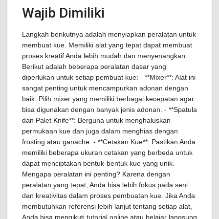
Wajib Dimiliki
Langkah berikutnya adalah menyiapkan peralatan untuk
membuat kue. Memiliki alat yang tepat dapat membuat
proses kreatif Anda lebih mudah dan menyenangkan.
Berikut adalah beberapa peralatan dasar yang
diperlukan untuk setiap pembuat kue: - **Mixer**: Alat ini
sangat penting untuk mencampurkan adonan dengan
baik. Pilih mixer yang memiliki berbagai kecepatan agar
bisa digunakan dengan banyak jenis adonan. - **Spatula
dan Palet Knife**: Berguna untuk menghaluskan
permukaan kue dan juga dalam menghias dengan
frosting atau ganache. - **Cetakan Kue**: Pastikan Anda
memiliki beberapa ukuran cetakan yang berbeda untuk
dapat menciptakan bentuk-bentuk kue yang unik.
Mengapa peralatan ini penting? Karena dengan
peralatan yang tepat, Anda bisa lebih fokus pada seni
dan kreativitas dalam proses pembuatan kue. Jika Anda
membutuhkan referensi lebih lanjut tentang setiap alat,
Anda bisa mengikuti tutorial online atau belajar langsung