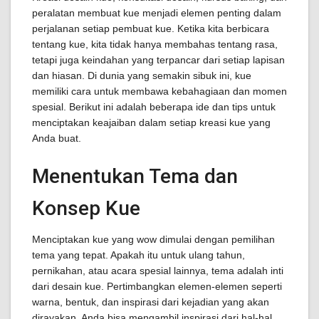
peralatan membuat kue menjadi elemen penting dalam
perjalanan setiap pembuat kue. Ketika kita berbicara
tentang kue, kita tidak hanya membahas tentang rasa,
tetapi juga keindahan yang terpancar dari setiap lapisan
dan hiasan. Di dunia yang semakin sibuk ini, kue
memiliki cara untuk membawa kebahagiaan dan momen
spesial. Berikut ini adalah beberapa ide dan tips untuk
menciptakan keajaiban dalam setiap kreasi kue yang
Anda buat.
Menentukan Tema dan
Konsep Kue
Menciptakan kue yang wow dimulai dengan pemilihan
tema yang tepat. Apakah itu untuk ulang tahun,
pernikahan, atau acara spesial lainnya, tema adalah inti
dari desain kue. Pertimbangkan elemen-elemen seperti
warna, bentuk, dan inspirasi dari kejadian yang akan
dirayakan. Anda bisa mengambil inspirasi dari hal-hal