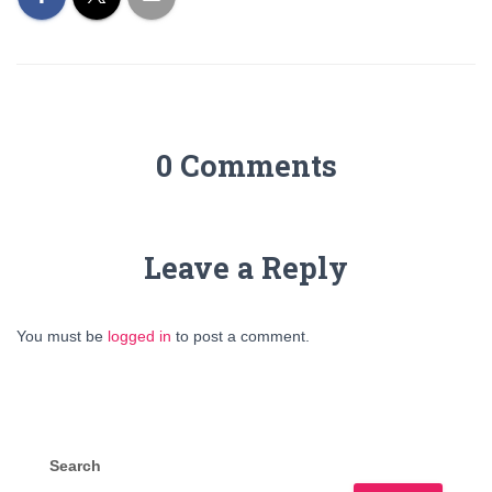
0 Comments
Leave a Reply
You must be
logged in
to post a comment.
Search