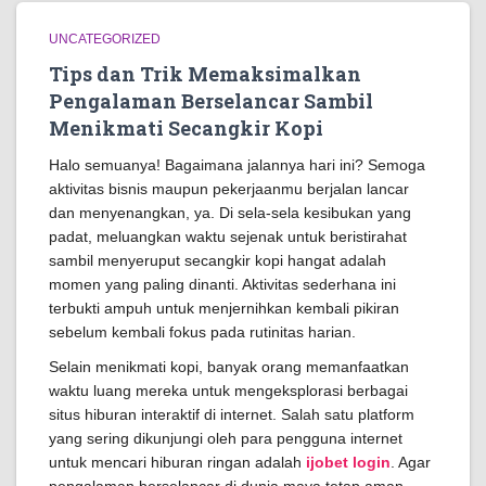
UNCATEGORIZED
Tips dan Trik Memaksimalkan
Pengalaman Berselancar Sambil
Menikmati Secangkir Kopi
Halo semuanya! Bagaimana jalannya hari ini? Semoga
aktivitas bisnis maupun pekerjaanmu berjalan lancar
dan menyenangkan, ya. Di sela-sela kesibukan yang
padat, meluangkan waktu sejenak untuk beristirahat
sambil menyeruput secangkir kopi hangat adalah
momen yang paling dinanti. Aktivitas sederhana ini
terbukti ampuh untuk menjernihkan kembali pikiran
sebelum kembali fokus pada rutinitas harian.
Selain menikmati kopi, banyak orang memanfaatkan
waktu luang mereka untuk mengeksplorasi berbagai
situs hiburan interaktif di internet. Salah satu platform
yang sering dikunjungi oleh para pengguna internet
untuk mencari hiburan ringan adalah
ijobet login
. Agar