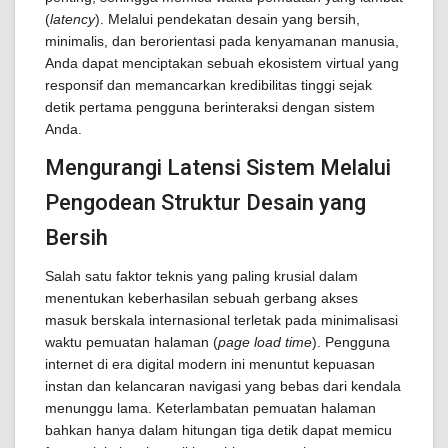
(
latency
). Melalui pendekatan desain yang bersih,
minimalis, dan berorientasi pada kenyamanan manusia,
Anda dapat menciptakan sebuah ekosistem virtual yang
responsif dan memancarkan kredibilitas tinggi sejak
detik pertama pengguna berinteraksi dengan sistem
Anda.
Mengurangi Latensi Sistem Melalui
Pengodean Struktur Desain yang
Bersih
Salah satu faktor teknis yang paling krusial dalam
menentukan keberhasilan sebuah gerbang akses
masuk berskala internasional terletak pada minimalisasi
waktu pemuatan halaman (
page load time
). Pengguna
internet di era digital modern ini menuntut kepuasan
instan dan kelancaran navigasi yang bebas dari kendala
menunggu lama. Keterlambatan pemuatan halaman
bahkan hanya dalam hitungan tiga detik dapat memicu