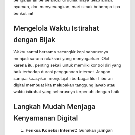
pengalaman berselancar di dunia maya tetap aman,
nyaman, dan menyenangkan, mari simak beberapa tips
berikut ini!
Mengelola Waktu Istirahat
dengan Bijak
Waktu santai bersama secangkir kopi seharusnya
menjadi sarana relaksasi yang menyegarkan. Oleh
karena itu, penting sekali untuk memiliki kontrol diri yang
baik terhadap durasi penggunaan internet. Jangan
sampai keasyikan menjelajahi berbagai fitur hiburan
digital membuat kita melupakan tanggung jawab atau
waktu istirahat yang seharusnya terpenuhi dengan baik.
Langkah Mudah Menjaga
Kenyamanan Digital
Periksa Koneksi Internet:
Gunakan jaringan