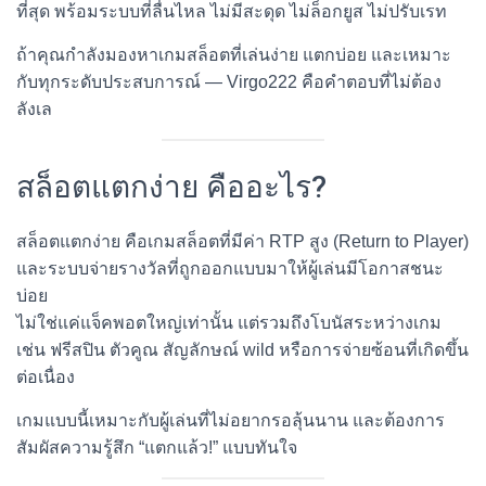
ที่สุด พร้อมระบบที่ลื่นไหล ไม่มีสะดุด ไม่ล็อกยูส ไม่ปรับเรท
ถ้าคุณกำลังมองหาเกมสล็อตที่เล่นง่าย แตกบ่อย และเหมาะ
กับทุกระดับประสบการณ์ — Virgo222 คือคำตอบที่ไม่ต้อง
ลังเล
สล็อตแตกง่าย คืออะไร?
สล็อตแตกง่าย คือเกมสล็อตที่มีค่า RTP สูง (Return to Player)
และระบบจ่ายรางวัลที่ถูกออกแบบมาให้ผู้เล่นมีโอกาสชนะ
บ่อย
ไม่ใช่แค่แจ็คพอตใหญ่เท่านั้น แต่รวมถึงโบนัสระหว่างเกม
เช่น ฟรีสปิน ตัวคูณ สัญลักษณ์ wild หรือการจ่ายซ้อนที่เกิดขึ้น
ต่อเนื่อง
เกมแบบนี้เหมาะกับผู้เล่นที่ไม่อยากรอลุ้นนาน และต้องการ
สัมผัสความรู้สึก “แตกแล้ว!” แบบทันใจ