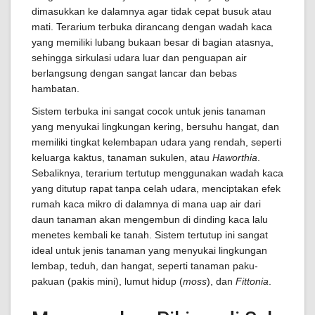
dimasukkan ke dalamnya agar tidak cepat busuk atau
mati. Terarium terbuka dirancang dengan wadah kaca
yang memiliki lubang bukaan besar di bagian atasnya,
sehingga sirkulasi udara luar dan penguapan air
berlangsung dengan sangat lancar dan bebas
hambatan.
Sistem terbuka ini sangat cocok untuk jenis tanaman
yang menyukai lingkungan kering, bersuhu hangat, dan
memiliki tingkat kelembapan udara yang rendah, seperti
keluarga kaktus, tanaman sukulen, atau
Haworthia
.
Sebaliknya, terarium tertutup menggunakan wadah kaca
yang ditutup rapat tanpa celah udara, menciptakan efek
rumah kaca mikro di dalamnya di mana uap air dari
daun tanaman akan mengembun di dinding kaca lalu
menetes kembali ke tanah. Sistem tertutup ini sangat
ideal untuk jenis tanaman yang menyukai lingkungan
lembap, teduh, dan hangat, seperti tanaman paku-
pakuan (pakis mini), lumut hidup (
moss
), dan
Fittonia
.