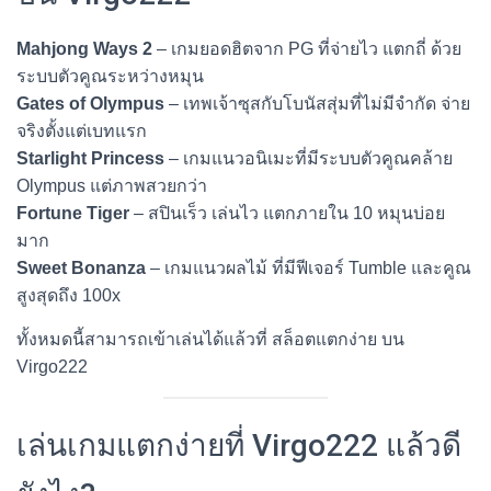
Mahjong Ways 2
– เกมยอดฮิตจาก PG ที่จ่ายไว แตกถี่ ด้วย
ระบบตัวคูณระหว่างหมุน
Gates of Olympus
– เทพเจ้าซุสกับโบนัสสุ่มที่ไม่มีจำกัด จ่าย
จริงตั้งแต่เบทแรก
Starlight Princess
– เกมแนวอนิเมะที่มีระบบตัวคูณคล้าย
Olympus แต่ภาพสวยกว่า
Fortune Tiger
– สปินเร็ว เล่นไว แตกภายใน 10 หมุนบ่อย
มาก
Sweet Bonanza
– เกมแนวผลไม้ ที่มีฟีเจอร์ Tumble และคูณ
สูงสุดถึง 100x
ทั้งหมดนี้สามารถเข้าเล่นได้แล้วที่ สล็อตแตกง่าย บน
Virgo222
เล่นเกมแตกง่ายที่ Virgo222 แล้วดี