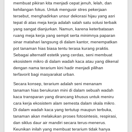
membuat pikiran kita menjadi cepat jenuh, lelah, dan
kehilangan fokus. Untuk mengusir stres pekerjaan
tersebut, menghadirkan unsur dekorasi hijau yang asri
tepat di atas meja kerja adalah salah satu solusi terbaik
yang sangat dianjurkan. Namun, karena keterbatasan
ruang meja kerja yang sempit serta minimnya paparan
sinar matahari langsung di dalam kantor, menempatkan
pot tanaman hias biasa tentu terasa kurang praktis.
Sebagai alternatif estetik yang cerdas, seni membuat
ekosistem mikro di dalam wadah kaca atau yang dikenal
dengan nama terarium kini hadir menjadi pilihan
terfavorit bagi masyarakat urban.
Secara konsep, terarium adalah seni menanam
tanaman hias berukuran mini di dalam sebuah wadah
kaca transparan yang dirancang khusus untuk meniru
cara kerja ekosistem alam semesta dalam skala mikro.
Di dalam wadah kaca yang tertutup maupun terbuka,
tanaman akan melakukan proses fotosintesis, respirasi,
dan siklus daur air mandiri secara terus-menerus.
Keunikan inilah yang membuat terarium tidak hanya