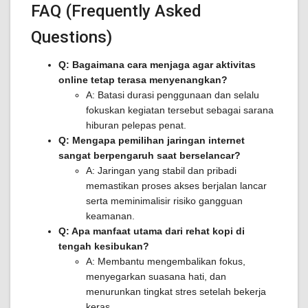
FAQ (Frequently Asked
Questions)
Q: Bagaimana cara menjaga agar aktivitas
online tetap terasa menyenangkan?
A: Batasi durasi penggunaan dan selalu
fokuskan kegiatan tersebut sebagai sarana
hiburan pelepas penat.
Q: Mengapa pemilihan jaringan internet
sangat berpengaruh saat berselancar?
A: Jaringan yang stabil dan pribadi
memastikan proses akses berjalan lancar
serta meminimalisir risiko gangguan
keamanan.
Q: Apa manfaat utama dari rehat kopi di
tengah kesibukan?
A: Membantu mengembalikan fokus,
menyegarkan suasana hati, dan
menurunkan tingkat stres setelah bekerja
keras.