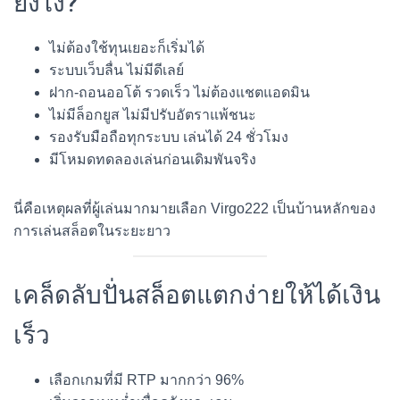
ยังไง?
ไม่ต้องใช้ทุนเยอะก็เริ่มได้
ระบบเว็บลื่น ไม่มีดีเลย์
ฝาก-ถอนออโต้ รวดเร็ว ไม่ต้องแชตแอดมิน
ไม่มีล็อกยูส ไม่มีปรับอัตราแพ้ชนะ
รองรับมือถือทุกระบบ เล่นได้ 24 ชั่วโมง
มีโหมดทดลองเล่นก่อนเดิมพันจริง
นี่คือเหตุผลที่ผู้เล่นมากมายเลือก Virgo222 เป็นบ้านหลักของ
การเล่นสล็อตในระยะยาว
เคล็ดลับปั่นสล็อตแตกง่ายให้ได้เงิน
เร็ว
เลือกเกมที่มี RTP มากกว่า 96%