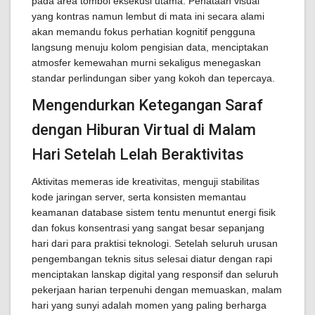
pada area tombol eksekusi utama. Penataan visual
yang kontras namun lembut di mata ini secara alami
akan memandu fokus perhatian kognitif pengguna
langsung menuju kolom pengisian data, menciptakan
atmosfer kemewahan murni sekaligus menegaskan
standar perlindungan siber yang kokoh dan tepercaya.
Mengendurkan Ketegangan Saraf
dengan Hiburan Virtual di Malam
Hari Setelah Lelah Beraktivitas
Aktivitas memeras ide kreativitas, menguji stabilitas
kode jaringan server, serta konsisten memantau
keamanan database sistem tentu menuntut energi fisik
dan fokus konsentrasi yang sangat besar sepanjang
hari dari para praktisi teknologi. Setelah seluruh urusan
pengembangan teknis situs selesai diatur dengan rapi
menciptakan lanskap digital yang responsif dan seluruh
pekerjaan harian terpenuhi dengan memuaskan, malam
hari yang sunyi adalah momen yang paling berharga