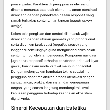
ponsel pintar. Karakteristik pengguna seluler yang
dinamis menuntut tata letak elemen halaman otentikasi
dirancang dengan pendekatan desain responsif yang
ramah terhadap sentuhan jari tangan (
thumb-driven
design
).
Kolom teks pengisian dan tombol klik masuk wajib
dirancang dengan ukuran geometri yang proporsional
serta diberikan jarak spasi (
negative space
) yang
longgar di sekelilingnya guna menghindari risiko salah
sentuh tombol oleh jari pengguna. Komponen navigasi
juga harus responsif terhadap perubahan orientasi layar
gawai, baik dalam mode vertikal maupun horizontal.
Dengan melenyapkan hambatan teknis spasial ini,
pengguna dapat melakukan proses otentikasi dengan
sangat lancar, praktis, dan instan dari genggaman
tangan, yang secara langsung mendongkrak level
kepuasan pengguna terhadap keandalan ekosistem
digital Anda.
Sinergi Kecepatan dan Estetika