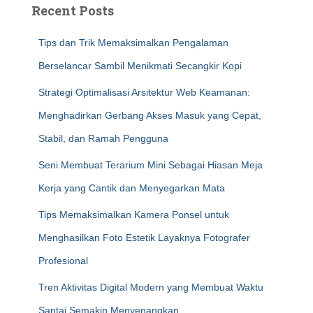
Recent Posts
Tips dan Trik Memaksimalkan Pengalaman
Berselancar Sambil Menikmati Secangkir Kopi
Strategi Optimalisasi Arsitektur Web Keamanan:
Menghadirkan Gerbang Akses Masuk yang Cepat,
Stabil, dan Ramah Pengguna
Seni Membuat Terarium Mini Sebagai Hiasan Meja
Kerja yang Cantik dan Menyegarkan Mata
Tips Memaksimalkan Kamera Ponsel untuk
Menghasilkan Foto Estetik Layaknya Fotografer
Profesional
Tren Aktivitas Digital Modern yang Membuat Waktu
Santai Semakin Menyenangkan