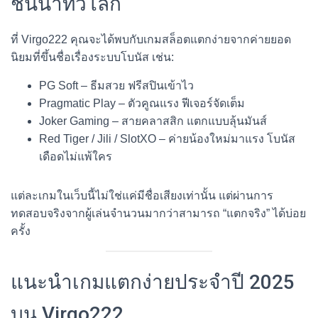
ชั้นนำทั่วโลก
ที่ Virgo222 คุณจะได้พบกับเกมสล็อตแตกง่ายจากค่ายยอด
นิยมที่ขึ้นชื่อเรื่องระบบโบนัส เช่น:
PG Soft – ธีมสวย ฟรีสปินเข้าไว
Pragmatic Play – ตัวคูณแรง ฟีเจอร์จัดเต็ม
Joker Gaming – สายคลาสสิก แตกแบบลุ้นมันส์
Red Tiger / Jili / SlotXO – ค่ายน้องใหม่มาแรง โบนัส
เดือดไม่แพ้ใคร
แต่ละเกมในเว็บนี้ไม่ใช่แค่มีชื่อเสียงเท่านั้น แต่ผ่านการ
ทดสอบจริงจากผู้เล่นจำนวนมากว่าสามารถ “แตกจริง” ได้บ่อย
ครั้ง
แนะนำเกมแตกง่ายประจำปี 2025
บน Virgo222