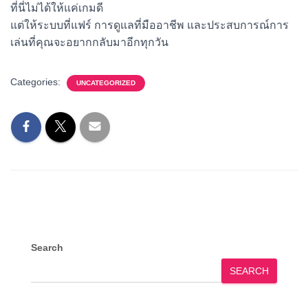
ที่นี่ไม่ได้ให้แค่เกมดี
แต่ให้ระบบที่แฟร์ การดูแลที่มืออาชีพ และประสบการณ์การ
เล่นที่คุณจะอยากกลับมาอีกทุกวัน
Categories:
UNCATEGORIZED
Search
SEARCH