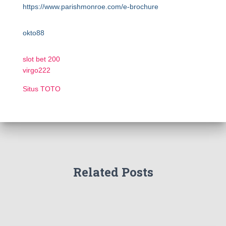
https://www.parishmonroe.com/e-brochure
okto88
slot bet 200
virgo222
Situs TOTO
Related Posts