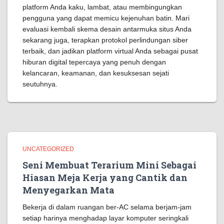
platform Anda kaku, lambat, atau membingungkan
pengguna yang dapat memicu kejenuhan batin. Mari
evaluasi kembali skema desain antarmuka situs Anda
sekarang juga, terapkan protokol perlindungan siber
terbaik, dan jadikan platform virtual Anda sebagai pusat
hiburan digital tepercaya yang penuh dengan
kelancaran, keamanan, dan kesuksesan sejati
seutuhnya.
UNCATEGORIZED
Seni Membuat Terarium Mini Sebagai
Hiasan Meja Kerja yang Cantik dan
Menyegarkan Mata
Bekerja di dalam ruangan ber-AC selama berjam-jam
setiap harinya menghadap layar komputer seringkali