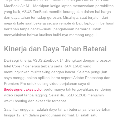
Saya telah membandingkan desain ini dengan Dell XPS 13 dan
MacBook Air M1. Meskipun ketiga laptop menawarkan portabilitas
yang baik, ASUS ZenBook memiliki keunggulan dalam hal harga
dan daya tahan terhadap goresan. Misalnya, saat terjatuh dari
meja di kafe saat bekerja secara remote di Bali, laptop ini berhasil
bertahan tanpa cacat—suatu pengalaman berharga untuk
menyakinkan bahwa kualitas build-nya memang unggul.
Kinerja dan Daya Tahan Baterai
Dari segi kinerja, ASUS ZenBook 14 dilengkapi dengan prosesor
Intel Core i7 generasi terbaru serta RAM 16GB yang
memungkinkan multitasking dengan lancar. Selama pengujian
saya menggunakan aplikasi berat seperti Adobe Photoshop dan
Premiere Pro untuk editing video perjalanan saya di
thedesignercakestudio
, performanya tak tergoyahkan; rendering
video cepat tanpa lagging. Selain itu, SSD 512GB menjamin
waktu booting dan akses file tercepat.
Satu fitur unggulan adalah daya tahan baterainya; bisa bertahan
hingga 12 jam dalam penggunaan normal. Di salah satu