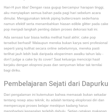
Hari-H pun tiba! Dengan rasa gugup bercampur harapan tinggi,
aku menyiapkan semua bahan pada pagi hari sebelum acara
dimulai. Menggunakan teknik piping buttercream sederhana
namun efektif serta menambahkan hiasan edible glitter pada cake
pop menjadi langkah penting dalam proses dekorasi kali ini.
Ada sensasi luar biasa ketika melihat hasil akhir; cake pop
tersebut berhasil! Walaupun mereka bukan karya seni profesional
seperti yang kulihat secara online sebelumnya, mereka pasti
terlihat jauh lebih baik daripada eksperimen awalku tahun lalu -
don’t judge a cake by its cover! Saat keluarga mencicipi hasil
kerjaku dengan ekspresi puas dan senyuman lebar tak ternilai
bagi diriku.
Pembelajaran Sejati dari Dapurku
Dari pengalaman ini kutemukan bahwa memasak bukan sekadar
tentang resep atau teknik; itu adalah tentang eksplorasi diri dan
mempercayai proses belajar meskipun kadang harus
menghadapi kegagalan terlebih dahulu. Setiap cetakan makanan