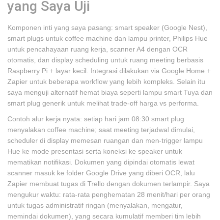
yang Saya Uji
Komponen inti yang saya pasang: smart speaker (Google Nest),
smart plugs untuk coffee machine dan lampu printer, Philips Hue
untuk pencahayaan ruang kerja, scanner A4 dengan OCR
otomatis, dan display scheduling untuk ruang meeting berbasis
Raspberry Pi + layar kecil. Integrasi dilakukan via Google Home +
Zapier untuk beberapa workflow yang lebih kompleks. Selain itu
saya menguji alternatif hemat biaya seperti lampu smart Tuya dan
smart plug generik untuk melihat trade-off harga vs performa.
Contoh alur kerja nyata: setiap hari jam 08:30 smart plug
menyalakan coffee machine; saat meeting terjadwal dimulai,
scheduler di display memesan ruangan dan men-trigger lampu
Hue ke mode presentasi serta koneksi ke speaker untuk
mematikan notifikasi. Dokumen yang dipindai otomatis lewat
scanner masuk ke folder Google Drive yang diberi OCR, lalu
Zapier membuat tugas di Trello dengan dokumen terlampir. Saya
mengukur waktu: rata-rata penghematan 28 menit/hari per orang
untuk tugas administratif ringan (menyalakan, mengatur,
memindai dokumen), yang secara kumulatif memberi tim lebih