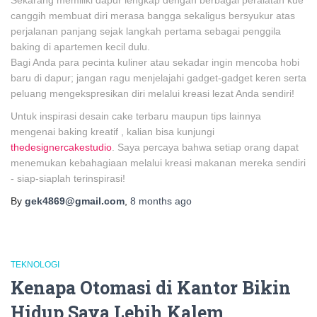
Sekarang memiliki dapur lengkap dengan berbagai peralatan kue
canggih membuat diri merasa bangga sekaligus bersyukur atas
perjalanan panjang sejak langkah pertama sebagai penggila
baking di apartemen kecil dulu.
Bagi Anda para pecinta kuliner atau sekadar ingin mencoba hobi
baru di dapur; jangan ragu menjelajahi gadget-gadget keren serta
peluang mengekspresikan diri melalui kreasi lezat Anda sendiri!
Untuk inspirasi desain cake terbaru maupun tips lainnya
mengenai baking kreatif , kalian bisa kunjungi
thedesignercakestudio
. Saya percaya bahwa setiap orang dapat
menemukan kebahagiaan melalui kreasi makanan mereka sendiri
- siap-siaplah terinspirasi!
By
gek4869@gmail.com
,
8 months
ago
TEKNOLOGI
Kenapa Otomasi di Kantor Bikin
Hidup Saya Lebih Kalem