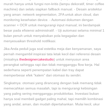
murah hanya untuk fungsi non-kritis (lampu dekoratif, timer coffee
machine) dan selalu siapkan fallback manual. - Desain arsitektur
yang aman: network segmentation, 2FA untuk akun cloud, dan
monitoring kesehatan device. - Automasi dokumen dengan
scanner + OCR untuk mengurangi input manual; ini berdampak
besar pada efisiensi administratif. - Uji automasi selama minimal 1
bulan penuh untuk menyaksikan pola kegagalan dan
menyesuaikan threshold notifikasi.
Jika Anda peduli juga soal estetika meja dan kenyamanan, saya
pernah mengambil inspirasi tata letak kecil dari referensi desain
(misalnya
thedesignercakestudio
) untuk menyusun area
perangkat sehingga rapi dan tidak mengganggu flow kerja. Hal
sederhana seperti penempatan kabel dan tray dapat
memperbesar efek "kalem" dari otomasi itu sendiri.
Singkatnya: otomasi yang dirancang dengan baik memang tidak
memecahkan semua masalah, tapi ia mengurangi kebisingan
yang paling sering mengganggu produktivitas. Investasi bukan
hanya soal membeli gadget paling mahal, tapi memilih kombinasi
yang andal, aman, dan mudah dipertahankan. Mulai kecil, ukur