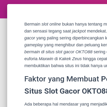
Bermain
slot online
bukan hanya tentang me
dan sensasi tegang saat
jackpot
mendekat. 
gacor
yang paling sering diperbincangka
gameplay
yang menghibur dan peluang ke
bermain di situs slot gacor OKTO88
sering 
euforia
Maxwin
di
Kakek Zeus
hingga cepa
membuktikan bahwa situs ini tidak hanya un
Faktor yang Membuat
P
Situs Slot Gacor OKTO8
Ada beberapa hal mendasar yang menjadik