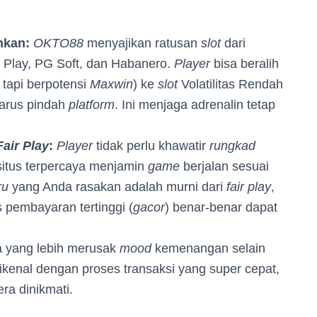
nkan:
OKTO88
menyajikan ratusan
slot
dari
c Play, PG Soft, dan Habanero.
Player
bisa beralih
o tapi berpotensi
Maxwin
) ke
slot
Volatilitas Rendah
harus pindah
platform
. Ini menjaga adrenalin tetap
Fair Play
:
Player
tidak perlu khawatir
rungkad
itus terpercaya menjamin
game
berjalan sesuai
ru
yang Anda rasakan adalah murni dari
fair play
,
 pembayaran tertinggi (
gacor
) benar-benar dapat
a yang lebih merusak
mood
kemenangan selain
ikenal dengan proses transaksi yang super cepat,
ra dinikmati.