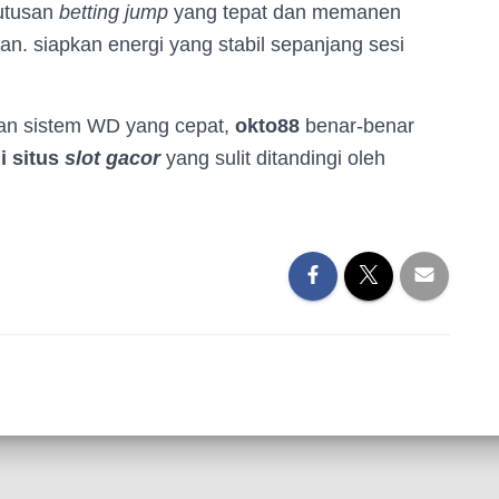
utusan
betting jump
yang tepat dan memanen
n. siapkan energi yang stabil sepanjang sesi
dan sistem WD yang cepat,
okto88
benar-benar
i situs
slot gacor
yang sulit ditandingi oleh