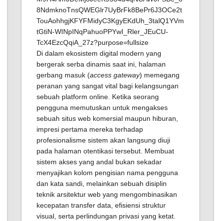
Di dalam ekosistem digital modern yang
bergerak serba dinamis saat ini, halaman
gerbang masuk (
access gateway
) memegang
peranan yang sangat vital bagi kelangsungan
sebuah platform online. Ketika seorang
pengguna memutuskan untuk mengakses
sebuah situs web komersial maupun hiburan,
impresi pertama mereka terhadap
profesionalisme sistem akan langsung diuji
pada halaman otentikasi tersebut. Membuat
sistem akses yang andal bukan sekadar
menyajikan kolom pengisian nama pengguna
dan kata sandi, melainkan sebuah disiplin
teknik arsitektur web yang mengombinasikan
kecepatan transfer data, efisiensi struktur
visual, serta perlindungan privasi yang ketat.