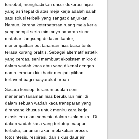
tersebut, menghadirkan unsur dekorasi hijau
yang asri tepat di atas meja kerja adalah salah
satu solusi terbaik yang sangat dianjurkan.
Namun, karena keterbatasan ruang meja kerja
yang sempit serta minimnya paparan sinar
matahari langsung di dalam kantor,
menempatkan pot tanaman hias biasa tentu
terasa kurang praktis. Sebagai alternatif estetik
yang cerdas, seni membuat ekosistem mikro di
dalam wadah kaca atau yang dikenal dengan
nama terarium kini hadir menjadi pilihan
terfavorit bagi masyarakat urban.
Secara konsep, terarium adalah seni
menanam tanaman hias berukuran mini di
dalam sebuah wadah kaca transparan yang
dirancang khusus untuk meniru cara kerja
ekosistem alam semesta dalam skala mikro. Di
dalam wadah kaca yang tertutup maupun
terbuka, tanaman akan melakukan proses
fotosintesis, respirasi, dan siklus daur air