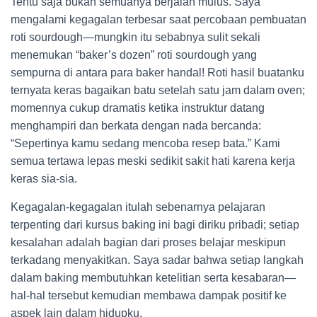
Tentu saja bukan semuanya berjalan mulus. Saya
mengalami kegagalan terbesar saat percobaan pembuatan
roti sourdough—mungkin itu sebabnya sulit sekali
menemukan “baker’s dozen” roti sourdough yang
sempurna di antara para baker handal! Roti hasil buatanku
ternyata keras bagaikan batu setelah satu jam dalam oven;
momennya cukup dramatis ketika instruktur datang
menghampiri dan berkata dengan nada bercanda:
“Sepertinya kamu sedang mencoba resep bata.” Kami
semua tertawa lepas meski sedikit sakit hati karena kerja
keras sia-sia.
Kegagalan-kegagalan itulah sebenarnya pelajaran
terpenting dari kursus baking ini bagi diriku pribadi; setiap
kesalahan adalah bagian dari proses belajar meskipun
terkadang menyakitkan. Saya sadar bahwa setiap langkah
dalam baking membutuhkan ketelitian serta kesabaran—
hal-hal tersebut kemudian membawa dampak positif ke
aspek lain dalam hidupku.