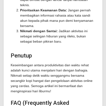
teknis.
Prioritaskan Keamanan Data:
Jangan pernah
membagikan informasi rahasia atau kata sandi
akun kepada pihak mana pun demi kenyamanan
bersama.
Nikmati dengan Santai:
Jadikan aktivitas ini
sebagai selingan hiburan yang rileks, bukan
sebagai beban pikiran baru.
Penutup
Keseimbangan antara produktivitas dan waktu rehat
adalah kunci utama menjalani hari dengan bahagia.
Nikmati setiap detik waktu senggangmu bersama
secangkir kopi hangat dan pengelolaan aktivitas online
yang cerdas. Semoga artikel ini bermanfaat dan
menginspirasi hari liburmu!
FAQ (Frequently Asked