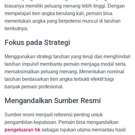
biasanya memiliki peluang menang lebih tinggi. Dengan
mempelajari tren angka berulang kali, pemain bisa
menentukan angka yang berpotensi muncul di taruhan
berikutnya.
Fokus pada Strategi
Menggunakan strategi taruhan yang teruji dan menghindari
taruhan impulsif membantu pemain menjaga modal serta
memaksimalkan peluang menang. Menentukan nominal
taruhan berdasarkan tren angka terbukti efektif bagi
banyak pemain profesional.
Mengandalkan Sumber Resmi
Sumber resmi menjadi referensi penting untuk
pengambilan keputusan. Pemain bisa mengandalkan
pengeluaran hk
sebagai rujukan utama memantau hasil