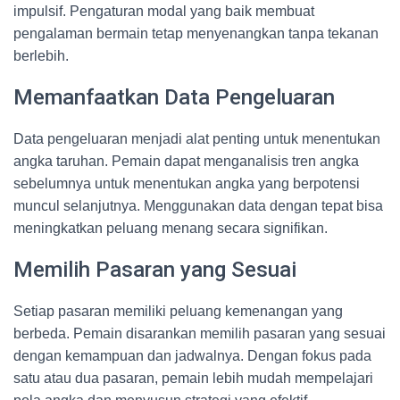
impulsif. Pengaturan modal yang baik membuat
pengalaman bermain tetap menyenangkan tanpa tekanan
berlebih.
Memanfaatkan Data Pengeluaran
Data pengeluaran menjadi alat penting untuk menentukan
angka taruhan. Pemain dapat menganalisis tren angka
sebelumnya untuk menentukan angka yang berpotensi
muncul selanjutnya. Menggunakan data dengan tepat bisa
meningkatkan peluang menang secara signifikan.
Memilih Pasaran yang Sesuai
Setiap pasaran memiliki peluang kemenangan yang
berbeda. Pemain disarankan memilih pasaran yang sesuai
dengan kemampuan dan jadwalnya. Dengan fokus pada
satu atau dua pasaran, pemain lebih mudah mempelajari