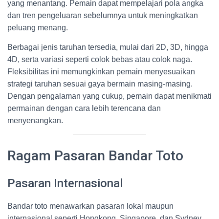
yang menantang. Pemain dapat mempelajari pola angka
dan tren pengeluaran sebelumnya untuk meningkatkan
peluang menang.
Berbagai jenis taruhan tersedia, mulai dari 2D, 3D, hingga
4D, serta variasi seperti colok bebas atau colok naga.
Fleksibilitas ini memungkinkan pemain menyesuaikan
strategi taruhan sesuai gaya bermain masing-masing.
Dengan pengalaman yang cukup, pemain dapat menikmati
permainan dengan cara lebih terencana dan
menyenangkan.
Ragam Pasaran Bandar Toto
Pasaran Internasional
Bandar toto menawarkan pasaran lokal maupun
internasional seperti Hongkong, Singapore, dan Sydney.