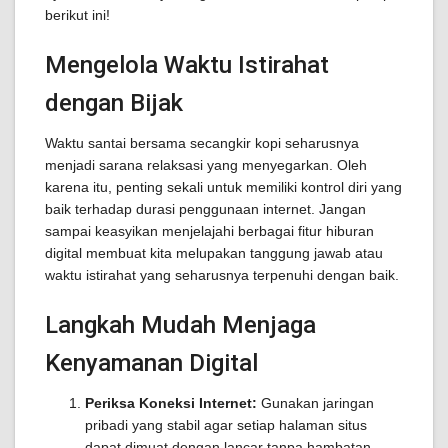
berikut ini!
Mengelola Waktu Istirahat
dengan Bijak
Waktu santai bersama secangkir kopi seharusnya
menjadi sarana relaksasi yang menyegarkan. Oleh
karena itu, penting sekali untuk memiliki kontrol diri yang
baik terhadap durasi penggunaan internet. Jangan
sampai keasyikan menjelajahi berbagai fitur hiburan
digital membuat kita melupakan tanggung jawab atau
waktu istirahat yang seharusnya terpenuhi dengan baik.
Langkah Mudah Menjaga
Kenyamanan Digital
Periksa Koneksi Internet:
Gunakan jaringan
pribadi yang stabil agar setiap halaman situs
dapat dimuat dengan lancar tanpa hambatan