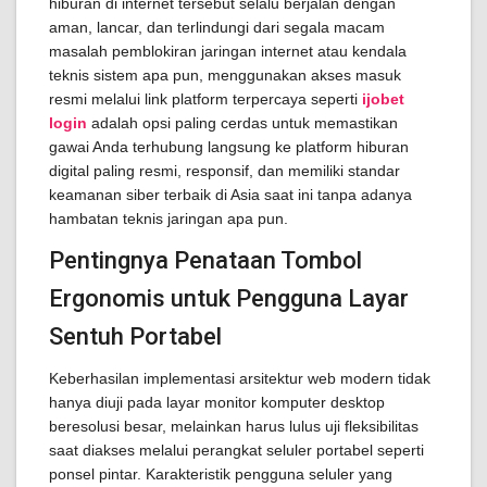
hiburan di internet tersebut selalu berjalan dengan
aman, lancar, dan terlindungi dari segala macam
masalah pemblokiran jaringan internet atau kendala
teknis sistem apa pun, menggunakan akses masuk
resmi melalui link platform terpercaya seperti
ijobet
login
adalah opsi paling cerdas untuk memastikan
gawai Anda terhubung langsung ke platform hiburan
digital paling resmi, responsif, dan memiliki standar
keamanan siber terbaik di Asia saat ini tanpa adanya
hambatan teknis jaringan apa pun.
Pentingnya Penataan Tombol
Ergonomis untuk Pengguna Layar
Sentuh Portabel
Keberhasilan implementasi arsitektur web modern tidak
hanya diuji pada layar monitor komputer desktop
beresolusi besar, melainkan harus lulus uji fleksibilitas
saat diakses melalui perangkat seluler portabel seperti
ponsel pintar. Karakteristik pengguna seluler yang