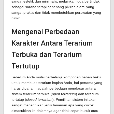
sangat estetik dan minimalis, melainkan juga bertindak
sebagai sarana terapi penenang pikiran alami yang
sangat praktis dan tidak membutuhkan perawatan yang
rumit.
Mengenal Perbedaan
Karakter Antara Terarium
Terbuka dan Terarium
Tertutup
Sebelum Anda mulai berbelanja komponen bahan baku
untuk membuat terarium impian Anda, hal pertama yang
harus dipahami adalah perbedaan mendasar antara
sistem terarium terbuka (
open terrarium
) dan terarium
tertutup (
closed terrarium
). Pemilihan sistem ini akan
sangat menentukan jenis tanaman apa yang cocok
dimasukkan ke dalamnya agar tidak cepat busuk atau