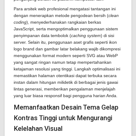
Para arsitek web profesional mengatasi tantangan ini
dengan menerapkan metode pengodean bersih (
clean
coding
), menyederhanakan rangkaian berkas
JavaScript, serta mengoptimalkan penggunaan sistem
penyimpanan data tembolok (
caching system
) di sisi
server. Selain itu, penggunaan aset grafis seperti ikon
logo brand dan gambar latar belakang wajib dikompresi
menggunakan format modern seperti SVG atau WebP
yang sangat ringan namun tetap mempertahankan
ketajaman resolusi yang tinggi. Langkah optimalisasi ini
memastikan halaman otentikasi dapat terbuka secara
instan dalam hitungan milidetik di berbagai jenis gawai
lintas generasi, memberikan pengalaman menjelajah
yang luar biasa responsif bagi pengguna harian Anda.
Memanfaatkan Desain Tema Gelap
Kontras Tinggi untuk Mengurangi
Kelelahan Visual