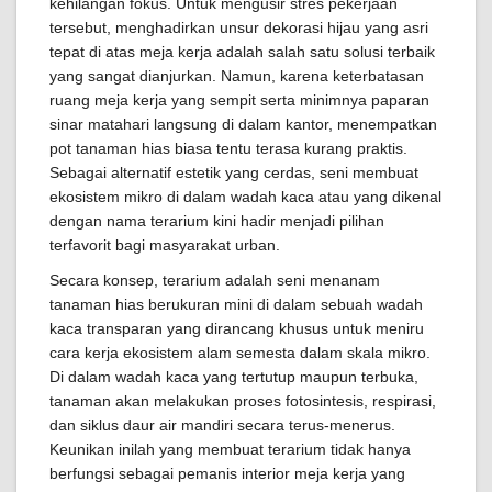
kehilangan fokus. Untuk mengusir stres pekerjaan
tersebut, menghadirkan unsur dekorasi hijau yang asri
tepat di atas meja kerja adalah salah satu solusi terbaik
yang sangat dianjurkan. Namun, karena keterbatasan
ruang meja kerja yang sempit serta minimnya paparan
sinar matahari langsung di dalam kantor, menempatkan
pot tanaman hias biasa tentu terasa kurang praktis.
Sebagai alternatif estetik yang cerdas, seni membuat
ekosistem mikro di dalam wadah kaca atau yang dikenal
dengan nama terarium kini hadir menjadi pilihan
terfavorit bagi masyarakat urban.
Secara konsep, terarium adalah seni menanam
tanaman hias berukuran mini di dalam sebuah wadah
kaca transparan yang dirancang khusus untuk meniru
cara kerja ekosistem alam semesta dalam skala mikro.
Di dalam wadah kaca yang tertutup maupun terbuka,
tanaman akan melakukan proses fotosintesis, respirasi,
dan siklus daur air mandiri secara terus-menerus.
Keunikan inilah yang membuat terarium tidak hanya
berfungsi sebagai pemanis interior meja kerja yang