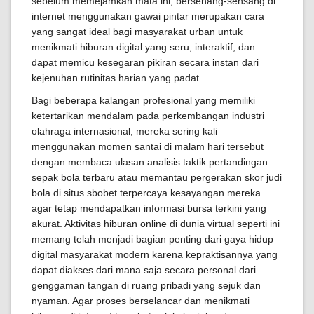
sebelum memejamkan mata ini, bersenang-sensang di
internet menggunakan gawai pintar merupakan cara
yang sangat ideal bagi masyarakat urban untuk
menikmati hiburan digital yang seru, interaktif, dan
dapat memicu kesegaran pikiran secara instan dari
kejenuhan rutinitas harian yang padat.
Bagi beberapa kalangan profesional yang memiliki
ketertarikan mendalam pada perkembangan industri
olahraga internasional, mereka sering kali
menggunakan momen santai di malam hari tersebut
dengan membaca ulasan analisis taktik pertandingan
sepak bola terbaru atau memantau pergerakan skor judi
bola di situs sbobet terpercaya kesayangan mereka
agar tetap mendapatkan informasi bursa terkini yang
akurat. Aktivitas hiburan online di dunia virtual seperti ini
memang telah menjadi bagian penting dari gaya hidup
digital masyarakat modern karena kepraktisannya yang
dapat diakses dari mana saja secara personal dari
genggaman tangan di ruang pribadi yang sejuk dan
nyaman. Agar proses berselancar dan menikmati