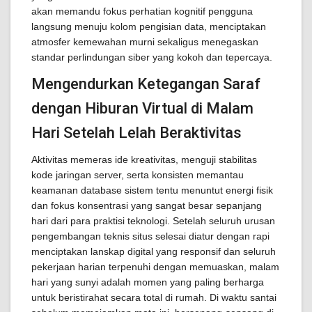
akan memandu fokus perhatian kognitif pengguna
langsung menuju kolom pengisian data, menciptakan
atmosfer kemewahan murni sekaligus menegaskan
standar perlindungan siber yang kokoh dan tepercaya.
Mengendurkan Ketegangan Saraf
dengan Hiburan Virtual di Malam
Hari Setelah Lelah Beraktivitas
Aktivitas memeras ide kreativitas, menguji stabilitas
kode jaringan server, serta konsisten memantau
keamanan database sistem tentu menuntut energi fisik
dan fokus konsentrasi yang sangat besar sepanjang
hari dari para praktisi teknologi. Setelah seluruh urusan
pengembangan teknis situs selesai diatur dengan rapi
menciptakan lanskap digital yang responsif dan seluruh
pekerjaan harian terpenuhi dengan memuaskan, malam
hari yang sunyi adalah momen yang paling berharga
untuk beristirahat secara total di rumah. Di waktu santai