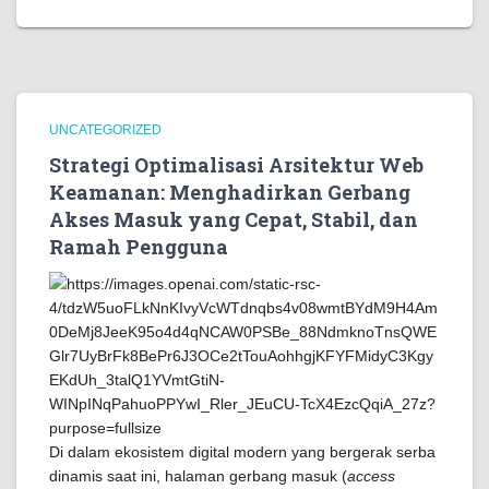
UNCATEGORIZED
Strategi Optimalisasi Arsitektur Web
Keamanan: Menghadirkan Gerbang
Akses Masuk yang Cepat, Stabil, dan
Ramah Pengguna
Di dalam ekosistem digital modern yang bergerak serba
dinamis saat ini, halaman gerbang masuk (
access