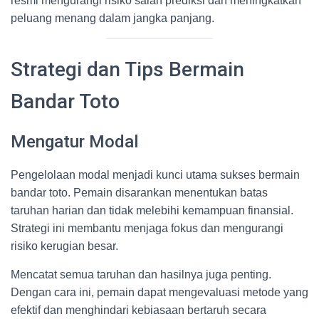
resmi mengurangi risiko salah prediksi dan meningkatkan
peluang menang dalam jangka panjang.
Strategi dan Tips Bermain
Bandar Toto
Mengatur Modal
Pengelolaan modal menjadi kunci utama sukses bermain
bandar toto. Pemain disarankan menentukan batas
taruhan harian dan tidak melebihi kemampuan finansial.
Strategi ini membantu menjaga fokus dan mengurangi
risiko kerugian besar.
Mencatat semua taruhan dan hasilnya juga penting.
Dengan cara ini, pemain dapat mengevaluasi metode yang
efektif dan menghindari kebiasaan bertaruh secara