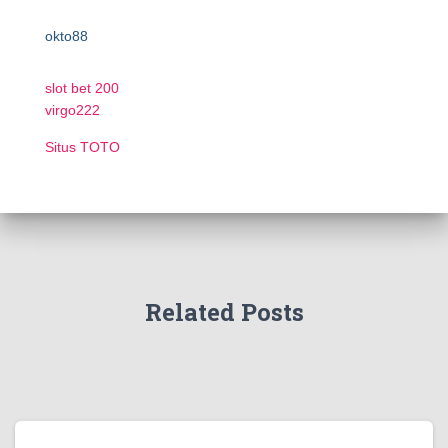
okto88
slot bet 200
virgo222
Situs TOTO
Related Posts