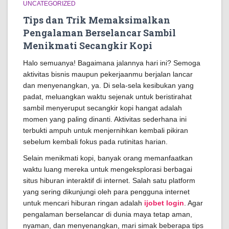
UNCATEGORIZED
Tips dan Trik Memaksimalkan
Pengalaman Berselancar Sambil
Menikmati Secangkir Kopi
Halo semuanya! Bagaimana jalannya hari ini? Semoga
aktivitas bisnis maupun pekerjaanmu berjalan lancar
dan menyenangkan, ya. Di sela-sela kesibukan yang
padat, meluangkan waktu sejenak untuk beristirahat
sambil menyeruput secangkir kopi hangat adalah
momen yang paling dinanti. Aktivitas sederhana ini
terbukti ampuh untuk menjernihkan kembali pikiran
sebelum kembali fokus pada rutinitas harian.
Selain menikmati kopi, banyak orang memanfaatkan
waktu luang mereka untuk mengeksplorasi berbagai
situs hiburan interaktif di internet. Salah satu platform
yang sering dikunjungi oleh para pengguna internet
untuk mencari hiburan ringan adalah
ijobet login
. Agar
pengalaman berselancar di dunia maya tetap aman,
nyaman, dan menyenangkan, mari simak beberapa tips