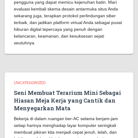
pengguna yang dapat memicu kejenuhan batin. Mari
evaluasi kembali skema desain antarmuka situs Anda
sekarang juga, terapkan protokol perlindungan siber
terbaik, dan jadikan platform virtual Anda sebagai pusat
hiburan digital tepercaya yang penuh dengan
kelancaran, keamanan, dan kesuksesan sejati
seutuhnya.
UNCATEGORIZED
Seni Membuat Terarium Mini Sebagai
Hiasan Meja Kerja yang Cantik dan
Menyegarkan Mata
Bekerja di dalam ruangan ber-AC selama berjam-jam
setiap harinya menghadap layar komputer seringkali
membuat pikiran kita menjadi cepat jenuh, lelah, dan