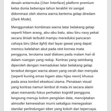
desain antarmuka (
User Interface
) platform premium
kelas dunia beberapa tahun terakhir ini sangat
didominasi oleh skema warna bertema gelap diredam
(
Dark Mode
).
Menggunakan kombinasi warna latar belakang gelap
seperti hitam arang, abu-abu batu, atau biru navy pekat
secara ilmiah terbukti mampu mereduksi pancaran
cahaya biru (
blue light
) dari layar gawai yang dapat
memicu kelelahan akut pada otot kornea mata
pengguna, terutama saat diakses pada malam hari di
dalam ruangan yang redup. Kontras yang seimbang
diperoleh dengan memadukan latar belakang gelap
tersebut dengan warna aksen yang cerah dan menyala
(seperti kuning emas logam atau hijau neon) khusus
pada area tombol eksekusi utama. Penataan visual
yang kontras namun lembut di mata ini secara alami
akan memandu fokus perhatian kognitif pengguna
langsung menuju kolom pengisian data, menciptakan
atmosfer kemewahan murni sekaligus menegaskan
standar perlindungan siber yang kokoh dan tepercaya.