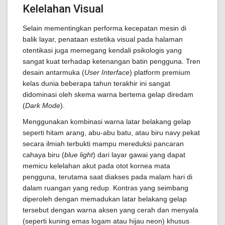
Kelelahan Visual
Selain mementingkan performa kecepatan mesin di
balik layar, penataan estetika visual pada halaman
otentikasi juga memegang kendali psikologis yang
sangat kuat terhadap ketenangan batin pengguna. Tren
desain antarmuka (
User Interface
) platform premium
kelas dunia beberapa tahun terakhir ini sangat
didominasi oleh skema warna bertema gelap diredam
(
Dark Mode
).
Menggunakan kombinasi warna latar belakang gelap
seperti hitam arang, abu-abu batu, atau biru navy pekat
secara ilmiah terbukti mampu mereduksi pancaran
cahaya biru (
blue light
) dari layar gawai yang dapat
memicu kelelahan akut pada otot kornea mata
pengguna, terutama saat diakses pada malam hari di
dalam ruangan yang redup. Kontras yang seimbang
diperoleh dengan memadukan latar belakang gelap
tersebut dengan warna aksen yang cerah dan menyala
(seperti kuning emas logam atau hijau neon) khusus