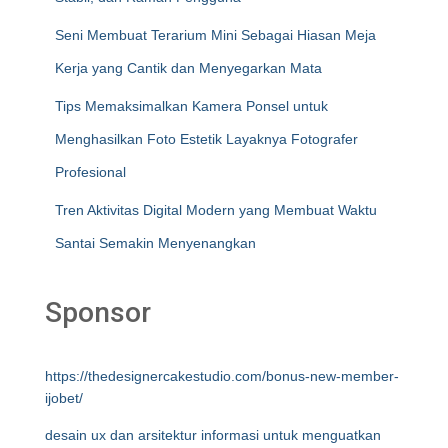
Seni Membuat Terarium Mini Sebagai Hiasan Meja
Kerja yang Cantik dan Menyegarkan Mata
Tips Memaksimalkan Kamera Ponsel untuk
Menghasilkan Foto Estetik Layaknya Fotografer
Profesional
Tren Aktivitas Digital Modern yang Membuat Waktu
Santai Semakin Menyenangkan
Sponsor
https://thedesignercakestudio.com/bonus-new-member-
ijobet/
desain ux dan arsitektur informasi untuk menguatkan