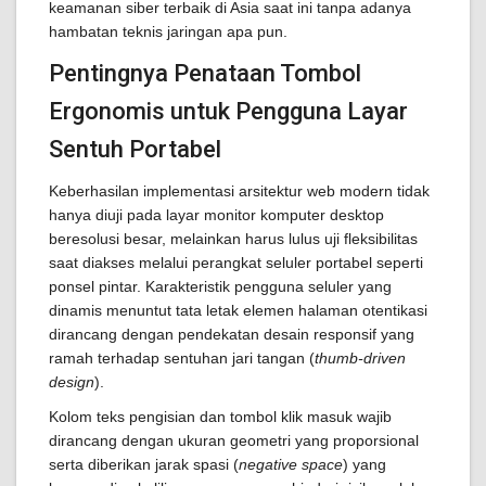
keamanan siber terbaik di Asia saat ini tanpa adanya
hambatan teknis jaringan apa pun.
Pentingnya Penataan Tombol
Ergonomis untuk Pengguna Layar
Sentuh Portabel
Keberhasilan implementasi arsitektur web modern tidak
hanya diuji pada layar monitor komputer desktop
beresolusi besar, melainkan harus lulus uji fleksibilitas
saat diakses melalui perangkat seluler portabel seperti
ponsel pintar. Karakteristik pengguna seluler yang
dinamis menuntut tata letak elemen halaman otentikasi
dirancang dengan pendekatan desain responsif yang
ramah terhadap sentuhan jari tangan (
thumb-driven
design
).
Kolom teks pengisian dan tombol klik masuk wajib
dirancang dengan ukuran geometri yang proporsional
serta diberikan jarak spasi (
negative space
) yang