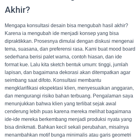
Akhir?
Mengapa konsultasi desain bisa mengubah hasil akhir?
Karena ia mengubah ide menjadi konsep yang bisa
dipraktikkan. Prosesnya dimulai dengan diskusi mengenai
tema, suasana, dan preferensi rasa. Kami buat mood board
sederhana berisi palet warna, contoh hiasan, dan ide
format kue. Lalu kita sketch bentuk umum: tinggi, jumlah
lapisan, dan bagaimana dekorasi akan ditempatkan agar
seimbang saat difoto. Konsultasi membantu
mengklarifikasi ekspektasi klien, menyesuaikan anggaran,
dan mengurangi risiko bahan terbuang. Pengalaman saya
menunjukkan bahwa klien yang terlibat sejak awal
cenderung lebih puas karena mereka melihat bagaimana
ide-ide mereka berkembang menjadi produksi nyata yang
bisa dinikmati. Bahkan kecil sekali perubahan, misalnya
menambahkan motif bunga minimalis atau garis geometri