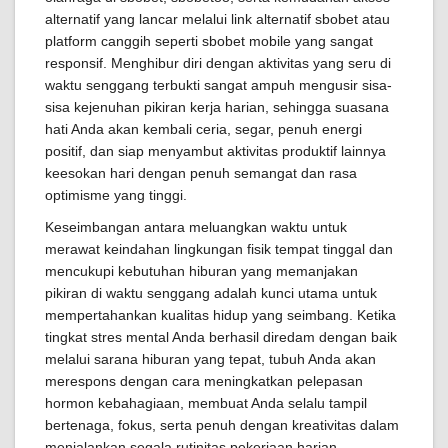
alternatif yang lancar melalui link alternatif sbobet atau
platform canggih seperti sbobet mobile yang sangat
responsif. Menghibur diri dengan aktivitas yang seru di
waktu senggang terbukti sangat ampuh mengusir sisa-
sisa kejenuhan pikiran kerja harian, sehingga suasana
hati Anda akan kembali ceria, segar, penuh energi
positif, dan siap menyambut aktivitas produktif lainnya
keesokan hari dengan penuh semangat dan rasa
optimisme yang tinggi.
Keseimbangan antara meluangkan waktu untuk
merawat keindahan lingkungan fisik tempat tinggal dan
mencukupi kebutuhan hiburan yang memanjakan
pikiran di waktu senggang adalah kunci utama untuk
mempertahankan kualitas hidup yang seimbang. Ketika
tingkat stres mental Anda berhasil diredam dengan baik
melalui sarana hiburan yang tepat, tubuh Anda akan
merespons dengan cara meningkatkan pelepasan
hormon kebahagiaan, membuat Anda selalu tampil
bertenaga, fokus, serta penuh dengan kreativitas dalam
menjalankan segala rutinitas pekerjaan harian.