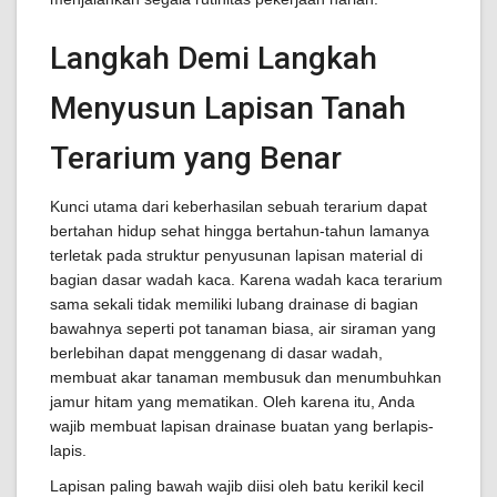
Langkah Demi Langkah
Menyusun Lapisan Tanah
Terarium yang Benar
Kunci utama dari keberhasilan sebuah terarium dapat
bertahan hidup sehat hingga bertahun-tahun lamanya
terletak pada struktur penyusunan lapisan material di
bagian dasar wadah kaca. Karena wadah kaca terarium
sama sekali tidak memiliki lubang drainase di bagian
bawahnya seperti pot tanaman biasa, air siraman yang
berlebihan dapat menggenang di dasar wadah,
membuat akar tanaman membusuk dan menumbuhkan
jamur hitam yang mematikan. Oleh karena itu, Anda
wajib membuat lapisan drainase buatan yang berlapis-
lapis.
Lapisan paling bawah wajib diisi oleh batu kerikil kecil