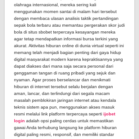
olahraga internasional, mereka sering kali
menggunakan momen santai di malam hari tersebut
dengan membaca ulasan analisis taktik pertandingan
sepak bola terbaru atau memantau pergerakan skor judi
bola di situs sbobet terpercaya kesayangan mereka
agar tetap mendapatkan informasi bursa terkini yang
akurat. Aktivitas hiburan online di dunia virtual seperti ini
memang telah menjadi bagian penting dari gaya hidup
digital masyarakat modern karena kepraktisannya yang
dapat diakses dari mana saja secara personal dari
genggaman tangan di ruang pribadi yang sejuk dan
nyaman. Agar proses berselancar dan menikmati
hiburan di internet tersebut selalu berjalan dengan
aman, lancar, dan terlindungi dari segala macam
masalah pemblokiran jaringan internet atau kendala
teknis sistem apa pun, menggunakan akses masuk
resmi melalui link platform terpercaya seperti
ijobet
login
adalah opsi paling cerdas untuk memastikan
gawai Anda terhubung langsung ke platform hiburan
digital paling resmi, responsif, dan memiliki standar