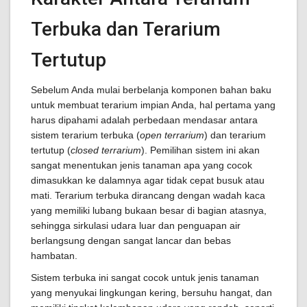
Terbuka dan Terarium
Tertutup
Sebelum Anda mulai berbelanja komponen bahan baku
untuk membuat terarium impian Anda, hal pertama yang
harus dipahami adalah perbedaan mendasar antara
sistem terarium terbuka (
open terrarium
) dan terarium
tertutup (
closed terrarium
). Pemilihan sistem ini akan
sangat menentukan jenis tanaman apa yang cocok
dimasukkan ke dalamnya agar tidak cepat busuk atau
mati. Terarium terbuka dirancang dengan wadah kaca
yang memiliki lubang bukaan besar di bagian atasnya,
sehingga sirkulasi udara luar dan penguapan air
berlangsung dengan sangat lancar dan bebas
hambatan.
Sistem terbuka ini sangat cocok untuk jenis tanaman
yang menyukai lingkungan kering, bersuhu hangat, dan