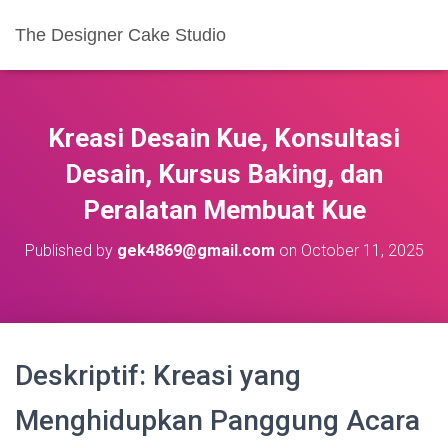
The Designer Cake Studio
Kreasi Desain Kue, Konsultasi
Desain, Kursus Baking, dan
Peralatan Membuat Kue
Published by
gek4869@gmail.com
on
October 11, 2025
Deskriptif: Kreasi yang
Menghidupkan Panggung Acara