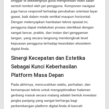
longgar di sekelilingnya guna menghindari risiko salah
sentuh tombol oleh jari pengguna. Komponen navigasi
juga harus responsif terhadap perubahan orientasi layar
gawai, baik dalam mode vertikal maupun horizontal.
Dengan melenyapkan hambatan teknis spasial ini,
pengguna dapat melakukan proses otentikasi dengan
sangat lancar, praktis, dan instan dari genggaman
tangan, yang secara langsung mendongkrak level
kepuasan pengguna terhadap keandalan ekosistem
digital Anda.
Sinergi Kecepatan dan Estetika
Sebagai Kunci Keberhasilan
Platform Masa Depan
Pada akhirnya, mencurahkan waktu, perhatian, dan
kemampuan teknis untuk mengoptimalkan halaman
gerbang masuk secara matang adalah bentuk investasi
jangka panjang yang sangat berharga bagi
perkembangan platform digital Anda di kancah