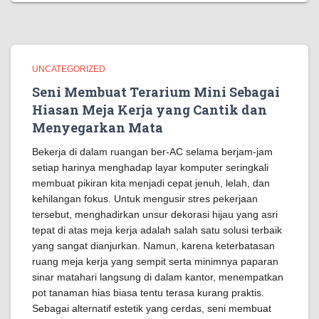
UNCATEGORIZED
Seni Membuat Terarium Mini Sebagai
Hiasan Meja Kerja yang Cantik dan
Menyegarkan Mata
Bekerja di dalam ruangan ber-AC selama berjam-jam
setiap harinya menghadap layar komputer seringkali
membuat pikiran kita menjadi cepat jenuh, lelah, dan
kehilangan fokus. Untuk mengusir stres pekerjaan
tersebut, menghadirkan unsur dekorasi hijau yang asri
tepat di atas meja kerja adalah salah satu solusi terbaik
yang sangat dianjurkan. Namun, karena keterbatasan
ruang meja kerja yang sempit serta minimnya paparan
sinar matahari langsung di dalam kantor, menempatkan
pot tanaman hias biasa tentu terasa kurang praktis.
Sebagai alternatif estetik yang cerdas, seni membuat