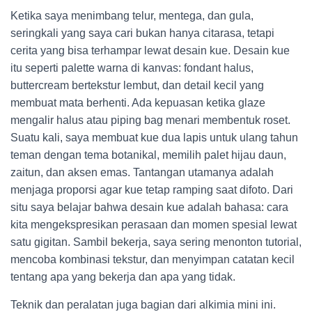
Ketika saya menimbang telur, mentega, dan gula,
seringkali yang saya cari bukan hanya citarasa, tetapi
cerita yang bisa terhampar lewat desain kue. Desain kue
itu seperti palette warna di kanvas: fondant halus,
buttercream bertekstur lembut, dan detail kecil yang
membuat mata berhenti. Ada kepuasan ketika glaze
mengalir halus atau piping bag menari membentuk roset.
Suatu kali, saya membuat kue dua lapis untuk ulang tahun
teman dengan tema botanikal, memilih palet hijau daun,
zaitun, dan aksen emas. Tantangan utamanya adalah
menjaga proporsi agar kue tetap ramping saat difoto. Dari
situ saya belajar bahwa desain kue adalah bahasa: cara
kita mengekspresikan perasaan dan momen spesial lewat
satu gigitan. Sambil bekerja, saya sering menonton tutorial,
mencoba kombinasi tekstur, dan menyimpan catatan kecil
tentang apa yang bekerja dan apa yang tidak.
Teknik dan peralatan juga bagian dari alkimia mini ini.