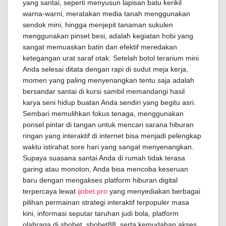
yang santai, seperti menyusun lapisan batu kerikil
warna-warni, meratakan media tanah menggunakan
sendok mini, hingga menjepit tanaman sukulen
menggunakan pinset besi, adalah kegiatan hobi yang
sangat memuaskan batin dan efektif meredakan
ketegangan urat saraf otak. Setelah botol terarium mini
Anda selesai ditata dengan rapi di sudut meja kerja,
momen yang paling menyenangkan tentu saja adalah
bersandar santai di kursi sambil memandangi hasil
karya seni hidup buatan Anda sendiri yang begitu asri.
Sembari memulihkan fokus tenaga, menggunakan
ponsel pintar di tangan untuk mencari sarana hiburan
ringan yang interaktif di internet bisa menjadi pelengkap
waktu istirahat sore hari yang sangat menyenangkan.
Supaya suasana santai Anda di rumah tidak terasa
garing atau monoton, Anda bisa mencoba keseruan
baru dengan mengakses platform hiburan digital
terpercaya lewat
ijobet.pro
yang menyediakan berbagai
pilihan permainan strategi interaktif terpopuler masa
kini, informasi seputar taruhan judi bola, platform
olahraga di sbobet, sbobet88, serta kemudahan akses