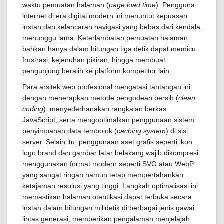
waktu pemuatan halaman (
page load time
). Pengguna
internet di era digital modern ini menuntut kepuasan
instan dan kelancaran navigasi yang bebas dari kendala
menunggu lama. Keterlambatan pemuatan halaman
bahkan hanya dalam hitungan tiga detik dapat memicu
frustrasi, kejenuhan pikiran, hingga membuat
pengunjung beralih ke platform kompetitor lain.
Para arsitek web profesional mengatasi tantangan ini
dengan menerapkan metode pengodean bersih (
clean
coding
), menyederhanakan rangkaian berkas
JavaScript, serta mengoptimalkan penggunaan sistem
penyimpanan data tembolok (
caching system
) di sisi
server. Selain itu, penggunaan aset grafis seperti ikon
logo brand dan gambar latar belakang wajib dikompresi
menggunakan format modern seperti SVG atau WebP
yang sangat ringan namun tetap mempertahankan
ketajaman resolusi yang tinggi. Langkah optimalisasi ini
memastikan halaman otentikasi dapat terbuka secara
instan dalam hitungan milidetik di berbagai jenis gawai
lintas generasi, memberikan pengalaman menjelajah