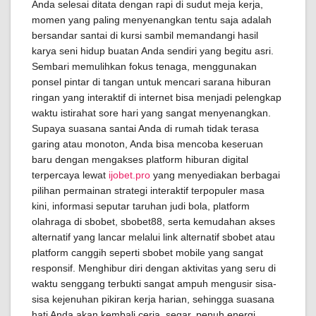
Anda selesai ditata dengan rapi di sudut meja kerja,
momen yang paling menyenangkan tentu saja adalah
bersandar santai di kursi sambil memandangi hasil
karya seni hidup buatan Anda sendiri yang begitu asri.
Sembari memulihkan fokus tenaga, menggunakan
ponsel pintar di tangan untuk mencari sarana hiburan
ringan yang interaktif di internet bisa menjadi pelengkap
waktu istirahat sore hari yang sangat menyenangkan.
Supaya suasana santai Anda di rumah tidak terasa
garing atau monoton, Anda bisa mencoba keseruan
baru dengan mengakses platform hiburan digital
terpercaya lewat
ijobet.pro
yang menyediakan berbagai
pilihan permainan strategi interaktif terpopuler masa
kini, informasi seputar taruhan judi bola, platform
olahraga di sbobet, sbobet88, serta kemudahan akses
alternatif yang lancar melalui link alternatif sbobet atau
platform canggih seperti sbobet mobile yang sangat
responsif. Menghibur diri dengan aktivitas yang seru di
waktu senggang terbukti sangat ampuh mengusir sisa-
sisa kejenuhan pikiran kerja harian, sehingga suasana
hati Anda akan kembali ceria, segar, penuh energi