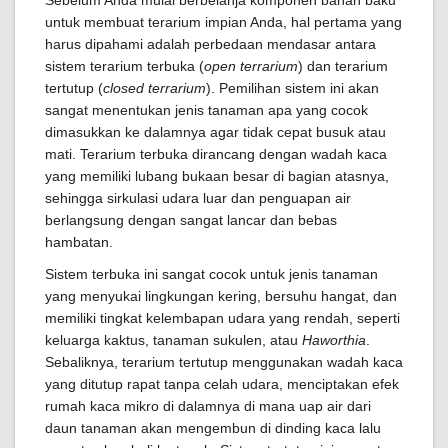
Sebelum Anda mulai berbelanja komponen bahan baku
untuk membuat terarium impian Anda, hal pertama yang
harus dipahami adalah perbedaan mendasar antara
sistem terarium terbuka (
open terrarium
) dan terarium
tertutup (
closed terrarium
). Pemilihan sistem ini akan
sangat menentukan jenis tanaman apa yang cocok
dimasukkan ke dalamnya agar tidak cepat busuk atau
mati. Terarium terbuka dirancang dengan wadah kaca
yang memiliki lubang bukaan besar di bagian atasnya,
sehingga sirkulasi udara luar dan penguapan air
berlangsung dengan sangat lancar dan bebas
hambatan.
Sistem terbuka ini sangat cocok untuk jenis tanaman
yang menyukai lingkungan kering, bersuhu hangat, dan
memiliki tingkat kelembapan udara yang rendah, seperti
keluarga kaktus, tanaman sukulen, atau
Haworthia
.
Sebaliknya, terarium tertutup menggunakan wadah kaca
yang ditutup rapat tanpa celah udara, menciptakan efek
rumah kaca mikro di dalamnya di mana uap air dari
daun tanaman akan mengembun di dinding kaca lalu