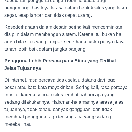
kebutuhan pengguna dengan lebih leluasa. Bagi
pengunjung, hasilnya terasa dalam bentuk situs yang tetap
segar, tetap lancar, dan tidak cepat usang.
Kesederhanaan dalam desain sering kali mencerminkan
disiplin dalam membangun sistem. Karena itu, bukan hal
aneh bila situs yang tampak sederhana justru punya daya
tahan lebih baik dalam jangka panjang.
Pengguna Lebih Percaya pada Situs yang Terlihat
Jelas Tujuannya
Di internet, rasa percaya tidak selalu datang dari logo
besar atau kata-kata meyakinkan. Sering kali, rasa percaya
muncul karena sebuah situs terlihat paham apa yang
sedang dilakukannya. Halaman-halamannya terasa jelas
tujuannya, tidak terlalu banyak gangguan, dan tidak
membuat pengguna ragu tentang apa yang sedang
mereka lihat.