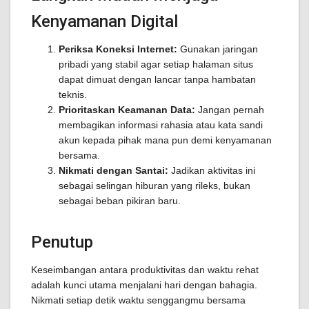
Kenyamanan Digital
Periksa Koneksi Internet:
Gunakan jaringan
pribadi yang stabil agar setiap halaman situs
dapat dimuat dengan lancar tanpa hambatan
teknis.
Prioritaskan Keamanan Data:
Jangan pernah
membagikan informasi rahasia atau kata sandi
akun kepada pihak mana pun demi kenyamanan
bersama.
Nikmati dengan Santai:
Jadikan aktivitas ini
sebagai selingan hiburan yang rileks, bukan
sebagai beban pikiran baru.
Penutup
Keseimbangan antara produktivitas dan waktu rehat
adalah kunci utama menjalani hari dengan bahagia.
Nikmati setiap detik waktu senggangmu bersama