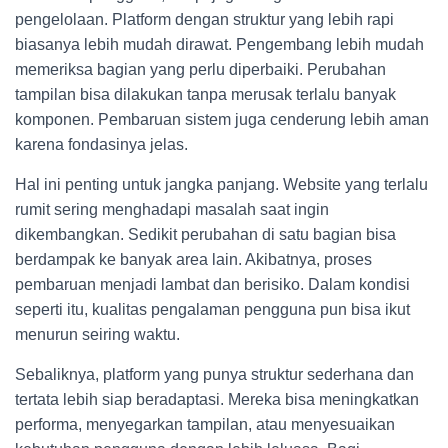
pengelolaan. Platform dengan struktur yang lebih rapi
biasanya lebih mudah dirawat. Pengembang lebih mudah
memeriksa bagian yang perlu diperbaiki. Perubahan
tampilan bisa dilakukan tanpa merusak terlalu banyak
komponen. Pembaruan sistem juga cenderung lebih aman
karena fondasinya jelas.
Hal ini penting untuk jangka panjang. Website yang terlalu
rumit sering menghadapi masalah saat ingin
dikembangkan. Sedikit perubahan di satu bagian bisa
berdampak ke banyak area lain. Akibatnya, proses
pembaruan menjadi lambat dan berisiko. Dalam kondisi
seperti itu, kualitas pengalaman pengguna pun bisa ikut
menurun seiring waktu.
Sebaliknya, platform yang punya struktur sederhana dan
tertata lebih siap beradaptasi. Mereka bisa meningkatkan
performa, menyegarkan tampilan, atau menyesuaikan