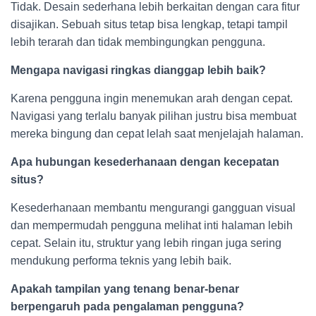
Tidak. Desain sederhana lebih berkaitan dengan cara fitur
disajikan. Sebuah situs tetap bisa lengkap, tetapi tampil
lebih terarah dan tidak membingungkan pengguna.
Mengapa navigasi ringkas dianggap lebih baik?
Karena pengguna ingin menemukan arah dengan cepat.
Navigasi yang terlalu banyak pilihan justru bisa membuat
mereka bingung dan cepat lelah saat menjelajah halaman.
Apa hubungan kesederhanaan dengan kecepatan
situs?
Kesederhanaan membantu mengurangi gangguan visual
dan mempermudah pengguna melihat inti halaman lebih
cepat. Selain itu, struktur yang lebih ringan juga sering
mendukung performa teknis yang lebih baik.
Apakah tampilan yang tenang benar-benar
berpengaruh pada pengalaman pengguna?