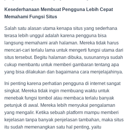
Kesederhanaan Membuat Pengguna Lebih Cepat
Memahami Fungsi Situs
Salah satu alasan utama kenapa situs yang sederhana
terasa lebih unggul adalah karena pengguna bisa
langsung memahami arah halaman. Mereka tidak harus
mencari-cari terlalu lama untuk mengerti fungsi utama dari
situs tersebut. Begitu halaman dibuka, susunannya sudah
cukup membantu untuk memberi gambaran tentang apa
yang bisa dilakukan dan bagaimana cara menjelajahinya.
Ini penting karena perhatian pengguna di internet sangat
singkat. Mereka tidak ingin membuang waktu untuk
menebak fungsi tombol atau membaca terlalu banyak
petunjuk di awal. Mereka lebih menyukai pengalaman
yang mengalir. Ketika sebuah platform mampu memberi
kejelasan tanpa banyak penjelasan tambahan, maka situs
itu sudah memenangkan satu hal penting, yaitu