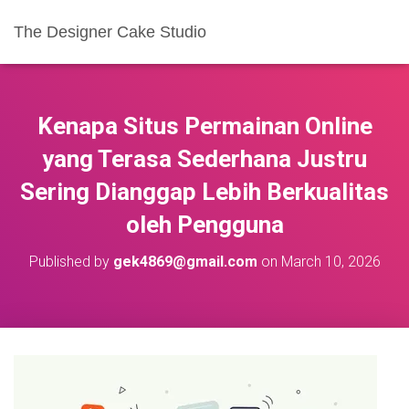
The Designer Cake Studio
Kenapa Situs Permainan Online
yang Terasa Sederhana Justru
Sering Dianggap Lebih Berkualitas
oleh Pengguna
Published by
gek4869@gmail.com
on
March 10, 2026