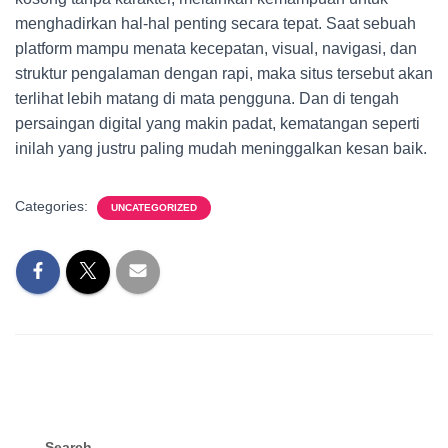
menghadirkan hal-hal penting secara tepat. Saat sebuah
platform mampu menata kecepatan, visual, navigasi, dan
struktur pengalaman dengan rapi, maka situs tersebut akan
terlihat lebih matang di mata pengguna. Dan di tengah
persaingan digital yang makin padat, kematangan seperti
inilah yang justru paling mudah meninggalkan kesan baik.
Categories:
UNCATEGORIZED
Search