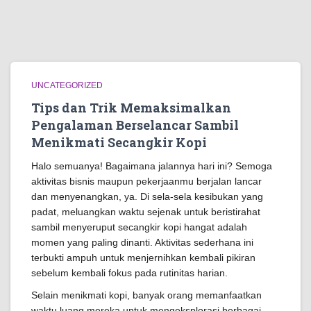
UNCATEGORIZED
Tips dan Trik Memaksimalkan
Pengalaman Berselancar Sambil
Menikmati Secangkir Kopi
Halo semuanya! Bagaimana jalannya hari ini? Semoga
aktivitas bisnis maupun pekerjaanmu berjalan lancar
dan menyenangkan, ya. Di sela-sela kesibukan yang
padat, meluangkan waktu sejenak untuk beristirahat
sambil menyeruput secangkir kopi hangat adalah
momen yang paling dinanti. Aktivitas sederhana ini
terbukti ampuh untuk menjernihkan kembali pikiran
sebelum kembali fokus pada rutinitas harian.
Selain menikmati kopi, banyak orang memanfaatkan
waktu luang mereka untuk mengeksplorasi berbagai