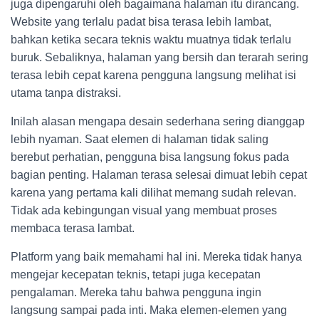
juga dipengaruhi oleh bagaimana halaman itu dirancang.
Website yang terlalu padat bisa terasa lebih lambat,
bahkan ketika secara teknis waktu muatnya tidak terlalu
buruk. Sebaliknya, halaman yang bersih dan terarah sering
terasa lebih cepat karena pengguna langsung melihat isi
utama tanpa distraksi.
Inilah alasan mengapa desain sederhana sering dianggap
lebih nyaman. Saat elemen di halaman tidak saling
berebut perhatian, pengguna bisa langsung fokus pada
bagian penting. Halaman terasa selesai dimuat lebih cepat
karena yang pertama kali dilihat memang sudah relevan.
Tidak ada kebingungan visual yang membuat proses
membaca terasa lambat.
Platform yang baik memahami hal ini. Mereka tidak hanya
mengejar kecepatan teknis, tetapi juga kecepatan
pengalaman. Mereka tahu bahwa pengguna ingin
langsung sampai pada inti. Maka elemen-elemen yang