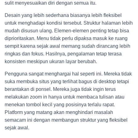
sulit menyesuaikan diri dengan semua itu.
Desain yang lebih sederhana biasanya lebih fleksibel
untuk menghadapi kondisi tersebut. Struktur halaman lebih
mudah disusun ulang. Elemen-elemen penting tetap bisa
diprioritaskan. Menu tidak perlu dipaksa masuk ke ruang
sempit karena sejak awal memang sudah dirancang lebih
ringkas dan fokus. Hasilnya, pengalaman tetap terasa
konsisten meskipun ukuran layar berubah.
Pengguna sangat menghargai hal seperti ini. Mereka tidak
suka membuka situs yang terlihat bagus di desktop tetapi
berantakan di ponsel. Mereka juga tidak ingin terus
melakukan zoom in hanya untuk membaca tulisan atau
menekan tombol kecil yang posisinya terlalu rapat.
Platform yang matang akan menghindari masalah
semacam ini dengan membangun struktur yang fleksibel
sejak awal.