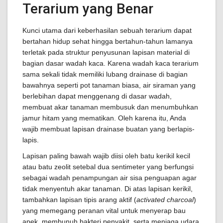
Terarium yang Benar
Kunci utama dari keberhasilan sebuah terarium dapat
bertahan hidup sehat hingga bertahun-tahun lamanya
terletak pada struktur penyusunan lapisan material di
bagian dasar wadah kaca. Karena wadah kaca terarium
sama sekali tidak memiliki lubang drainase di bagian
bawahnya seperti pot tanaman biasa, air siraman yang
berlebihan dapat menggenang di dasar wadah,
membuat akar tanaman membusuk dan menumbuhkan
jamur hitam yang mematikan. Oleh karena itu, Anda
wajib membuat lapisan drainase buatan yang berlapis-
lapis.
Lapisan paling bawah wajib diisi oleh batu kerikil kecil
atau batu zeolit setebal dua sentimeter yang berfungsi
sebagai wadah penampungan air sisa penguapan agar
tidak menyentuh akar tanaman. Di atas lapisan kerikil,
tambahkan lapisan tipis arang aktif (
activated charcoal
)
yang memegang peranan vital untuk menyerap bau
apek, membunuh bakteri penyakit, serta menjaga udara