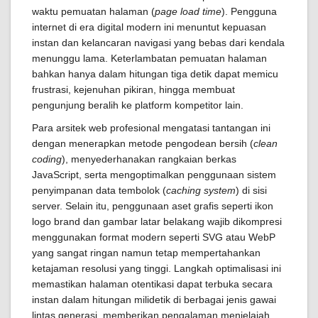
waktu pemuatan halaman (
page load time
). Pengguna
internet di era digital modern ini menuntut kepuasan
instan dan kelancaran navigasi yang bebas dari kendala
menunggu lama. Keterlambatan pemuatan halaman
bahkan hanya dalam hitungan tiga detik dapat memicu
frustrasi, kejenuhan pikiran, hingga membuat
pengunjung beralih ke platform kompetitor lain.
Para arsitek web profesional mengatasi tantangan ini
dengan menerapkan metode pengodean bersih (
clean
coding
), menyederhanakan rangkaian berkas
JavaScript, serta mengoptimalkan penggunaan sistem
penyimpanan data tembolok (
caching system
) di sisi
server. Selain itu, penggunaan aset grafis seperti ikon
logo brand dan gambar latar belakang wajib dikompresi
menggunakan format modern seperti SVG atau WebP
yang sangat ringan namun tetap mempertahankan
ketajaman resolusi yang tinggi. Langkah optimalisasi ini
memastikan halaman otentikasi dapat terbuka secara
instan dalam hitungan milidetik di berbagai jenis gawai
lintas generasi, memberikan pengalaman menjelajah