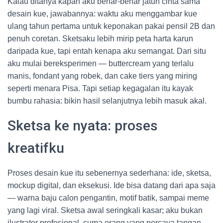
Kalau ditanya kapan aku benar-benar jatuh cinta sama
desain kue, jawabannya: waktu aku menggambar kue
ulang tahun pertama untuk keponakan pakai pensil 2B dan
penuh coretan. Sketsaku lebih mirip peta harta karun
daripada kue, tapi entah kenapa aku semangat. Dari situ
aku mulai bereksperimen — buttercream yang terlalu
manis, fondant yang robek, dan cake tiers yang miring
seperti menara Pisa. Tapi setiap kegagalan itu kayak
bumbu rahasia: bikin hasil selanjutnya lebih masuk akal.
Sketsa ke nyata: proses
kreatifku
Proses desain kue itu sebenernya sederhana: ide, sketsa,
mockup digital, dan eksekusi. Ide bisa datang dari apa saja
— warna baju calon pengantin, motif batik, sampai meme
yang lagi viral. Sketsa awal seringkali kasar; aku bukan
ilustrator profesional, cuma orang yang percaya tangan